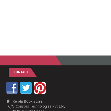
CONTACT
Kerala Book Store,
C/O Consors Technologies Pvt Ltd,