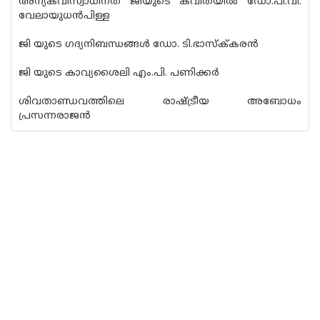
അന്യകവിസ്വാധീനത ജിയുടെ കവിതയിൽ ഡോ.പി.വി.
വേലായുധൻപിള്ള
ജി യുടെ ഗദ്യനിബന്ധങ്ങൾ ഡോ. ടി.ഭാസ്ക്‌കരൻ
ജി യുടെ കാവ്യശൈലി എം.പി. പണിക്കർ
ശിവതാണ്ഡ‌വത്തിലെ രാഷ്ട്രീയ അബോധം
പ്രസന്നരാജൻ