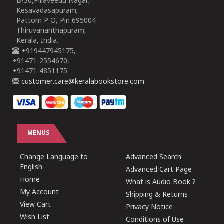
B-30,Pillaveedu Nagar,
Kesavadasapuram,
Pattom P O, Pin 695004
Thiruvananthapuram,
Kerala, India.
+919447945175,
+91471-2554670,
+91471-4851175
customer.care@keralabookstore.com
MENUS
Change Language to
Advanced Search
English
Advanced Cart Page
Home
What is Audio Book ?
My Account
Shipping & Returns
View Cart
Privacy Notice
Wish List
Conditions of Use