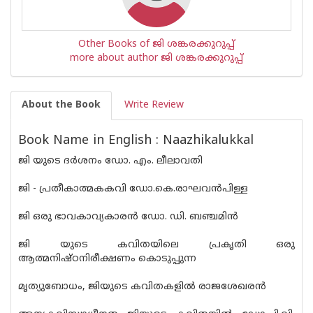
Other Books of ജി ശങ്കരക്കുറുപ്പ്
more about author ജി ശങ്കരക്കുറുപ്പ്
About the Book
Write Review
Book Name in English : Naazhikalukkal
ജി യുടെ ദർശനം ഡോ. എം. ലീലാവതി
ജി - പ്രതീകാത്മകകവി ഡോ.കെ.രാഘവൻപിള്ള
ജി ഒരു ഭാവകാവ്യകാരൻ ഡോ. ഡി. ബഞ്ചമിൻ
ജി യുടെ കവിതയിലെ പ്രകൃതി ഒരു
ആത്മനിഷ്‌ഠനിരീക്ഷണം കൊടുപ്പുന്ന
മൃത്യുബോധം, ജിയുടെ കവിതകളിൽ രാജശേഖരൻ