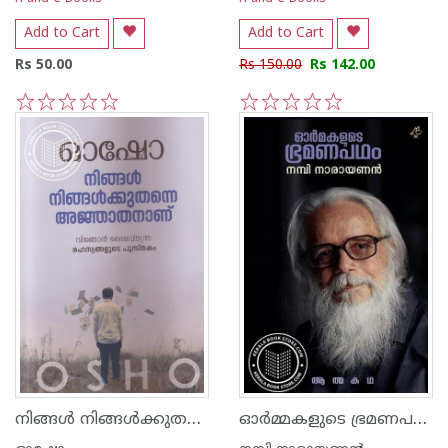
Add to Cart
Add to Cart
Rs 50.00
Rs 150.00
Rs 142.00
1
2
3
4
5
1
2
3
4
5
നിങ്ങള്‍ നിങ്ങള്‍ക്കുതന്നെ അജ്ഞാതനാണ്
ഓര്‍മ്മകളുടെ ഭ്രമണപഥം