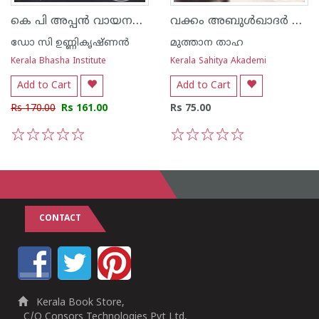
കെ പി അപ്പന്‍ വായനയുടെ വസന്തം
വക്കം അബുള്‍ഖാദര്‍ ജീവിതവും കൃതികളും
ഡോ സി ഉണ്ണികൃഷ്ണന്‍
മുത്താന താഹ
Kerala Bhasha Institute
Kerala Sahitya Akademi
Add to Cart
Add to Cart
Rs 170.00
Rs 161.00
Rs 75.00
1
2
3
4
5
1
2
3
4
5
CONTACT
Kerala Book Store,
C/O Consors Technologies Pvt Ltd,