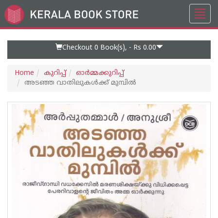
Toggl
Go
navig
to
Home
Page
Checkout 0
Book(s), -
Rs 0.00
Home
കുറിപ്പ്‌
ഓര്‍മ്മക്കുറിപ്പ്‌
അടഞ്ഞ വാതിലുകള്‍ക്ക് മുമ്പില്‍