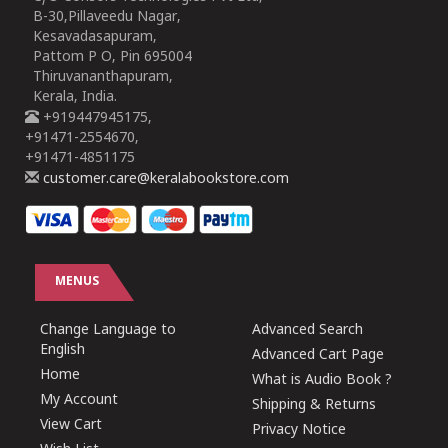
B-30,Pillaveedu Nagar,
Kesavadasapuram,
Pattom P O, Pin 695004
Thiruvananthapuram,
Kerala, India.
+919447945175,
+91471-2554670,
+91471-4851175
customer.care@keralabookstore.com
MENUS
Change Language to
Advanced Search
English
Advanced Cart Page
Home
What is Audio Book ?
My Account
Shipping & Returns
View Cart
Privacy Notice