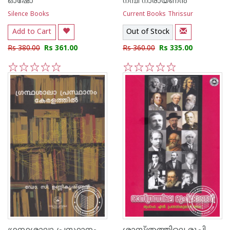
ഓഷോ
നമ്പി നാരായണന്‍
Silence Books
Current Books Thrissur
Add to Cart
Out of Stock
Rs 380.00
Rs 361.00
Rs 360.00
Rs 335.00
1
2
3
4
5
1
2
3
4
5