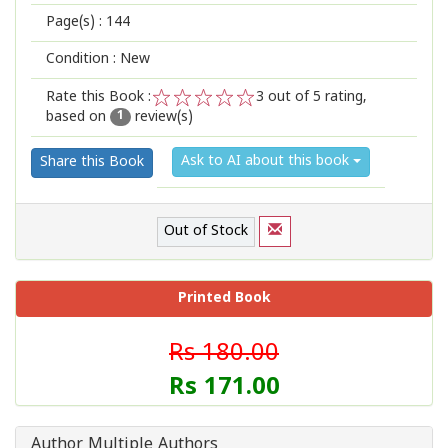
Page(s) :
144
Condition : New
Rate this Book :
3
out of 5 rating,
based on
review(s)
1
2
3
4
5
1
Ask to AI about this book
Share this Book
Out of Stock
Printed Book
Rs 180.00
Rs 171.00
Author Multiple Authors