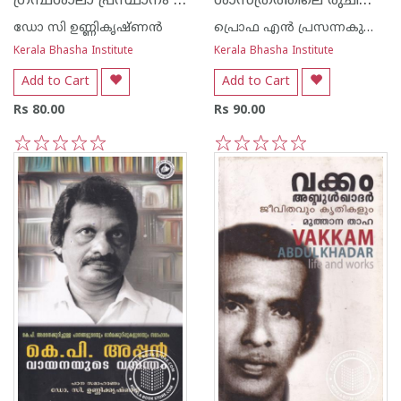
ഗ്രന്ഥശാലാ പ്രസ്ഥാനം കേരളത്തില്‍
ശാസ്ത്രത്തിലെ രുചിഭേദങ്ങള്‍
ഡോ സി ഉണ്ണികൃഷ്ണന്‍
പ്രൊഫ എന്‍ പ്രസന്നകുമാരി അമ്മ
Kerala Bhasha Institute
Kerala Bhasha Institute
Add to Cart
Add to Cart
Rs 80.00
Rs 90.00
1
2
3
4
5
1
2
3
4
5