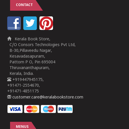
CONTACT
Kerala Book Store,
C/O Consors Technologies Pvt Ltd,
B-30,Pillaveedu Nagar,
Kesavadasapuram,
Pattom P O, Pin 695004
Thiruvananthapuram,
Kerala, India.
+919447945175,
+91471-2554670,
+91471-4851175
customer.care@keralabookstore.com
MENUS