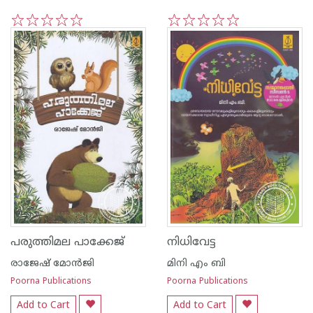
1
2
3
4
5
1
2
3
4
5
പരുത്തിമല പാക്കേജ്
നിധിവേട്ട
രാജേഷ് മോന്‍ജി
മിനി എം ബി
Poorna Publications
Poorna Publications
Add to Cart
Add to Cart