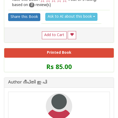
based on
review(s)
1
2
3
4
5
2
Ask to AI about this book
Share this Book
Add to Cart
Printed Book
Price
Rs 85.00
of
this
Book
Author ദീപ്തി ഇ പി
is