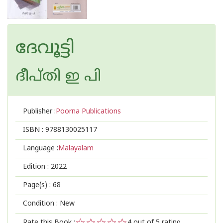
ദേവൂട്ടി
ദീപ്തി ഇ പി
Publisher :
Poorna Publications
ISBN :
9788130025117
Language :
Malayalam
Edition :
2022
Page(s) :
68
Condition : New
Rate this Book :
4
out of 5 rating,