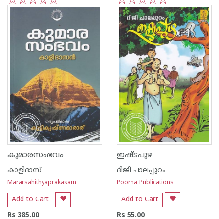
1
2
3
4
5
1
2
3
4
5
കുമാരസംഭവം
ഇഷ്ടപുഴ
കാളിദാസ്
ദിജി ചാലപ്പുറം
Mararsahithyaprakasam
Poorna Publications
Add to Cart
Add to Cart
Rs 385.00
Rs 55.00