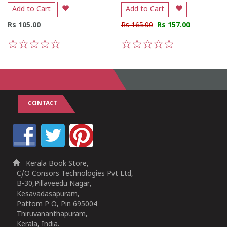
Add to Cart
Add to Cart
Rs 105.00
Rs 165.00
Rs 157.00
1
2
3
4
5
1
2
3
4
5
CONTACT
Kerala Book Store,
C/O Consors Technologies Pvt Ltd,
B-30,Pillaveedu Nagar,
Kesavadasapuram,
Pattom P O, Pin 695004
Thiruvananthapuram,
Kerala, India.