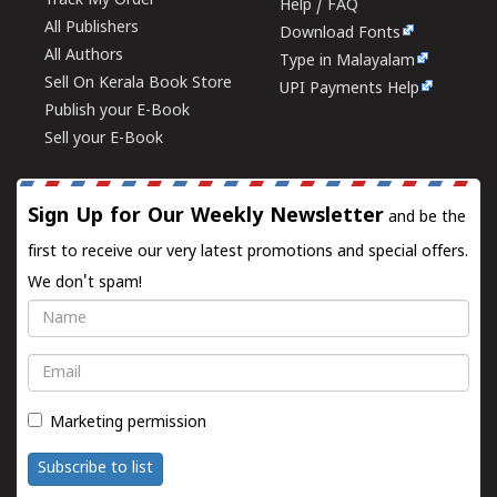
Track My Order
Help / FAQ
All Publishers
Download Fonts
All Authors
Type in Malayalam
Sell On Kerala Book Store
UPI Payments Help
Publish your E-Book
Sell your E-Book
Sign Up for Our Weekly Newsletter
and be the
first to receive our very latest promotions and special offers.
We don't spam!
Name
Email
Marketing permission
Subscribe to list