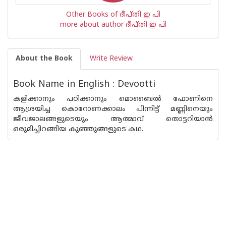
Other Books of ദീപ്തി ഇ പി
more about author ദീപ്തി ഇ പി
About the Book
Write Review
Book Name in English : Devootti
കളിക്കാനും പഠിക്കാനും മൊബൈല്‍ ഫോണിനെ
ആശ്രയിച്ച കൊറോണക്കാലം പിന്നിട്ട് മണ്ണിനെയും
ജീവജാലങ്ങളുടെയും ആത്മാവ് തൊട്ടറിയാന്‍
ഒരുമിച്ചിറങ്ങിയ കുഞ്ഞുങ്ങളുടെ കഥ.