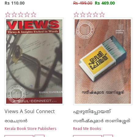
Rs 110.00
Rs 499.00
Rs 469.00
1
2
3
4
5
1
2
3
4
5
Views A Soul Connect
എഴുതിപ്പോയത്
രാമചന്ദ്രന്‍
സതീഷ്കുമാര്‍ താണിശ്ശേരി
Kerala Book Store Publishers
Read Me Books