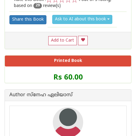
based on
review(s)
1
2
3
4
5
29
Ask to AI about this book
Share this Book
Add to Cart
Printed Book
Price
Rs 60.00
of
this
Book
Author സ്നേഹ ഏലിയാസ്
is