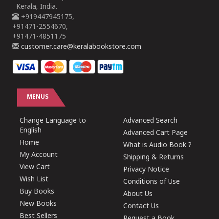
Kerala, India.
+919447945175,
+91471-2554670,
+91471-4851175
customer.care@keralabookstore.com
MENUS
Change Language to
Advanced Search
English
Advanced Cart Page
Home
What is Audio Book ?
My Account
Shipping & Returns
View Cart
Privacy Notice
Wish List
Conditions of Use
Buy Books
About Us
New Books
Contact Us
Best Sellers
Request a Book