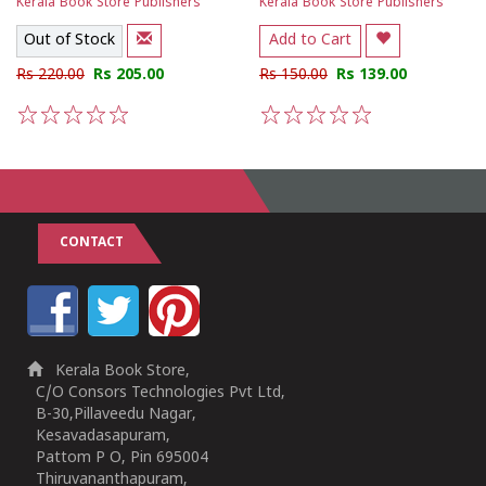
Kerala Book Store Publishers
Kerala Book Store Publishers
Out of Stock
Add to Cart
Rs 220.00
Rs 205.00
Rs 150.00
Rs 139.00
1
2
3
4
5
1
2
3
4
5
CONTACT
Kerala Book Store,
C/O Consors Technologies Pvt Ltd,
B-30,Pillaveedu Nagar,
Kesavadasapuram,
Pattom P O, Pin 695004
Thiruvananthapuram,