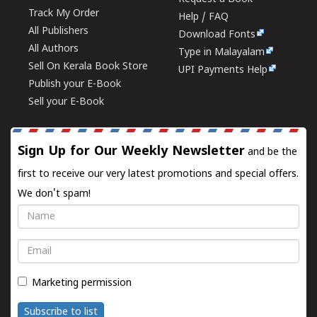
Track My Order
Help / FAQ
All Publishers
Download Fonts
All Authors
Type in Malayalam
Sell On Kerala Book Store
UPI Payments Help
Publish your E-Book
Sell your E-Book
Sign Up for Our Weekly Newsletter
and be the
first to receive our very latest promotions and special offers.
We don't spam!
Name
Email
Marketing permission
Subscribe to list