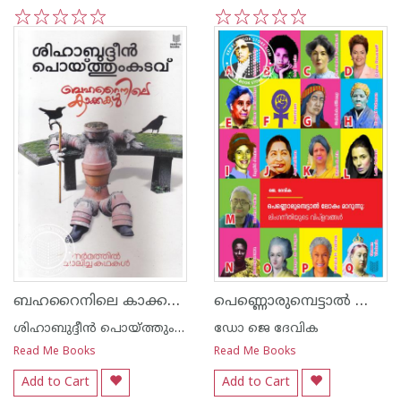
1
2
3
4
5
1
2
3
4
5
ബഹറൈനിലെ കാക്കകള്‍
പെണ്ണൊരുമ്പെട്ടാൽ ലോകം മാറുന്നു
ശിഹാബുദ്ദീന്‍ പൊയ്ത്തുംകടവ്
ഡോ ജെ ദേവിക
Read Me Books
Read Me Books
Add to Cart
Add to Cart