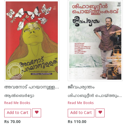
1
2
3
4
5
1
2
3
4
5
അവനോട് പറയാനുള്ളത് - പലമൊഴിപ്പെൺകവിതകളുടെ മലയാളം
ജീവപര്യന്തം
ആൽബെർട്ടോ
ശിഹാബുദ്ദീന്‍ പൊയ്ത്തുംകടവ്
Read Me Books
Read Me Books
Add to Cart
Add to Cart
Rs 70.00
Rs 110.00