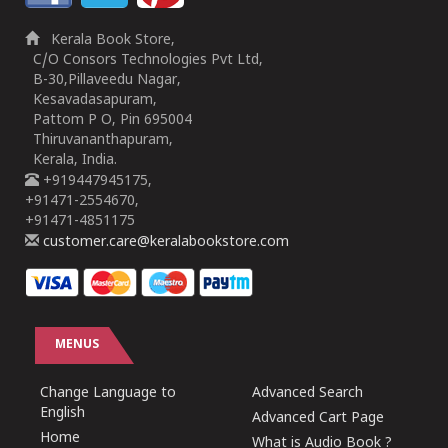
Kerala Book Store,
C/O Consors Technologies Pvt Ltd,
B-30,Pillaveedu Nagar,
Kesavadasapuram,
Pattom P O, Pin 695004
Thiruvananthapuram,
Kerala, India.
+919447945175,
+91471-2554670,
+91471-4851175
customer.care@keralabookstore.com
MENUS
Change Language to
Advanced Search
English
Advanced Cart Page
Home
What is Audio Book ?