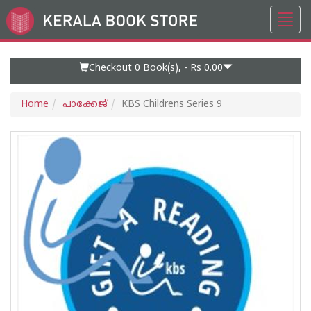
Toggl
Go
navig
to
Home
Page
Checkout 0
Book(s), -
Rs 0.00
Home
പാക്കേജ്
KBS Childrens Series 9