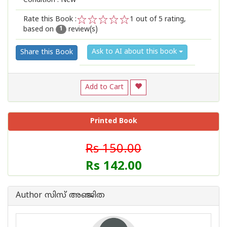
Condition : New
Rate this Book :
1
out of 5 rating,
based on
review(s)
1
2
3
4
5
1
Ask to AI about this book
Share this Book
Add to Cart
Printed Book
Rs 150.00
Rs 142.00
Author സിസ് അഞ്ജിത