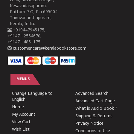
B-30,Pillaveedu Nagar,
Kesavadasapuram,
Pattom P O, Pin 695004
Thiruvananthapuram,
Kerala, India.
+919447945175,
+91471-2554670,
+91471-4851175
customer.care@keralabookstore.com
MENUS
Change Language to
Advanced Search
English
Advanced Cart Page
Home
What is Audio Book ?
My Account
Shipping & Returns
View Cart
Privacy Notice
Wish List
Conditions of Use