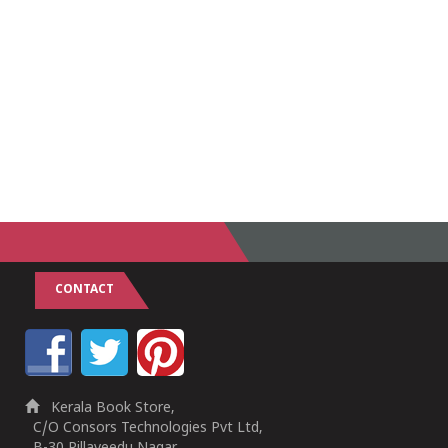
CONTACT
Kerala Book Store,
C/O Consors Technologies Pvt Ltd,