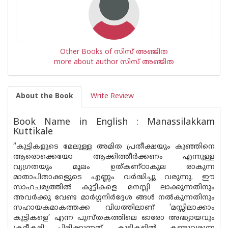
Other Books of സിസ് അഞ്ജിത
more about author സിസ് അഞ്ജിത
About the Book
Write Review
Book Name in English : Manassilakkam
Kuttikale
“കുട്ടികളുടെ മേലുള്ള അമിത പ്രതീക്ഷയും കുഞ്ഞിനെ
ആരൊക്കെയോ ആക്കിത്തീർക്കണം എന്നുള്ള
വ്യഗ്രതയും മൂലം ഉത്കണ്ഠാകുല രാകുന്ന
മാതാപിതാക്കളുടെ എണ്ണം വർദ്ധിച്ചു വരുന്നു. ഈ
സാഹചര്യത്തിൽ കുട്ടികളെ മനസ്സി ലാക്കുന്നതിനും
അവർക്കു വേണ്ട മാർഗ്ഗനിർദ്ദേശ ങ്ങൾ നൽകുന്നതിനും
സഹായകമാകത്തക്ക വിധത്തിലാണ് ’മസ്സിലാക്കാം
കുട്ടികളെ’ എന്ന പുസ്തകത്തിലെ ഓരോ അദ്ധ്യായവും