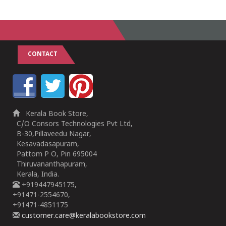
1
2
3
4
5
1
2
3
4
5
CONTACT
Kerala Book Store,
C/O Consors Technologies Pvt Ltd,
B-30,Pillaveedu Nagar,
Kesavadasapuram,
Pattom P O, Pin 695004
Thiruvananthapuram,
Kerala, India.
+919447945175,
+91471-2554670,
+91471-4851175
customer.care@keralabookstore.com