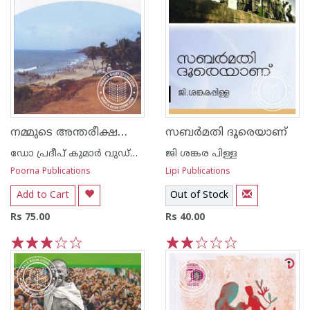
നമ്മുടെ അന്തരീക്ഷവും കാലാവസ്ഥാ ഘടകങ്ങ‌ളും
സബര്‍മതി ദൂരെയാണ്‌
ഡോ പ്രദീപ് കുമാര്‍ വുഡ്നില്‍
ജി ശങ്കര പിള്ള
Poorna Publications
Lipi Publications
Add to Cart
Out of Stock
Rs 75.00
Rs 40.00
1
2
3
4
5
1
2
3
4
5