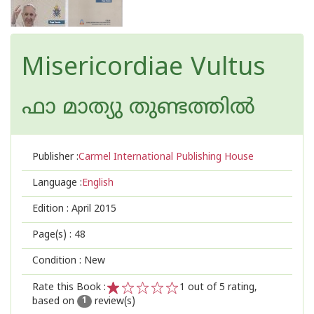
Misericordiae Vultus
ഫാ മാത്യു തുണ്ടത്തില്‍
Publisher :
Carmel International Publishing House
Language :
English
Edition :
April 2015
Page(s) :
48
Condition : New
Rate this Book :
1
out of 5 rating,
based on
review(s)
1
2
3
4
5
1