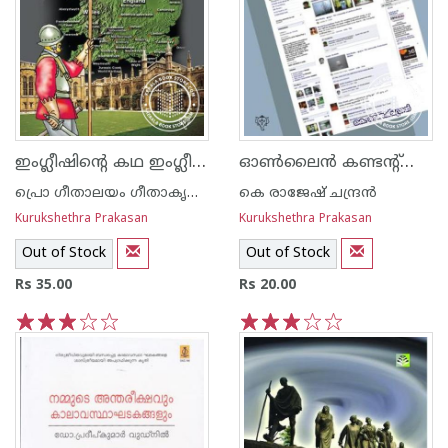
ഇംഗ്ലീഷിന്റെ കഥ ഇംഗ്ലീഷുകാരുടെയും
ഓണ്‍ലൈ‌ന്‍ കണ്ടന്റ്റൈറ്റിങ്ങ് ഒരു പരിചയം
പ്രൊ ഗീതാലയം ഗീതാകൃഷ്ണ‌ന്‍
കെ രാജേഷ് ചന്ദ്ര‌ന്‍
Kurukshethra Prakasan
Kurukshethra Prakasan
Out of Stock
Out of Stock
Rs 35.00
Rs 20.00
1
2
3
4
5
1
2
3
4
5