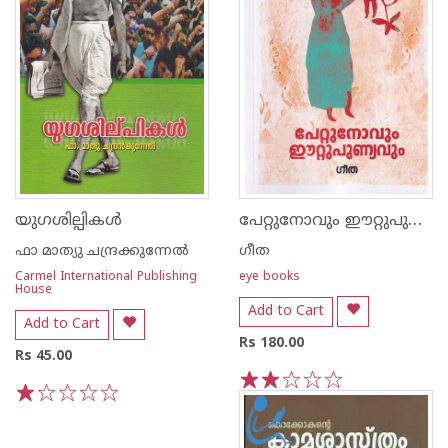
പേറ്റുനോവും ഈറ്റുപുണ്യവും
യുഗശില്പികള്‍
ഫാ മാത്യു ചന്ദ്രക്കുന്നേല്‍
ഗീത
Carmel International Publishing
eye books
House
Add to Cart
Add to Cart
Rs 180.00
Rs 45.00
1
2
3
4
5
1
2
3
4
5