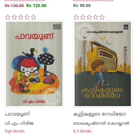
Rs 130.00
Rs 123.00
Rs 90.00
1
2
3
4
5
1
2
3
4
5
പാവയൂണ്
കുട്ടികളുടെ റേഡിയോ
വി എം ഗിരിജ
ബാലകൃഷ്ണന്‍ കൊയ്യാല്‍
Sign Books
G V Books