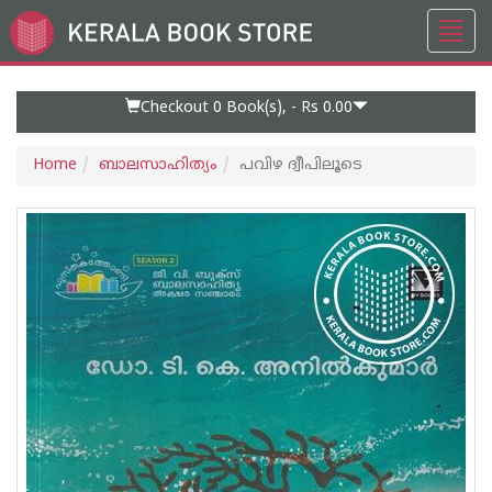
Toggl
Go
navig
to
Home
Page
Checkout 0
Book(s), -
Rs 0.00
Home
ബാലസാഹിത്യം
പവിഴ ദ്വീപിലൂടെ