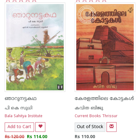
1
2
3
4
5
1
2
3
4
5
ഞാറുനട്ടകഥ
കേരളത്തിലെ കോട്ടകള്‍
പി കെ സുധി
കവിത ബിജു
Bala Sahitya Institute
Current Books Thrissur
Add to Cart
Out of Stock
Rs 120.00
Rs 114.00
Rs 110.00