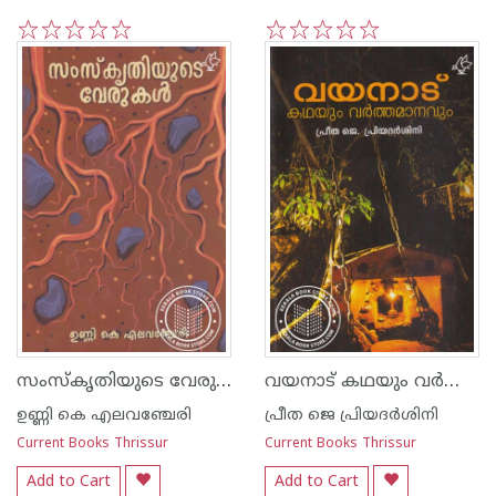
1
2
3
4
5
1
2
3
4
5
സംസ്കൃതിയുടെ വേരുകള്‍
വയനാട് കഥയും വര്‍ത്തമാനവും
ഉണ്ണി കെ എലവഞ്ചേരി
പ്രീത ജെ പ്രിയദര്‍ശിനി
Current Books Thrissur
Current Books Thrissur
Add to Cart
Add to Cart