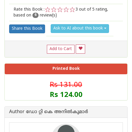
Rate this Book :
3
out of 5 rating,
based on
review(s)
1
2
3
4
5
6
Ask to AI about this book
Share this Book
Add to Cart
Printed Book
Rs 131.00
Rs 124.00
Author ഡോ റ്റി കെ അനില്‍കുമാര്‍