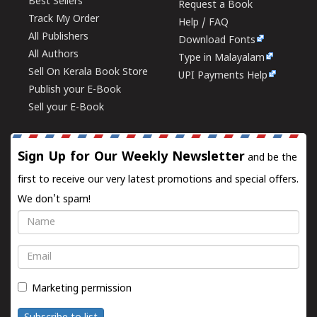
Best Sellers
Request a Book
Track My Order
Help / FAQ
All Publishers
Download Fonts
All Authors
Type in Malayalam
Sell On Kerala Book Store
UPI Payments Help
Publish your E-Book
Sell your E-Book
Sign Up for Our Weekly Newsletter
and be the
first to receive our very latest promotions and special offers.
We don't spam!
Name
Email
Marketing permission