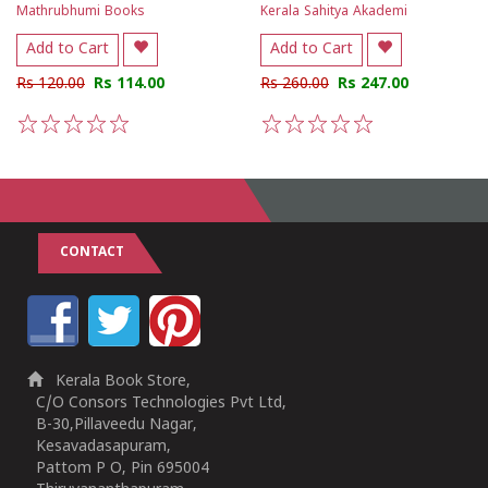
Mathrubhumi Books
Kerala Sahitya Akademi
Add to Cart
Add to Cart
Rs 120.00
Rs 114.00
Rs 260.00
Rs 247.00
1
2
3
4
5
1
2
3
4
5
CONTACT
Kerala Book Store,
C/O Consors Technologies Pvt Ltd,
B-30,Pillaveedu Nagar,
Kesavadasapuram,
Pattom P O, Pin 695004