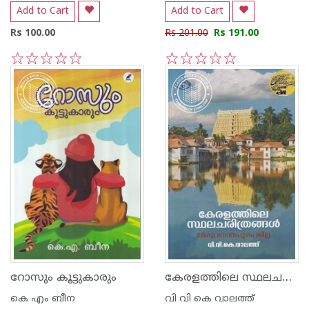
Add to Cart
Add to Cart
Rs 100.00
Rs 201.00
Rs 191.00
1
2
3
4
5
1
2
3
4
5
കേരളത്തിലെ സ്ഥലചരിത്രങ്ങള്‍ തിരുവനന്തപുരം ജില്ല
റോസും കൂട്ടുകാരും
കെ എം ബീന
വി വി കെ വാലത്ത്