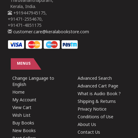
Thiruvananthapuram,
Kerala, India.
+919447945175,
+91471-2554670,
+91471-4851175
customer.care@keralabookstore.com
MENUS
Change Language to
Advanced Search
English
Advanced Cart Page
Home
What is Audio Book ?
My Account
Shipping & Returns
View Cart
Privacy Notice
Wish List
Conditions of Use
Buy Books
About Us
New Books
Contact Us