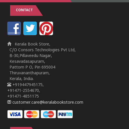
CONTACT
Kerala Book Store,
C/O Consors Technologies Pvt Ltd,
B-30,Pillaveedu Nagar,
Kesavadasapuram,
Pattom P O, Pin 695004
Thiruvananthapuram,
Kerala, India.
+919447945175,
+91471-2554670,
+91471-4851175
customer.care@keralabookstore.com