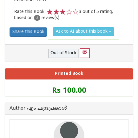
Condition : New
Rate this Book :
3
out of 5 rating,
based on
review(s)
1
2
3
4
5
3
Ask to AI about this book
Share this Book
Out of Stock
Printed Book
Price
Rs 100.00
of
this
Book
Author എം ചന്ദ്രപ്രകാശ്
is