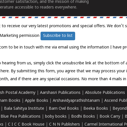
ustomer satisfaction, and the mission of making
erature accessible to readers everywhere.
t to receive our very latest promotions and special offers. We don't 
Marketing permission
Subscribe to list
com to be in touch with me via email using the information I have pr
 hearing from us, simply click the unsubscribe link at the bottom of
k here.
By submitting this form, you agree that we may process your 
nth, and if there are any special occasions. No more than 4 mails in 
sh Postal Academy
|
Aarshasri Publications
|
Absolute Publications
ham Books
|
Apple Books
|
Arshavidyaprathishtanam
|
Ascend Publ
|
Bala Sahitya Institute
|
Barn Owl Books
|
Beeka Books
|
Beyond
|
Blue Pea Publications
|
boby books
|
Bodhi Books
|
Book Carry
|
B
ks
|
C I C C Book House
|
C N N Publishers
|
Carmel International P