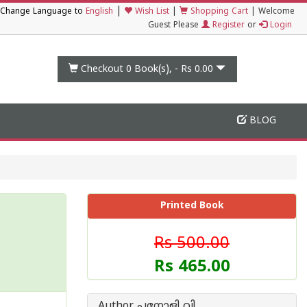
|
Change Language to
English
Wish List
|
Shopping Cart
|
Welcome
Guest Please
Register
or
Login
Checkout 0
Book(s), -
Rs 0.00
BLOG
Printed Book
Rs 500.00
Rs 465.00
Author പനോളി വി