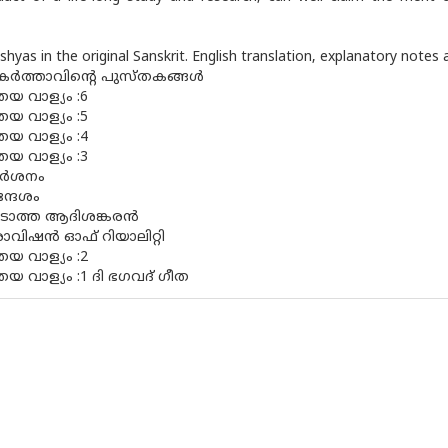
hyas in the original Sanskrit. English translation, explanatory notes
കര്‍ത്താവിന്റെ പുസ്തകങ്ങള്‍
്രയ വാള്യം :6
്രയ വാള്യം :5
്രയ വാള്യം :4
്രയ വാള്യം :3
ദര്‍ശനം
്ദേശം
ടാത്ത ആദിശങ്കരന്‍
ാവിഷന്‍ ഓഫ് റിയാലിറ്റി
്രയ വാള്യം :2
്രയ വാള്യം :1 ദി ഭഗവദ് ഗീത