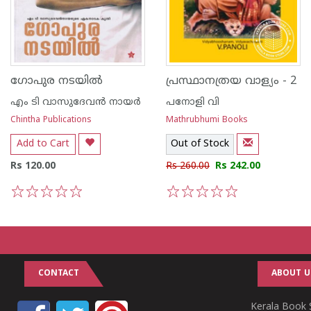
ഗോപുര നടയില്‍
പ്രസ്ഥാനത്രയ വാള്യം - 2
എം ടി വാസുദേവന്‍ നായര്‍
പനോളി വി
Chintha Publications
Mathrubhumi Books
Add to Cart
Out of Stock
Rs 120.00
Rs 260.00
Rs 242.00
1
2
3
4
5
1
2
3
4
5
CONTACT
ABOUT U
Kerala Book S