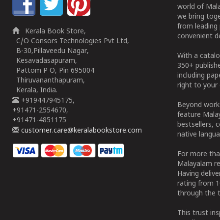
world of Mala
we bring tog
from leading 
Kerala Book Store,
convenient de
C/O Consors Technologies Pvt Ltd,
B-30,Pillaveedu Nagar,
With a catalo
Kesavadasapuram,
350+ publish
Pattom P O, Pin 695004
including pa
Thiruvananthapuram,
right to your 
Kerala, India.
+919447945175,
Beyond works
+91471-2554670,
feature Malay
+91471-4851175
bestsellers, 
customer.care@keralabookstore.com
native langua
For more tha
Malayalam re
Having deliv
rating from 
through the t
This trust in