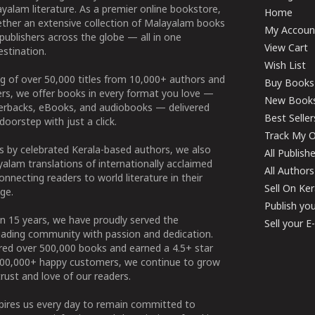
yalam literature. As a premier online bookstore,
Home
ether an extensive collection of Malayalam books
My Accoun
publishers across the globe — all in one
View Cart
stination.
Wish List
g of over 50,000 titles from 10,000+ authors and
Buy Books
ers, we offer books in every format you love —
New Book
perbacks, eBooks, and audiobooks — delivered
Best Seller
doorstep with just a click.
Track My O
 by celebrated Kerala-based authors, we also
All Publish
alam translations of internationally acclaimed
All Authors
connecting readers to world literature in their
Sell On Ke
ge.
Publish yo
n 15 years, we have proudly served the
Sell your 
ading community with passion and dedication.
ered over 500,000 books and earned a 4.5+ star
100,000+ happy customers, we continue to grow
rust and love of our readers.
spires us every day to remain committed to