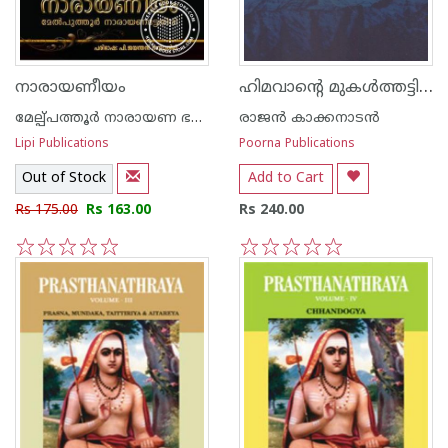
ഹിമവാന്റെ മുകള്‍ത്തട്ടില്‍
നാരായണീയം
മേല്പ്പത്തൂര്‍ നാരായണ ഭട്ടതിരി
രാജന്‍ കാക്കനാടന്‍
Lipi Publications
Poorna Publications
Out of Stock
Add to Cart
Rs 175.00
Rs 163.00
Rs 240.00
1
2
3
4
5
1
2
3
4
5