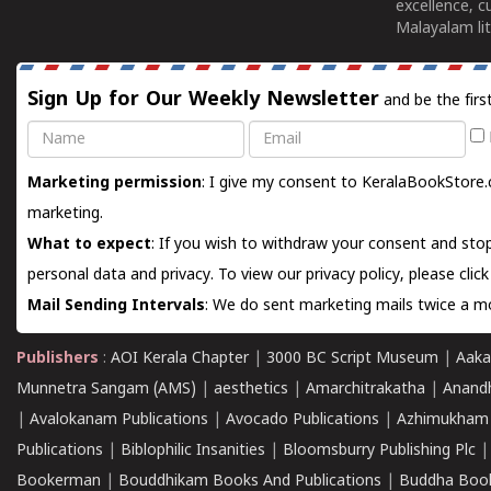
excellence, c
Malayalam lit
Sign Up for Our Weekly Newsletter
and be the firs
Name
Email
Marketing permission
: I give my consent to KeralaBookStore.
marketing.
What to expect
: If you wish to withdraw your consent and stop
personal data and privacy. To view our privacy policy, please
clic
Mail Sending Intervals
: We do sent marketing mails twice a mo
Publishers
:
AOI Kerala Chapter
|
3000 BC Script Museum
|
Aaka
Munnetra Sangam (AMS)
|
aesthetics
|
Amarchitrakatha
|
Anand
|
Avalokanam Publications
|
Avocado Publications
|
Azhimukham
Publications
|
Biblophilic Insanities
|
Bloomsburry Publishing Plc
Bookerman
|
Bouddhikam Books And Publications
|
Buddha Boo