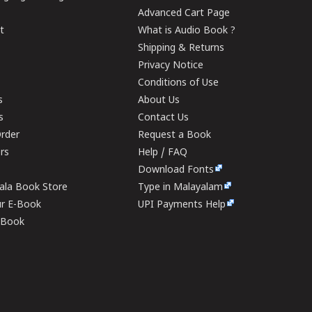
Advanced Cart Page
t
What is Audio Book ?
Shipping & Returns
Privacy Notice
Conditions of Use
s
About Us
s
Contact Us
rder
Request a Book
ers
Help / FAQ
Download Fonts
rala Book Store
Type in Malayalam
ur E-Book
UPI Payments Help
E-Book