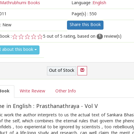
Mathrubhumi Books
Language :
English
011
Page(s) :
550
Share this Book
 : New
Book :
5
out of 5 rating, based on
review(s)
1
1
2
3
4
5
I about this book
Out of Stock
Book
Write Review
Other Info
 in English : Prasthanathraya - Vol V
ric work the author interprets to us the actual text of Sankara Bha
of the self, which combines the eternal rules that govern the phen
nfidels , too experiental to be ignored by scientists , too rebelliousl
duct of a life-long study and research, can well claim the merit 