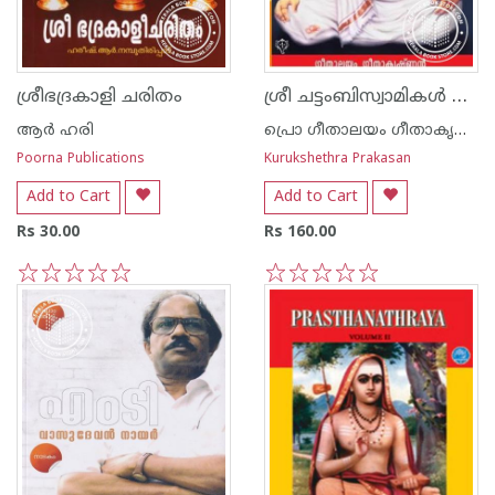
ശ്രീ ചട്ടംബിസ്വാമികള്‍ നവകേരളത്തിന്റെ പിതാമഹന്‍
ശ്രീഭദ്രകാളി ചരിതം
ആര്‍ ഹരി
പ്രൊ ഗീതാലയം ഗീതാകൃഷ്ണ‌ന്‍
Poorna Publications
Kurukshethra Prakasan
Add to Cart
Add to Cart
Rs 30.00
Rs 160.00
1
2
3
4
5
1
2
3
4
5