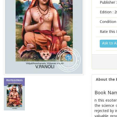
Publisher :
Edition :
2
Condition
Rate this 
Ask to A
About the 
Book Name
n this esote
the science 
rejected by i
valuable pro