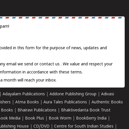
spam!
ovided in this form for the purpose of news, updates and
 any email we send or
contact us
. We value and respect your
information in accordance with these terms.
a month will reach your inbox.
|
Adayalam Publications
|
Addone Publishing Group
|
Adivasi
ishers
|
Atma Books
|
Aura Tales Publications
|
Authentic Books
 Books
|
Bhairavi Publications
|
Bhaktivedanta Book Trust
ook Media
|
Book Plus
|
Book Worm
|
BookBerry India
|
ublishing House
|
CD/DVD
|
Centre for South Indian Studies
|