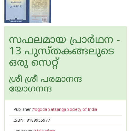
സഫലമായ പ്രാർഥന -
13 പുസ്തകങ്ങലുടെ
ഒരു സെറ്റ്
ശ്രീ ശ്രീ പരമാനന്ദ
യോഗനന്ദ
Publisher :
Yogoda Satsanga Society of India
ISBN :
8189955977