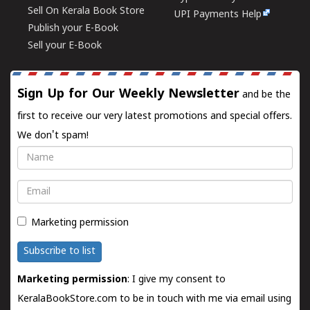
Sell On Kerala Book Store
UPI Payments Help
Publish your E-Book
Sell your E-Book
Sign Up for Our Weekly Newsletter
and be the
first to receive our very latest promotions and special offers.
We don't spam!
Name
Email
Marketing permission
Subscribe to list
Marketing permission
: I give my consent to
KeralaBookStore.com to be in touch with me via email using