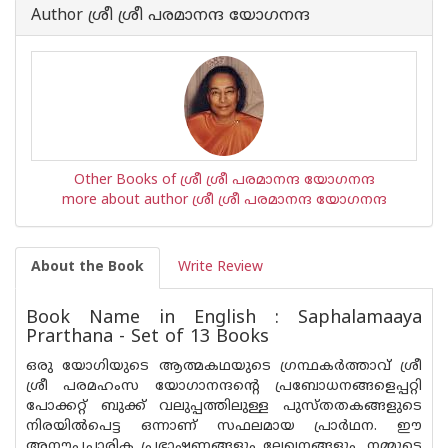
Book
Author ശ്രീ ശ്രീ പരമാനന്ദ യോഗനന്ദ
is
Other Books of ശ്രീ ശ്രീ പരമാനന്ദ യോഗനന്ദ
more about author ശ്രീ ശ്രീ പരമാനന്ദ യോഗനന്ദ
About the Book
Write Review
Book Name in English : Saphalamaaya
Prarthana - Set of 13 Books
ഒരു യോഗിയുടെ ആത്മകഥയുടെ ഗ്രന്ഥകർത്താവ് ശ്രീ
ശ്രീ പരമഹംസ യോഗാനന്ദന്റെ പ്രബോധനങ്ങളെപ്പറ്റി
പോക്കറ്റ് ബുക്ക് വലുപ്പത്തിലുള്ള പുസ്തതകങ്ങളുടെ
നിരയിൽപെട്ട ഒന്നാണ് സഫലമായ പ്രാർഥന. ഈ
അനൗപചാരിക പ്രഭാഷണങ്ങളും ലേഖനങ്ങളും, നമ്മുടെ