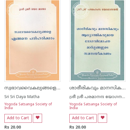
1
2
3
4
5
1
2
3
4
5
സ്വഭാവവൈകല്യങ്ങളെ എങ്ങനെ പരിഹരിക്കാം
ശാരീരികവും മാനസികവും ആധ്യാത്മികവുമായ രോഗവിമോചന മാർഗ്ഗങ്ങളുടെ സമന്വയീകരണം
Sri Sri Daya Matha
ശ്രീ ശ്രീ പരമാനന്ദ യോഗനന്ദ
Yogoda Satsanga Society of
Yogoda Satsanga Society of
India
India
Add to Cart
Add to Cart
Rs 20.00
Rs 20.00