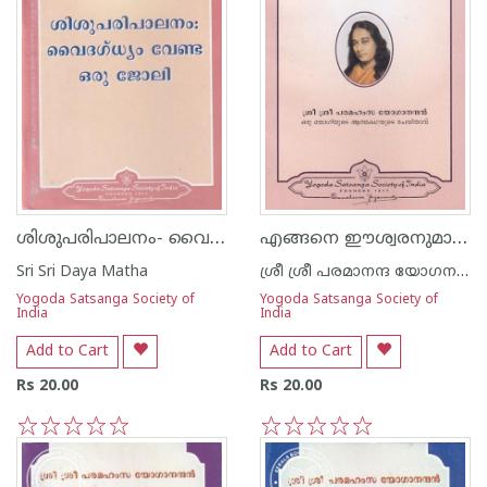
ശിശുപരിപാലനം- വൈദഗ്ധ്യം വേണ്ട ഒരു ജോലി
എങ്ങനെ ഈശ്വരനുമായി നിങ്ങൾക്ക് സംവദിക്കാം
Sri Sri Daya Matha
ശ്രീ ശ്രീ പരമാനന്ദ യോഗനന്ദ
Yogoda Satsanga Society of
Yogoda Satsanga Society of
India
India
Add to Cart
Add to Cart
Rs 20.00
Rs 20.00
1
2
3
4
5
1
2
3
4
5