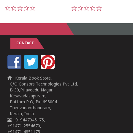
1
2
3
4
5
1
2
3
4
5
CONTACT
Kerala Book Store,
C/O Consors Technologies Pvt Ltd,
B-30,Pillaveedu Nagar,
Kesavadasapuram,
Pattom P O, Pin 695004
Thiruvananthapuram,
Kerala, India.
+919447945175,
+91471-2554670,
+91471-4851175