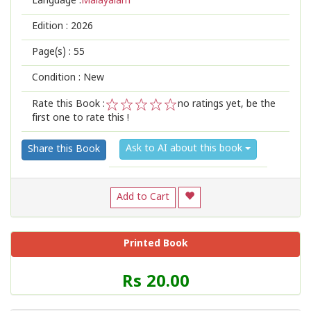
Language :
Malayalam
Edition :
2026
Page(s) :
55
Condition : New
Rate this Book :
no ratings yet, be the
first one to rate this !
1
2
3
4
5
Ask to AI about this book
Share this Book
Add to Cart
Printed Book
Price
Rs 20.00
of
this