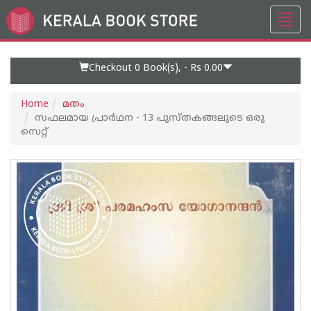
Toggl
Go
navig
to
Home
Page
Checkout 0
Book(s), -
Rs 0.00
Home
മതം
സഫലമായ പ്രാർഥന - 13 പുസ്തകങ്ങലുടെ ഒരു
സെറ്റ്