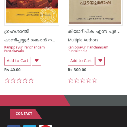
കിയാദീപിക എന്ന പുടയൂര്‍ഭാഷ
ഗ്രഹശാന്തി
കാണിപ്പയ്യൂര്‍ ശങ്കരന്‍ നമ്പൂതിരിപ്പാട്
Multiple Authors
Kanippayur Panchangam
Kanippayur Panchangam
Pustakasala
Pustakasala
Add to Cart
Add to Cart
Rs 40.00
Rs 300.00
1
2
3
4
5
1
2
3
4
5
CONTACT