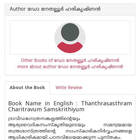
Author ഡോ നേതല്ലൂര്‍ ഹരികൃഷ്ണന്‍
Other Books of ഡോ നേതല്ലൂര്‍ ഹരികൃഷ്ണന്‍
more about author ഡോ നേതല്ലൂര്‍ ഹരികൃഷ്ണന്‍
About the Book
Write Review
Book Name in English : Thanthrasasthram
Charitravum Samskrithiyum
ദ്രാവിഡഗോത്രസങ്കല്പത്തിന്‍റെയും
ആര്യവൈദികസംസ്കൃതിയുടെയും സമന്വയമായ
തന്ത്രശാസ്ത്രത്തിന്‍റെ സാംസ്കാരികനിര്‍വ്വചനങ്ങളെ
ആധികാരികമായി പഠ‌നവിധേയമാക്കുന്ന പുസ്തകം.