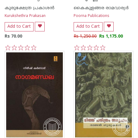
കുരുക്ഷേത്ര പ്രകാശന്‍
കൈകുളങ്ങര രാമവാര്യര്‍
Kurukshethra Prakasan
Poorna Publications
Add to Cart
Add to Cart
Rs 70.00
Rs 1,250.00
Rs 1,175.00
1
2
3
4
5
1
2
3
4
5