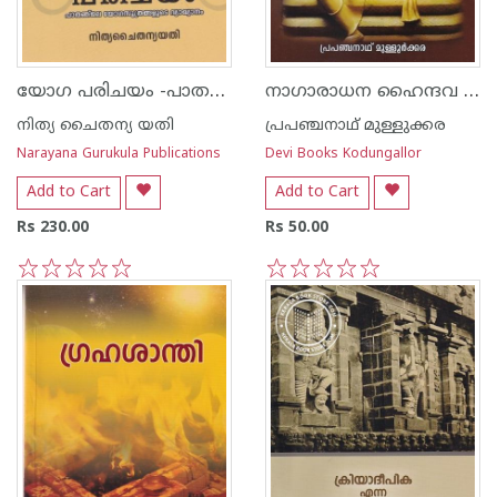
യോഗ പരിചയം -പാതഞ്ജല യോഗസൂത്രങ്ങളുടെ വ്യാഖ്യാനം
നാഗാരാധന ഹൈന്ദവ ജീവിതത്തില്‍
നിത്യ ചൈതന്യ യതി
പ്രപഞ്ചനാഥ് മുള്ളുക്കര
Narayana Gurukula Publications
Devi Books Kodungallor
Add to Cart
Add to Cart
Rs 230.00
Rs 50.00
1
2
3
4
5
1
2
3
4
5