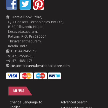
Kerala Book Store,
C/O Consors Technologies Pvt Ltd,
B-30,Pillaveedu Nagar,
Kesavadasapuram,
Pattom P O, Pin 695004
Thiruvananthapuram,
Kerala, India.
+919447945175,
+91471-2554670,
+91471-4851175
customer.care@keralabookstore.com
MENUS
Change Language to
Advanced Search
English