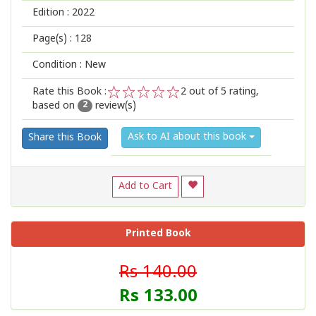
Edition :
2022
Page(s) :
128
Condition : New
Rate this Book :
2
out of 5 rating,
based on
review(s)
1
2
3
4
5
2
Ask to AI about this book
Share this Book
Add to Cart
Printed Book
Rs 140.00
Rs 133.00