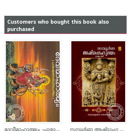
Customers who bought this book also
purchased
ദേവീമാഹാത്മ്യം -പാരായണവിധിസഹിതം
സമ്പൂര്‍ണ്ണ അഷ്‌ടാംഗ ഹൃദയം - ഭാഗം 1