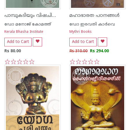
പാമ്പുകടിയും വിഷചികിത്സയും
മഹാഭാരത പഠനങ്ങള്‍
ഡോ മനോജ് കോമത്ത്
ഡോ ഇരവതി കാര്‍വെ
Kerala Bhasha Institute
Mythri Books
Add to Cart
Add to Cart
Rs 80.00
Rs 310.00
Rs 294.00
1
2
3
4
5
1
2
3
4
5