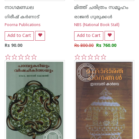
നാഗമണ്ഡല
മിത്ത് ചരിത്രം സമൂഹം
ഗിരീഷ് കര്‍ണാട്
രാജന്‍ ഗുരുക്കള്‍
Poorna Publications
NBS (National Book Stall)
Add to Cart
Add to Cart
Rs 90.00
Rs 800.00
Rs 760.00
1
2
3
4
5
1
2
3
4
5