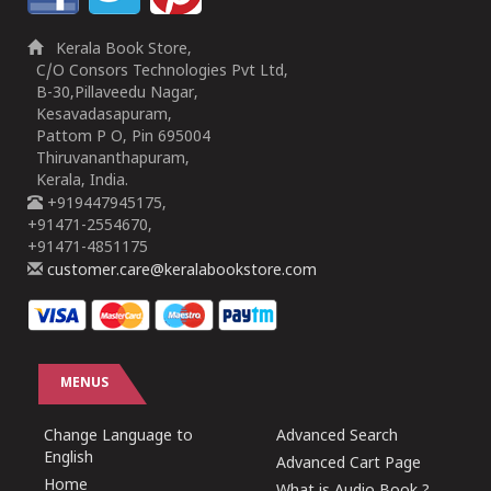
Kerala Book Store,
C/O Consors Technologies Pvt Ltd,
B-30,Pillaveedu Nagar,
Kesavadasapuram,
Pattom P O, Pin 695004
Thiruvananthapuram,
Kerala, India.
+919447945175,
+91471-2554670,
+91471-4851175
customer.care@keralabookstore.com
MENUS
Change Language to
Advanced Search
English
Advanced Cart Page
Home