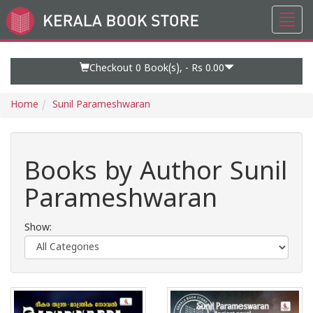
Toggl
Go
navig
to
Home
Page
Checkout 0
Book(s), -
Rs 0.00
Home
Sunil Parameshwaran
Books by Author Sunil
Parameshwaran
Show: