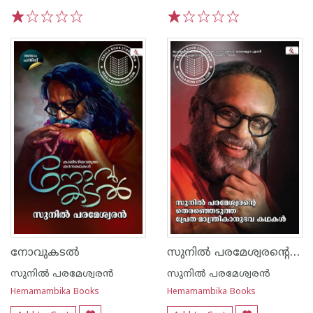
1
2
3
4
5
1
2
3
4
5
സുനില്‍ പരമേശ്വരന്റെ തെരെഞ്ഞെടുത്ത പ്രേത മന്ത്രികാനുഭവ കഥകൾ
നോവുകടല്‍
സുനില്‍ പരമേശ്വരന്‍
സുനില്‍ പരമേശ്വരന്‍
Hemamambika Books
Hemamambika Books