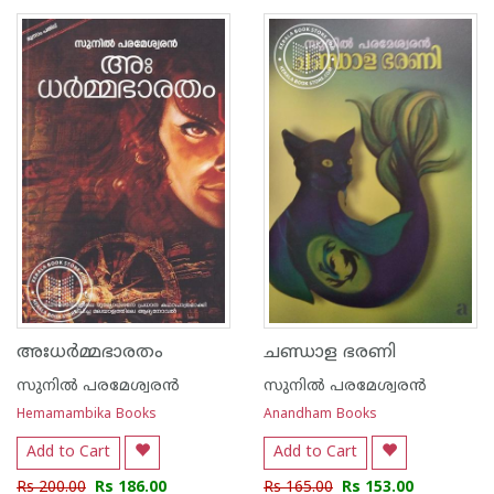
1
2
3
4
5
1
2
3
4
5
അഃധർമ്മഭാരതം
ചണ്ഡാള ഭരണി
സുനില്‍ പരമേശ്വരന്‍
സുനില്‍ പരമേശ്വരന്‍
Hemamambika Books
Anandham Books
Add to Cart
Add to Cart
Rs 200.00
Rs 186.00
Rs 165.00
Rs 153.00