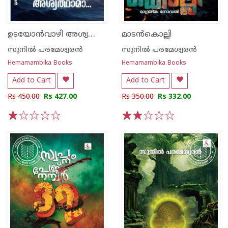
ഉടയോൻവാഴി അശ്വത്ഥാമാ
മാടന്‍കൊല്ലി
സുനില്‍ പരമേശ്വരന്‍
സുനില്‍ പരമേശ്വരന്‍
Hemamambika Books
Hemamambika Books
Add to Cart
Add to Cart
Rs 450.00
Rs 427.00
Rs 350.00
Rs 332.00
1
2
3
4
5
1
2
3
4
5