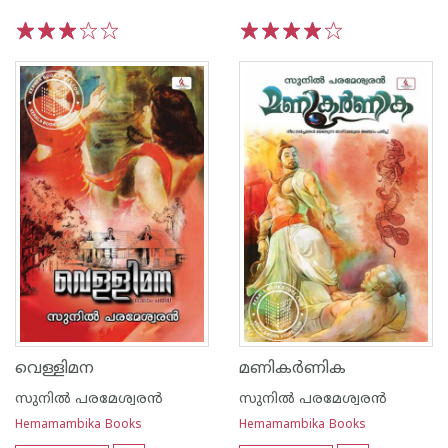
1
2
3
4
5
1
2
3
4
5
വെള്ളിമന
മണികർണിക
സുനില്‍ പരമേശ്വരന്‍
സുനില്‍ പരമേശ്വരന്‍
Hemamambika Books
Hemamambika Books