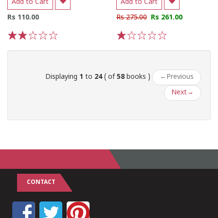
Add to Cart
Add to Cart
Rs 110.00
Rs 275.00
Rs 261.00
1
2
3
4
5
1
2
3
4
5
Displaying
1
to
24
( of
58
books )
←
Previous
Next
→
CONTACT