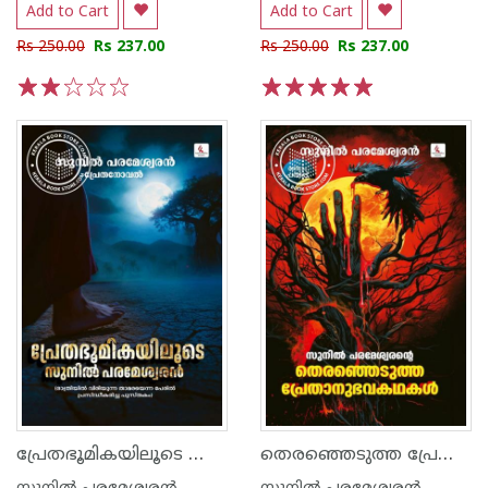
Add to Cart
Add to Cart
Rs 250.00
Rs 237.00
Rs 250.00
Rs 237.00
1
2
3
4
5
1
2
3
4
5
പ്രേതഭൂമികയിലൂടെ സുനിൽ പരമേശ്വരൻ
തെരഞ്ഞെടുത്ത പ്രേതാനുഭവകഥകൾ