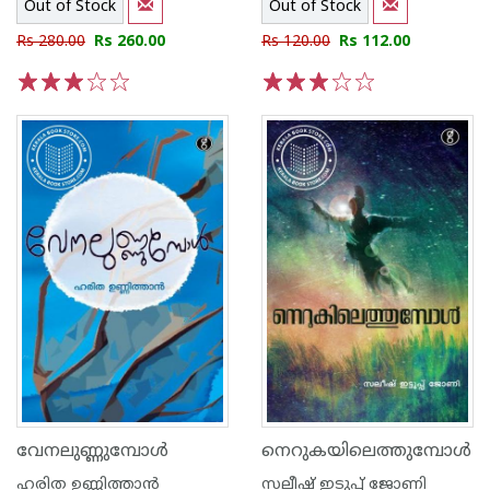
Out of Stock
Out of Stock
Rs 280.00
Rs 260.00
Rs 120.00
Rs 112.00
1
2
3
4
5
1
2
3
4
5
വേനലുണ്ണുമ്പോള്‍
നെറുകയിലെത്തുമ്പോള്‍
ഹരിത ഉണ്ണിത്താന്‍
സലീഷ് ഇടുപ്പ് ജോണി