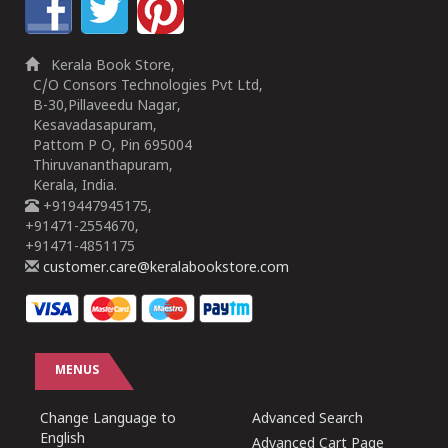
Kerala Book Store,
C/O Consors Technologies Pvt Ltd,
B-30,Pillaveedu Nagar,
Kesavadasapuram,
Pattom P O, Pin 695004
Thiruvananthapuram,
Kerala, India.
+919447945175,
+91471-2554670,
+91471-4851175
customer.care@keralabookstore.com
MENUS
Change Language to
Advanced Search
English
Advanced Cart Page