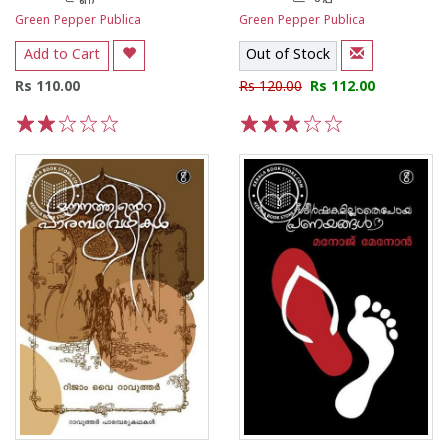
Green Pepper Publica
Green Pepper Publica
Add to Cart
Out of Stock
Rs 110.00
Rs 120.00
Rs 112.00
1
2
3
4
5
1
2
3
4
5