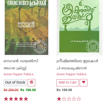
സെവന്‍ ഡയല്‍സ്
ഗ്രീഷ്മത്തിലെ ഇലകള്‍
അഗത ക്രിസ്റ്റി
പി ബാലകൃഷ്ണന്‍
Green Pepper Publica
Green Pepper Publica
Out of Stock
Add to Cart
Rs 200.00
Rs 186.00
Rs 100.00
1
2
3
4
5
1
2
3
4
5