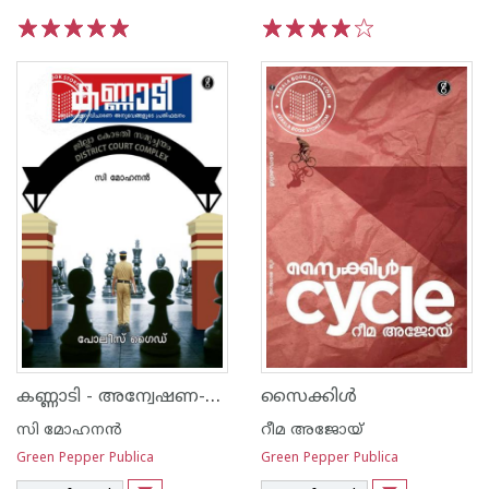
1
2
3
4
5
1
2
3
4
5
കണ്ണാടി - അന്വേഷണ-വിചാരണ അനുഭവങ്ങളുടെ പുസ്തകം
സൈക്കിള്‍
സി മോഹനൻ
റീമ അജോയ്
Green Pepper Publica
Green Pepper Publica