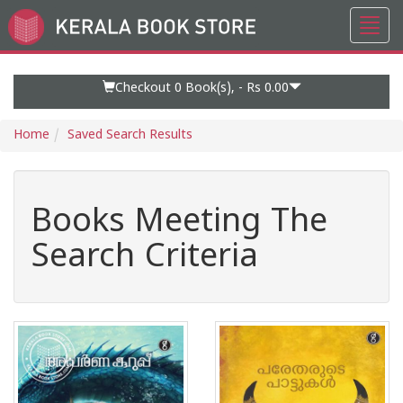
Toggl
Go
navig
to
Home
Page
Checkout 0
Book(s), -
Rs 0.00
Home
Saved Search Results
Books Meeting The
Search Criteria