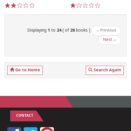
1
2
3
4
5
1
2
3
4
5
Displaying
1
to
24
( of
26
books )
←
Previous
Next
→
Go to Home
Search Again
CONTACT