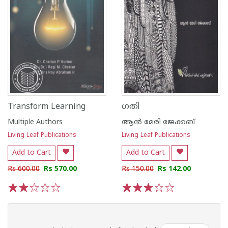
Transform Learning
ഗതി
Multiple Authors
ആന്‍ മേരി ജേക്കബ്
Living Leaf Publications
Living Leaf Publications
Add to Cart
Add to Cart
Rs 600.00
Rs 570.00
Rs 150.00
Rs 142.00
1
2
3
4
5
1
2
3
4
5