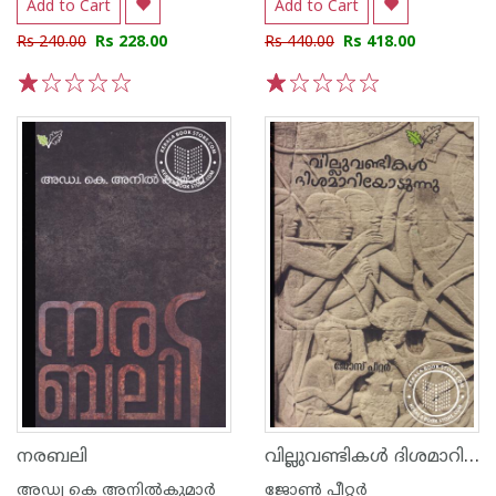
Add to Cart
Add to Cart
Rs 240.00
Rs 228.00
Rs 440.00
Rs 418.00
1
2
3
4
5
1
2
3
4
5
വില്ലുവണ്ടികള്‍ ദിശമാറിയോടുന്നു
നരബലി
അഡ്വ കെ അനില്‍കുമാര്‍
ജോണ്‍ പീറ്റര്‍