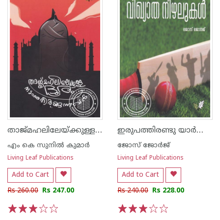
താജ്മഹലിലേയ്ക്കുള്ള ദൂരം നടന്നു തീര്‍ക്കുന്നവര്‍
ഇരുപത്തിരണ്ടു യാര്‍ഡിലെ വിഖ്യാത നിഴലുകള്‍
എം കെ സുനില്‍ കുമാര്‍
ജോസ് ജോര്‍ജ്
Living Leaf Publications
Living Leaf Publications
Add to Cart
Add to Cart
Rs 260.00
Rs 247.00
Rs 240.00
Rs 228.00
1
2
3
4
5
1
2
3
4
5