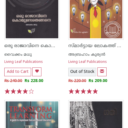
ഒരു രാജാവിനെ കൊല്ലേണ്ടതെങ്ങനെ
സ്മാര്‍ട്ടായ ലോകത്ത് കുട്ടികള്‍ സൂപ്പര്‍സ്മാര്‍ട്ടാകാന്‍
വൈക്കം മധു
അബ്രഹാം കുര്യന്‍
Living Leaf Publications
Living Leaf Publications
Add to Cart
Out of Stock
Rs 240.00
Rs 228.00
Rs 220.00
Rs 209.00
1
2
3
4
5
1
2
3
4
5