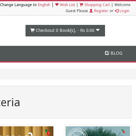
|
Change Language to
English
Wish List
|
Shopping Cart
|
Welcome
Guest Please
Register
or
Login
Checkout 0
Book(s), -
Rs 0.00
BLOG
eria