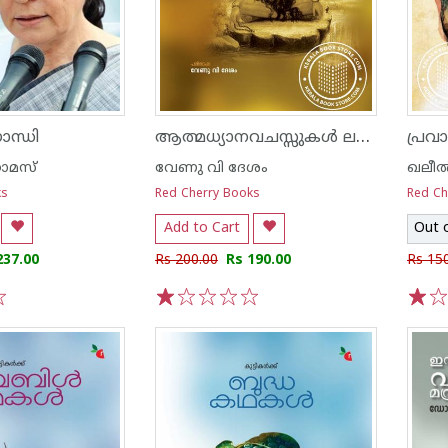
ആത്മധ്യാനവചസ്സുകൾ ലല്ലേശ്വരി
ന്ധി
പ്ര
തോമസ്
വേണു വി ദേശം
ഖലീൽ
ks
Red Cherry Books
Red Ch
Add to Cart
Out 
237.00
Rs 200.00
Rs 190.00
Rs 15
1
2
3
4
5
1
2