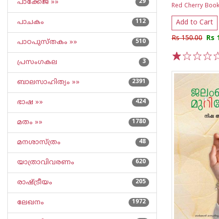
പാക്കേജ് »»
29
Red Cherry Boo
പാചകം
112
Add to Cart
Rs 150.00
Rs 
പാഠപുസ്തകം »»
510
പ്രസംഗകല
3
1
2
3
4
5
ബാലസാഹിത്യം »»
2391
ഭാഷ »»
424
മതം »»
1780
മനശാസ്ത്രം
48
യാത്രാവിവരണം
620
രാഷ്ട്രീയം
205
ലേഖനം
1972