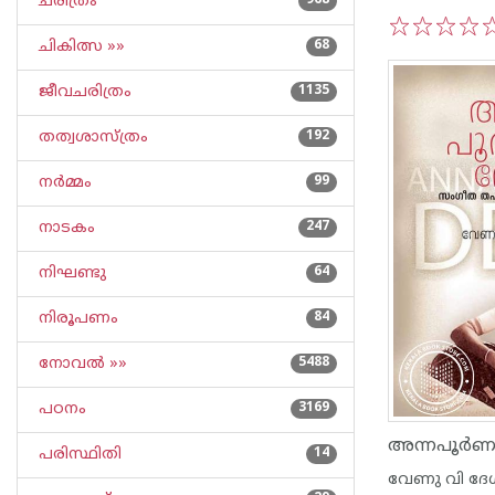
ചരിത്രം
968
ചികിത്സ »»
68
1
2
3
4
5
ജീവചരിത്രം
1135
തത്വശാസ്ത്രം
192
നര്‍മ്മം
99
നാടകം
247
നിഘണ്ടു
64
നിരൂപണം
84
നോവല്‍ »»
5488
പഠനം
3169
പരിസ്ഥിതി
14
വേണു വി ദേ