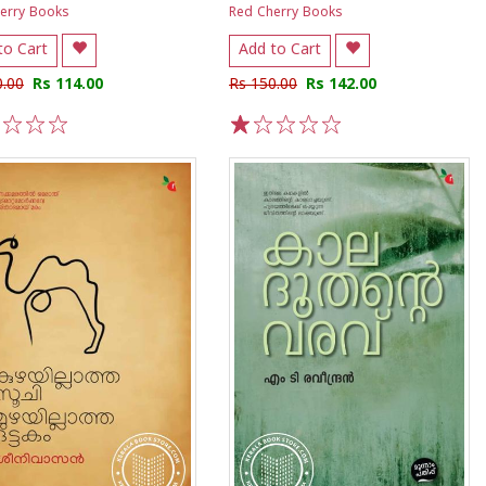
erry Books
Red Cherry Books
to Cart
Add to Cart
0.00
Rs 114.00
Rs 150.00
Rs 142.00
3
4
5
1
2
3
4
5