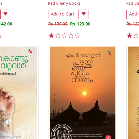
ks
Red Cherry Books
Red Ch
Add to Cart
Add 
142.00
Rs 130.00
Rs 123.00
Rs 12
1
2
3
4
5
1
2