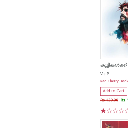
Viji P
Red Cherry Boo
Add to Cart
Rs 130.00
Rs 
1
2
3
4
5