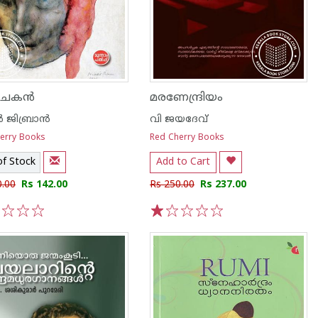
വാചകൻ
മരണേന്ദ്രിയം
 ജിബ്രാൻ
വി ജയദേവ്
erry Books
Red Cherry Books
of Stock
Add to Cart
0.00
Rs 142.00
Rs 250.00
Rs 237.00
3
4
5
1
2
3
4
5