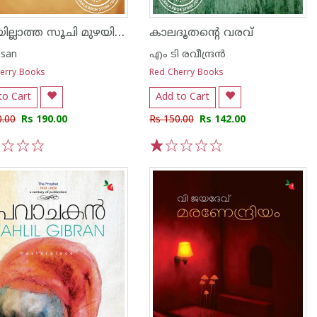
കുഴയില്ലാത്ത സൂചി മുഴയില്ലാത്ത ഒട്ടകം
കാലദൂതൻ്റെ വരവ്
asan
എം ടി രവീന്ദ്രന്‍
erry Books
Red Cherry Books
to Cart
Add to Cart
0.00
Rs 190.00
Rs 150.00
Rs 142.00
3
4
5
1
2
3
4
5