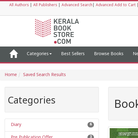
All Authors
|
All Publishers
|
Advanced Search
|
Advanced Add to Cart
Categories
Best Sellers
Browse Books
Ne
Home
Saved Search Results
Categories
Book
Diary
6
Pre Publication Offer
3