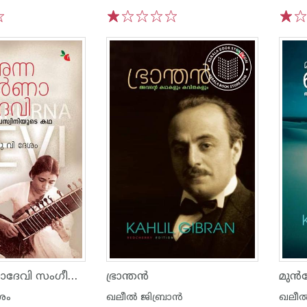
1
2
3
4
5
1
2
അന്നപൂർണാദേവി സംഗീത തപസ്വിനിയുടെ കഥ
ഭ്രാന്തൻ
ശം
ഖലീൽ ജിബ്രാൻ
ഖലീൽ