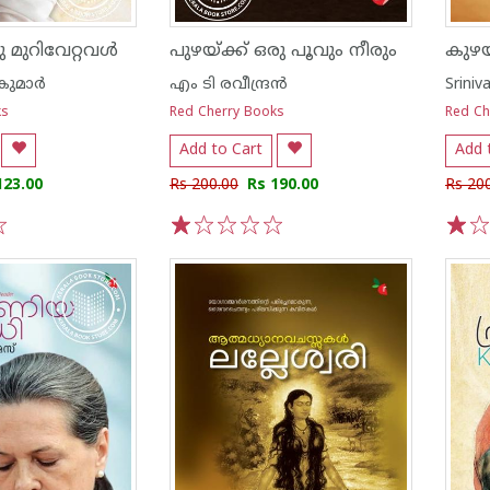
 മുറിവേറ്റവൾ
പുഴയ്ക്ക് ഒരു പൂവും നീരും
ുമാര്‍
എം ടി രവീന്ദ്രന്‍
Sriniv
ks
Red Cherry Books
Red Ch
Add to Cart
Add 
123.00
Rs 200.00
Rs 190.00
Rs 20
1
2
3
4
5
1
2