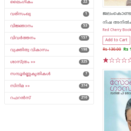
ലൈംഗികം
22
ജലംകൊണ്ടു
വരിസംഖ്യ
1
നിഷ അനില്‍ക
വിജ്ഞാനം
53
Red Cherry Boo
വിവര്‍ത്തനം
157
Add to Cart
Rs 130.00
Rs 
വ്യക്തിത്വ വികാസം
198
ശാസ്ത്രം »»
325
1
2
3
4
5
സമ്പൂര്‍ണ്ണകൃതികള്‍
7
സിനിമ »»
374
റഫറന്‍സ്
210