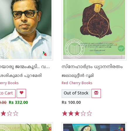
ഇനിയൊരു ജന്മംകൂടി... വയലാറിന്റെ മന്ദ്രമധുരഗാനങ്ങൾ
സ്നേഹാര്‍ദ്രം ധ്യാനനിരതം
ശികുമാര്‍ പുറമേരി
ജലാലുദ്ദീന്‍ റൂമി
erry Books
Red Cherry Books
to Cart
Out of Stock
0.00
Rs 332.00
Rs 100.00
3
4
5
1
2
3
4
5