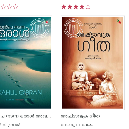
3
4
5
1
2
3
4
5
മുൻപേ നടന്ന ഒരാൾ അവൻ്റെ കഥകളും കവിതകളും
അഷ്‌ടാവക്ര ഗീത
 ജിബ്രാൻ
വേണു വി ദേശം