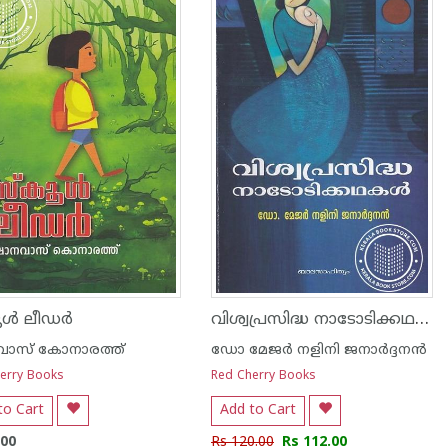
വിശ്വപ്രസിദ്ധ നാടോടിക്കഥകള്‍ - ഡോ മേജര്‍ നളിനി ജനാര്‍ദ്ദനന്‍
്‍ ലീഡര്‍
ാസ് കോനാരത്ത്
ഡോ മേജര്‍ നളിനി ജനാര്‍ദ്ദനന്‍
erry Books
Red Cherry Books
to Cart
Add to Cart
.00
Rs 120.00
Rs 112.00