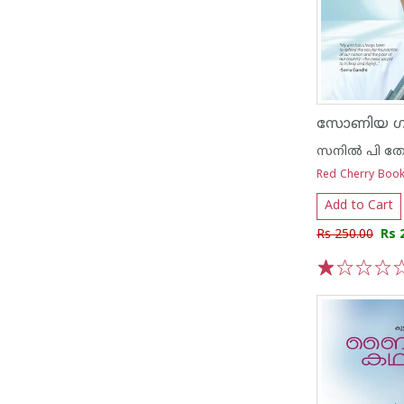
സോണിയ ഗാ
സനില്‍ പി 
Red Cherry Boo
Add to Cart
Rs 250.00
Rs 
1
2
3
4
5