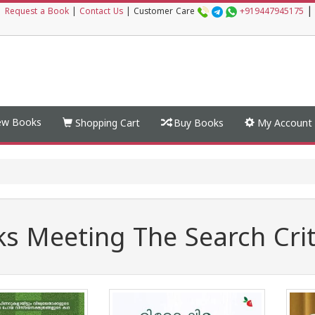
|
|
Request a Book
|
Contact Us
|
Customer Care
+919447945175
w Books
Shopping Cart
Buy Books
My Account
s Meeting The Search Crit