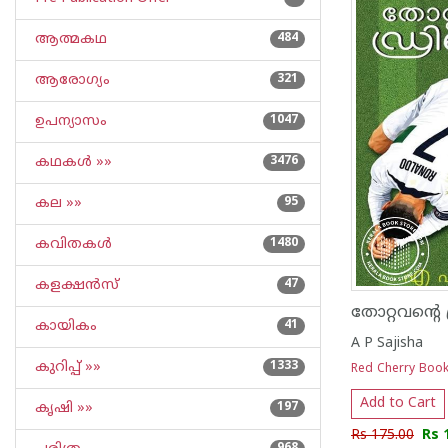
ആത്മകഥ
484
ആരോഗ്യം
321
ഉപന്യാസം
1047
കഥകള്‍ »»
3476
കല »»
95
കവിതകള്‍
1480
കളക്ഷന്‍സ്
47
തോറ്റവന്റെ ഡ്
കായികം
41
A P Sajisha
കുറിപ്പ്‌ »»
1333
Red Cherry Boo
Add to Cart
കൃഷി »»
197
Rs 175.00
Rs 