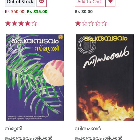
Out of Stock
Add to Cart
Rs 360.00
Rs 335.00
Rs 80.00
1
2
3
4
5
1
2
3
4
5
സ്മൃതി
ഡിസംബര്‍
പെരുമ്പടവം ശ്രീധര‌ന്‍
പെരുമ്പടവം ശ്രീധര‌ന്‍