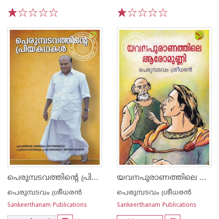
1
2
3
4
5
1
2
3
4
5
പെരുമ്പടവത്തിന്റെ പ്രിയകഥകള്‍
യവനപുരാണത്തിലെ ആരോമുണ്ണി
പെരുമ്പടവം ശ്രീധര‌ന്‍
പെരുമ്പടവം ശ്രീധര‌ന്‍
Sankeerthanam Publications
Sankeerthanam Publications