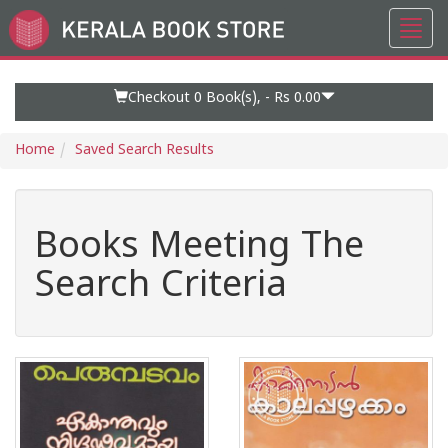
Toggl
Go
navig
to
Home
Page
Checkout 0
Book(s), -
Rs 0.00
Home
Saved Search Results
Books Meeting The
Search Criteria