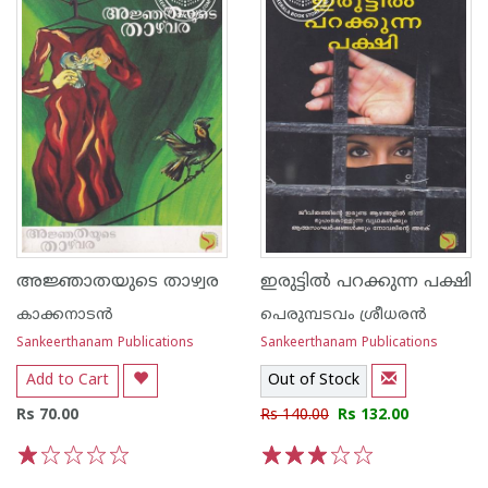
അജ്ഞാതയുടെ താഴ്വര
ഇരുട്ടില്‍ പറക്കുന്ന പക്ഷി
കാക്കനാടന്‍
പെരുമ്പടവം ശ്രീധര‌ന്‍
Sankeerthanam Publications
Sankeerthanam Publications
Add to Cart
Out of Stock
Rs 70.00
Rs 140.00
Rs 132.00
1
2
3
4
5
1
2
3
4
5