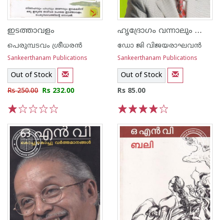
ഹൃദ്രോഗം വന്നാലും വാരാതിരിക്കാനും
ഇടത്താവളം
പെരുമ്പടവം ശ്രീധര‌ന്‍
ഡോ ജി വിജയരാഘവന്‍
Sankeerthanam Publications
Sankeerthanam Publications
Out of Stock
Out of Stock
Rs 250.00
Rs 232.00
Rs 85.00
1
2
3
4
5
1
2
3
4
5