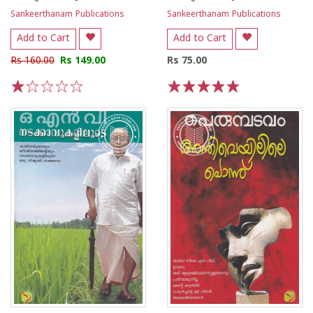
Sankeerthanam Publications
Sankeerthanam Publications
Add to Cart
Add to Cart
Rs 160.00
Rs 149.00
Rs 75.00
1
2
3
4
5
1
2
3
4
5