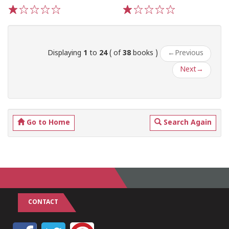
1
2
3
4
5
1
2
3
4
5
Displaying
1
to
24
( of
38
books )
←
Previous
Next
→
Go to Home
Search Again
CONTACT