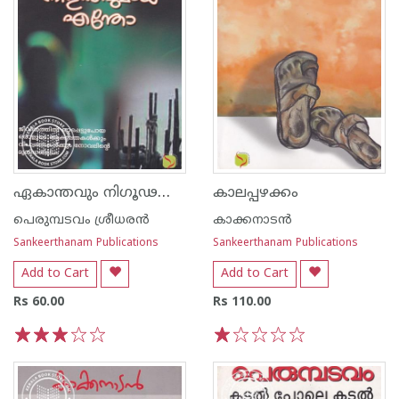
ഏകാന്തവും നിഗൂഢവുമായ എന്തോ
കാലപ്പഴക്കം
പെരുമ്പടവം ശ്രീധര‌ന്‍
കാക്കനാടന്‍
Sankeerthanam Publications
Sankeerthanam Publications
Add to Cart
Add to Cart
Rs 60.00
Rs 110.00
1
2
3
4
5
1
2
3
4
5