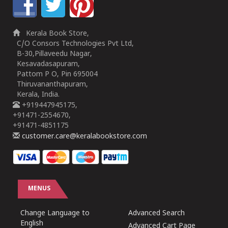
Kerala Book Store,
C/O Consors Technologies Pvt Ltd,
B-30,Pillaveedu Nagar,
Kesavadasapuram,
Pattom P O, Pin 695004
Thiruvananthapuram,
Kerala, India.
+919447945175,
+91471-2554670,
+91471-4851175
customer.care@keralabookstore.com
MENUS
Change Language to
Advanced Search
English
Advanced Cart Page