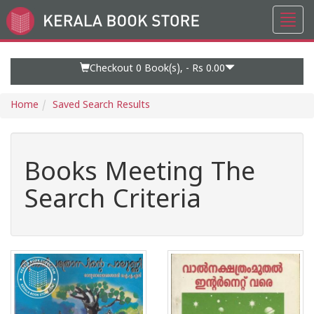
Toggl
Go
navig
to
Home
Page
Checkout 0
Book(s), -
Rs 0.00
Home
Saved Search Results
Books Meeting The
Search Criteria