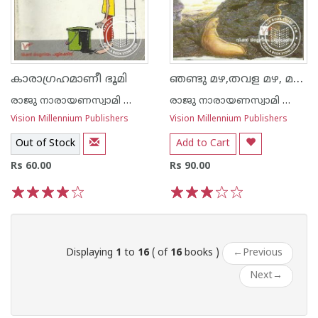
ഞണ്ടു മഴ,തവള മഴ, മത്സ്യമഴ
കാരാഗ്രഹമാണീ ഭൂമി
രാജു നാരായണസ്വാമി ഐ എ എസ്
രാജു നാരായണസ്വാമി ഐ എ എസ്
Vision Millennium Publishers
Vision Millennium Publishers
Out of Stock
Add to Cart
Rs 60.00
Rs 90.00
1
2
3
4
5
1
2
3
4
5
Displaying
1
to
16
( of
16
books )
←
Previous
Next
→