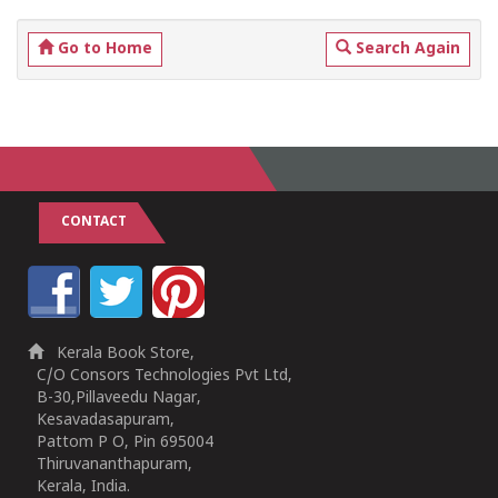
Go to Home
Search Again
CONTACT
Kerala Book Store,
C/O Consors Technologies Pvt Ltd,
B-30,Pillaveedu Nagar,
Kesavadasapuram,
Pattom P O, Pin 695004
Thiruvananthapuram,
Kerala, India.