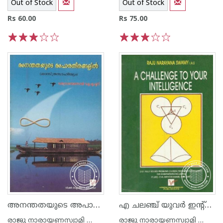
Out of Stock
Out of Stock
Rs 60.00
Rs 75.00
1
2
3
4
5
1
2
3
4
5
അനന്തതയുടെ അപാരതീരങ്ങളില്‍
എ ചലഞ്ച് യുവര്‍ ഇന്റ്റെല്ലിജെ‌ന്‍സ്
രാജു നാരായണസ്വാമി ഐ എ എസ്
രാജു നാരായണസ്വാമി ഐ എ എസ്