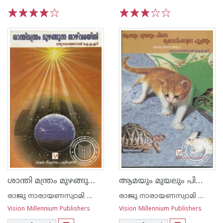
1
2
3
4
5
1
2
3
4
5
ശാന്തി മന്ത്രം മുഴങ്ങുന്ന താഴ്വരയില്‍
ആമയും മുയലും പിന്നെ ഷ്രോഡിങ്കറുടെ പൂച്ചയും
രാജു നാരായണസ്വാമി ഐ എ എസ്
രാജു നാരായണസ്വാമി ഐ എ എസ്
Vision Millennium Publishers
Vision Millennium Publishers