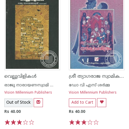
ശ്രീ ത്യാഗരാജ സ്വാമികളുടെ നൗകാചരിതം
വെല്ലുവിളികള്‍
രാജു നാരായണസ്വാമി ഐ എ എസ്
ഡോ വി എസ് ശര്‍മ്മ
Vision Millennium Publishers
Vision Millennium Publishers
Out of Stock
Add to Cart
Rs 40.00
Rs 40.00
1
2
3
4
5
1
2
3
4
5