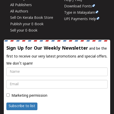
Help / FAQ
All Publishers
Download Fonts
All Authors
Type in Malayalam
Sell On Kerala Book Store
UPI Payments Help
Publish your E-Book
Sell your E-Book
Sign Up for Our Weekly Newsletter
and be the
first to receive our very latest promotions and special offers.
We don't spam!
Name
Email
Marketing permission
Subscribe to list