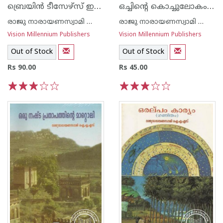
ബ്രെയി‌ന്‍ ടീസേഴ്സ് ഇ‌ന്‍ മാത്തമാറ്റിക്സ്
ഒച്ചിന്റെ കൊച്ചുലോകം -ശാസ്ത്രസാഹിത്യം-
രാജു നാരായണസ്വാമി ഐ എ എസ്
രാജു നാരായണസ്വാമി ഐ എ എസ്
Vision Millennium Publishers
Vision Millennium Publishers
Out of Stock
Out of Stock
Rs 90.00
Rs 45.00
1
2
3
4
5
1
2
3
4
5