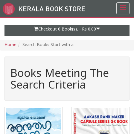
Toggl
Go
navig
to
Home
Page
Checkout 0
Book(s), -
Rs 0.00
Home
Search Books Start with a
Books Meeting The
Search Criteria