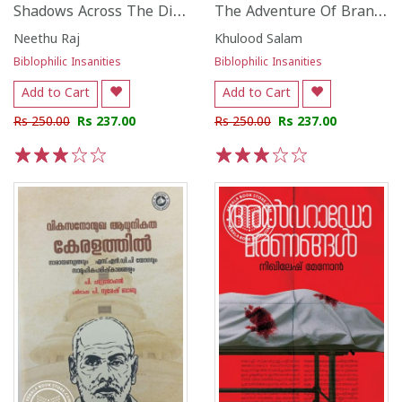
Shadows Across The Distance
The Adventure Of Branks
Neethu Raj
Khulood Salam
Biblophilic Insanities
Biblophilic Insanities
Add to Cart
Add to Cart
Rs 250.00
Rs 237.00
Rs 250.00
Rs 237.00
1
2
3
4
5
1
2
3
4
5