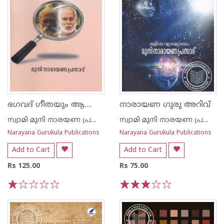
ഭഗവദ് ഗീതയും ആത്മോപദേശശതകവും ഒരു താരതമ്യപഠനം
നാരായണ ഗുരു അറിവ്
സ്വാമി മുനി നാരയണ പ്രസാദ്
സ്വാമി മുനി നാരയണ പ്രസാദ്
Narayana Gurukula Publications
Narayana Gurukula Publications
Add to Cart
Add to Cart
Rs 125.00
Rs 75.00
1
2
3
4
5
1
2
3
4
5