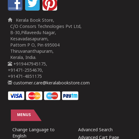
Kerala Book Store,
C/O Consors Technologies Pvt Ltd,
B-30,Pillaveedu Nagar,
Kesavadasapuram,
Pattom P O, Pin 695004
Thiruvananthapuram,
Kerala, India.
+919447945175,
+91471-2554670,
+91471-4851175
customer.care@keralabookstore.com
MENUS
Change Language to
Advanced Search
English
Advanced Cart Page