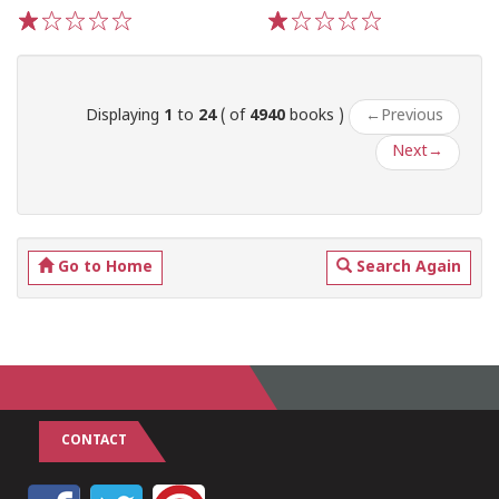
1
2
3
4
5
1
2
3
4
5
Displaying
1
to
24
( of
4940
books )
←
Previous
Next
→
Go to Home
Search Again
CONTACT