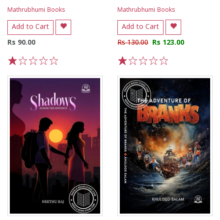
Mathrubhumi Books
Mathrubhumi Books
Add to Cart
Add to Cart
Rs 90.00
Rs 130.00
Rs 123.00
1
2
3
4
5
1
2
3
4
5