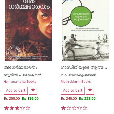
ഗാന്ധിജിയുടെ ആത്മകഥ കുട്ടികള്‍ക്ക്‌
അഃധർമ്മഭാരതം
സുനില്‍ പരമേശ്വരന്‍
കെ രാധാകൃഷ്ണന്‍
Hemamambika Books
Mathrubhumi Books
Add to Cart
Add to Cart
Rs 200.00
Rs 186.00
Rs 240.00
Rs 228.00
1
2
3
4
5
1
2
3
4
5