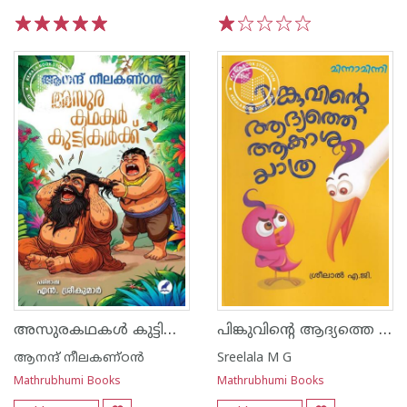
1
2
3
4
5
1
2
3
4
5
അസുരകഥകൾ കുട്ടികൾക്ക്
പിങ്കുവിന്റെ ആദ്യത്തെ ആകാശ യാത്ര
ആനന്ദ് നീലകണ്ഠൻ
Sreelala M G
Mathrubhumi Books
Mathrubhumi Books