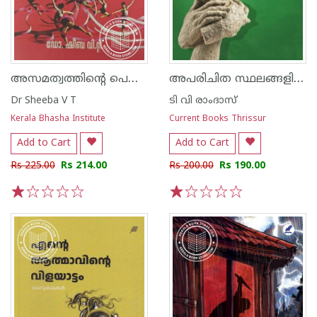
അസമത്വത്തിന്റെ പെണ്ണിടങ്ങൾ
അപരിചിത സ്ഥലങ്ങളിലെ കുറ്റവാളികൾ
Dr Sheeba V T
ടി വി രാംദാസ്
Kerala Bhasha Institute
Current Books Thrissur
Add to Cart
Add to Cart
Rs 225.00
Rs 214.00
Rs 200.00
Rs 190.00
1
2
3
4
5
1
2
3
4
5