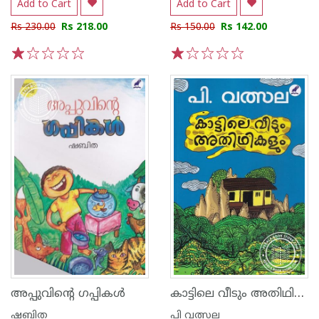
Add to Cart
Add to Cart
Rs 230.00
Rs 218.00
Rs 150.00
Rs 142.00
1
2
3
4
5
1
2
3
4
5
കാട്ടിലെ വീടും അതിഥികലും
അപ്പുവിൻ്റെ ഗപ്പികൾ
ഷബിത
പി വത്സല