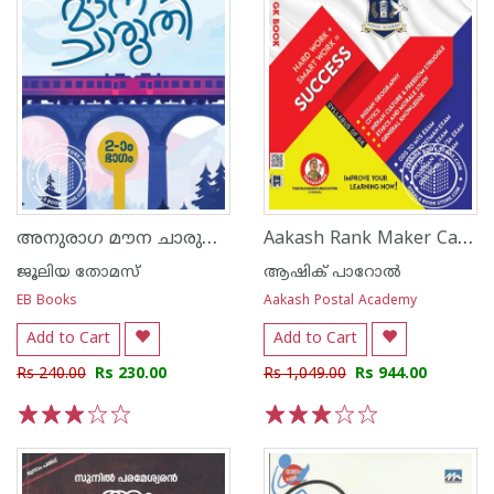
അനുരാഗ മൗന ചാരുതി - ഭാഗം 2
Aakash Rank Maker Capsule Series GK Book
ജൂലിയ തോമസ്
ആഷിക് പാറോൽ
EB Books
Aakash Postal Academy
Add to Cart
Add to Cart
Rs 240.00
Rs 230.00
Rs 1,049.00
Rs 944.00
1
2
3
4
5
1
2
3
4
5