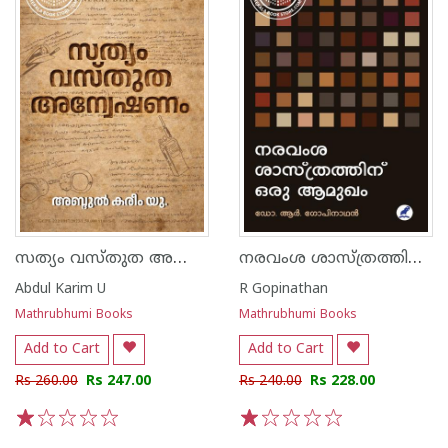
സത്യം വസ്തുത അന്വേഷണം
നരവംശ ശാസ്ത്രത്തിന്‌ ഒരു ആമുഖം
Abdul Karim U
R Gopinathan
Mathrubhumi Books
Mathrubhumi Books
Add to Cart
Add to Cart
Rs 260.00
Rs 247.00
Rs 240.00
Rs 228.00
1
2
3
4
5
1
2
3
4
5