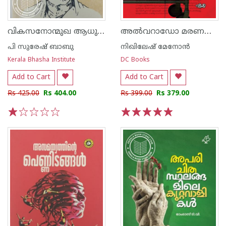
വികസനോന്മുഖ ആധുനികത കേരളത്തിൽ നാരായണഗുരുവും എസ്.എൻ.ഡി.പി യോഗവും സാമൂഹികപരിഷ്കാരങ്ങളും
അൽവറാഡോ മരണങ്ങൾ
പി സുരേഷ് ബാബു
നിഖിലേഷ് മേനോന്‍
Kerala Bhasha Institute
DC Books
Add to Cart
Add to Cart
Rs 425.00
Rs 404.00
Rs 399.00
Rs 379.00
1
2
3
4
5
1
2
3
4
5