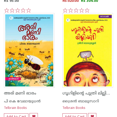
Rs 95.00
Rs 320.00
Rs 304.00
1
2
3
4
5
1
2
3
4
5
ഗൂഗിളിന്റെ പുത്രി ലില്ലിപ്പുട്ടി
അരി മണി ഭാരം
പി കെ വേലായുധൻ
ശ്രൈൻ ബാലുസാറി
Telbrain Books
Telbrain Books