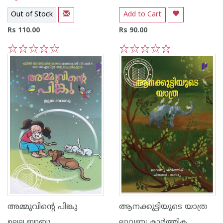
Out of Stock
Add to Cart
Rs 110.00
Rs 90.00
1
2
3
4
5
1
2
3
4
5
അമ്മുവിന്റെ പിങ്കു
ആനക്കുട്ടിയുടെ യാത്ര
ഉല്ലല ബാബു
ലാവണ്യ കാർത്തിക