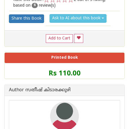
based on
review(s)
1
2
3
4
5
6
Ask to AI about this book
Share this Book
Add to Cart
Printed Book
Price
Rs 110.00
of
this
Book
Author സതീഷ് കിടാരക്കുഴി
is