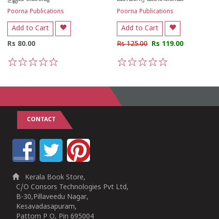
Poorna Publications
Poorna Publications
Add to Cart
Add to Cart
Rs 80.00
Rs 125.00
Rs 119.00
1
2
3
4
5
1
2
3
4
5
CONTACT
Kerala Book Store,
C/O Consors Technologies Pvt Ltd,
B-30,Pillaveedu Nagar,
Kesavadasapuram,
Pattom P O, Pin 695004