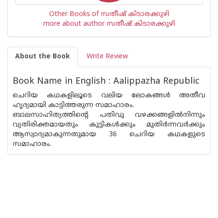
Other Books of സതീഷ് കിടാരക്കുഴി
more about author സതീഷ് കിടാരക്കുഴി
About the Book
Write Review
Book Name in English : Aalippazha Republic
ചെറിയ കഥകളിലൂടെ വലിയ ലോകങ്ങൾ അതീവ
ഹൃദ്യമായി കാട്ടിത്തരുന്ന സമാഹാരം.
ബാലസാഹിത്യത്തിന്റെ പതിവു വഴക്കങ്ങളിൽനിന്നും
വ്യതിരിക്തമായതും കുട്ടികൾക്കും മുതിർന്നവർക്കും
ആസ്വാദ്യമാകുന്നതുമായ 36 ചെറിയ കഥകളുടെ
സമാഹാരം.