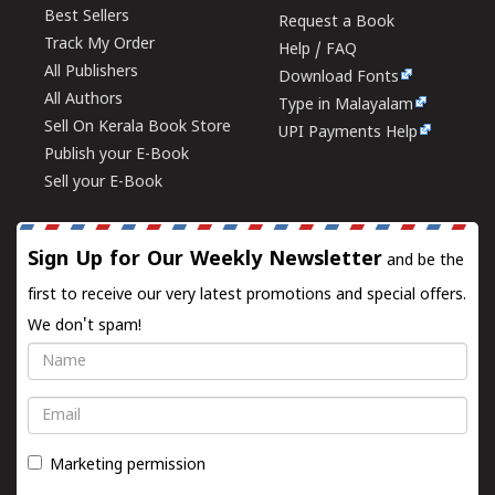
Best Sellers
Request a Book
Track My Order
Help / FAQ
All Publishers
Download Fonts
All Authors
Type in Malayalam
Sell On Kerala Book Store
UPI Payments Help
Publish your E-Book
Sell your E-Book
Sign Up for Our Weekly Newsletter
and be the
first to receive our very latest promotions and special offers.
We don't spam!
Name
Email
Marketing permission