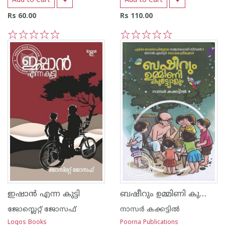
Add to Cart
Add to Cart
Rs 60.00
Rs 110.00
1
2
3
4
5
1
2
3
4
5
ബഷീറും ഉമ്മിണി കുട്ട്യോളും
ഇഷാൻ എന്ന കുട്ടി
ജോസ്ലെറ്റ് ജോസഫ്
നാസര്‍ കക്കട്ടില്‍
Logos Books
Poorna Publications