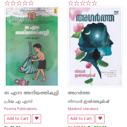
1
2
3
4
5
1
2
3
4
5
ത എന്ന അനിയത്തികുട്ടി
അഗർത്ത
പ്രിയ എ എസ്
നിസാർ ഇൽത്തുമിഷ്
Poorna Publications
Mankind Literature
Add to Cart
Add to Cart