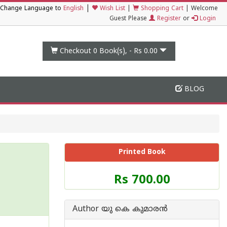
|
Change Language to
English
Wish List
|
Shopping Cart
|
Welcome
Guest Please
Register
or
Login
Checkout 0
Book(s), -
Rs 0.00
BLOG
Printed Book
Price
Rs 700.00
of
this
Book
Author യു കെ കുമാരന്‍
is