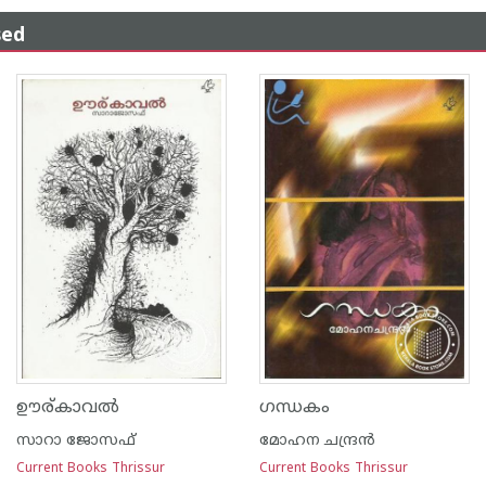
sed
ഊര്‌കാവല്‍
ഗന്ധകം
സാറാ ജോസഫ്
മോഹന ചന്ദ്രന്‍
Current Books Thrissur
Current Books Thrissur