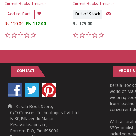
Current Books Thrissur
Current Books Thrissur
Add to Cart
Out of Stock
Rs 120.00
Rs 112.00
Rs 175.00
1
2
3
4
5
1
2
3
4
5
CONTACT
ABOUT U
Kerala Book S
world of Mala
we bring tog
from leading 
Kerala Book Store,
convenient de
C/O Consors Technologies Pvt Ltd,
B-30,Pillaveedu Nagar,
With a catalo
Kesavadasapuram,
350+ publish
Pattom P O, Pin 695004
including pa