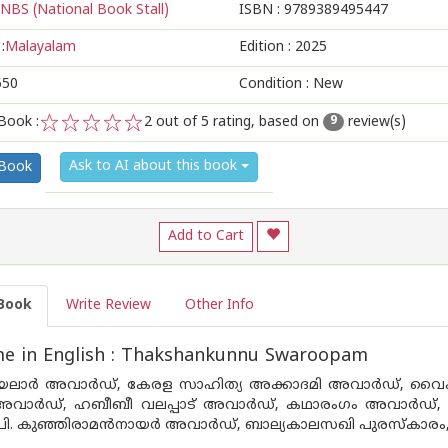
NBS (National Book Stall)
ISBN :
9789389495447
:
Malayalam
Edition :
2025
550
Condition : New
Book :
2
out of 5 rating, based on
review(s)
9
1
2
3
4
5
Ask to AI about this book
 Book
Add to Cart
Book
Write Review
Other Info
e in English : Thakshankunnu Swaroopam
ലാര്‍ അവാര്‍ഡ്, കേരള സാഹിത്യ അക്കാദമി അവാര്‍ഡ്, വൈക്ക
വാര്‍ഡ്, ഹബീബീ വലപ്പാട് അവാര്‍ഡ്, കഥാരംഗം അവാര്‍ഡ്, ഭാഷ
പി. കുഞ്ഞിരാമന്‍നായര്‍ അവാര്‍ഡ്, ബാല്യകാലസഖി പുരസ്കാരം, 