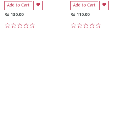
Add to Cart
Add to Cart
Rs 130.00
Rs 110.00
1
2
3
4
5
1
2
3
4
5