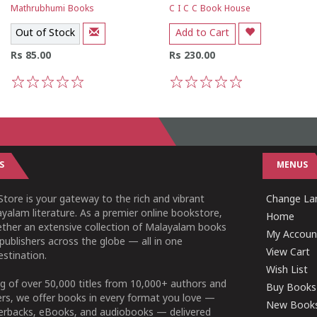
Mathrubhumi Books
C I C C Book House
Out of Stock
Add to Cart
Rs 85.00
Rs 230.00
1
2
3
4
5
1
2
3
4
5
S
MENUS
tore is your gateway to the rich and vibrant
Change Lan
yalam literature. As a premier online bookstore,
Home
ether an extensive collection of Malayalam books
My Accoun
publishers across the globe — all in one
View Cart
stination.
Wish List
g of over 50,000 titles from 10,000+ authors and
Buy Books
ers, we offer books in every format you love —
New Book
perbacks, eBooks, and audiobooks — delivered