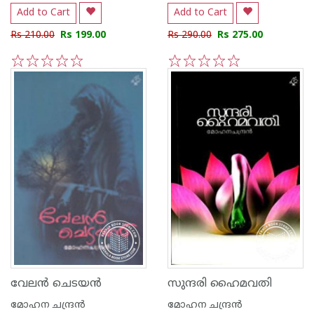
Add to Cart
Add to Cart
Rs 210.00
Rs 199.00
Rs 290.00
Rs 275.00
1
2
3
4
5
1
2
3
4
5
വേല‌ന്‍ ചെടയ‌ന്‍
സുന്ദരി ഹൈമവതി
മോഹന ചന്ദ്രന്‍
മോഹന ചന്ദ്രന്‍