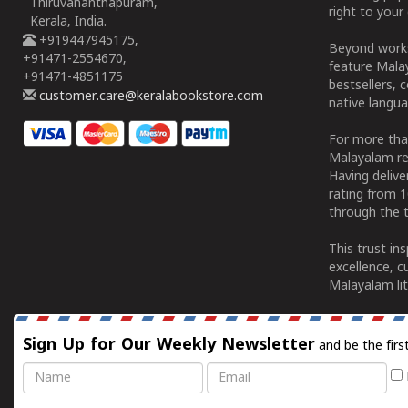
Thiruvananthapuram,
right to your 
Kerala, India.
+919447945175,
Beyond works
+91471-2554670,
feature Malay
+91471-4851175
bestsellers, 
customer.care@keralabookstore.com
native langua
For more tha
Malayalam re
Having deliv
rating from 
through the t
This trust in
excellence, c
Malayalam lit
Sign Up for Our Weekly Newsletter
and be the firs
Name
Email