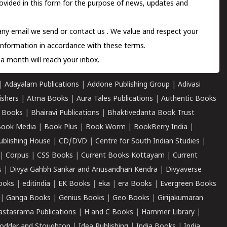
ovided in this form for the purpose of news, updates and
 any email we send or
contact us
. We value and respect your
information in accordance with these terms.
a month will reach your inbox.
|
Adayalam Publications
|
Addone Publishing Group
|
Adivasi
ishers
|
Atma Books
|
Aura Tales Publications
|
Authentic Books
 Books
|
Bhairavi Publications
|
Bhaktivedanta Book Trust
ook Media
|
Book Plus
|
Book Worm
|
BookBerry India
|
ublishing House
|
CD/DVD
|
Centre for South Indian Studies
|
|
Corpus
|
CSS Books
|
Current Books Kottayam
|
Current
s
|
Divya Gahbh Sankar and Anusandhan Kendra
|
Divyaverse
ooks
|
editindia
|
EK Books
|
eka
|
era Books
|
Evergreen Books
|
Ganga Books
|
Genius Books
|
Geo Books
|
Girijakumaran
astasrama Publications
|
H and C Books
|
Hammer Library
|
odder and Stoughton
|
Idea Publishing
|
India Books
|
India