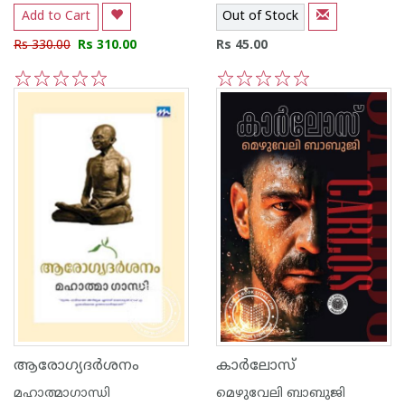
Add to Cart
Out of Stock
Rs 330.00
Rs 310.00
Rs 45.00
1
2
3
4
5
1
2
3
4
5
ആരോഗ്യദര്‍ശനം
കാര്‍ലോസ്
മഹാത്മാഗാന്ധി
മെഴുവേലി ബാബുജി