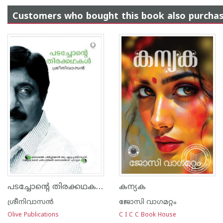
Customers who bought this book also purcha
പടച്ചോന്‍റെ തിരക്കഥകള്‍
കന്യക
ശ്രീനിവാസന്‍
ജോസി വാഗമറ്റം
Olive Publications
C I C C Book House