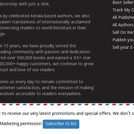
Best Seller
doorstep with just a click.
Track My O
 by celebrated Kerala-based authors, we also
All Publish
alam translations of internationally acclaimed
All Authors
connecting readers to world literature in their
Sell On Ke
ge.
Publish yo
n 15 years, we have proudly served the
Sell your 
ading community with passion and dedication.
ered over 500,000 books and earned a 4.5+ star
100,000+ happy customers, we continue to grow
rust and love of our readers.
spires us every day to remain committed to
ustomer satisfaction, and the mission of making
erature accessible to readers everywhere.
t to receive our very latest promotions and special offers. We don't 
Marketing permission
Subscribe to list