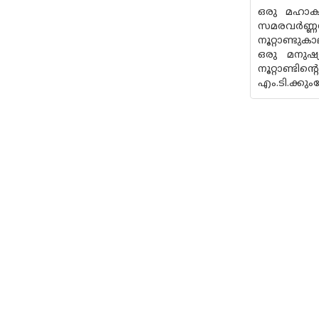
ഒരു മഹാകാ
സമരവര്‍ണ്
നൂറ്റാണ്ടു
ഒരു മനുഷ്യ
നൂറ്റാണ്ടി
എം.ടി.ക്കു