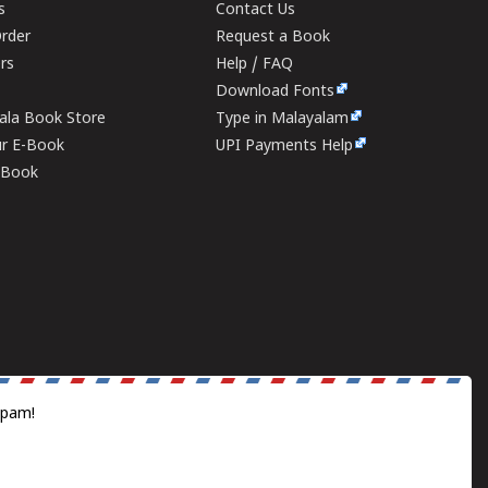
s
Contact Us
rder
Request a Book
ers
Help / FAQ
Download Fonts
rala Book Store
Type in Malayalam
ur E-Book
UPI Payments Help
E-Book
spam!