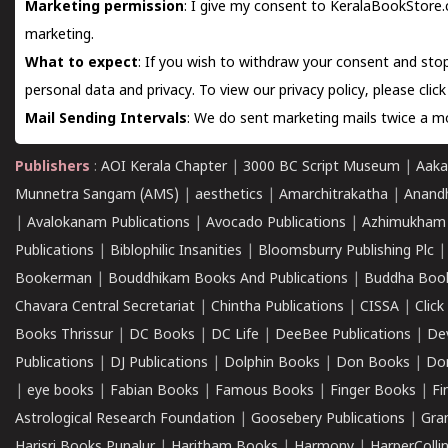
Marketing permission
: I give my consent to KeralaBookStore.
marketing.
What to expect
: If you wish to withdraw your consent and stop
personal data and privacy. To view our privacy policy, please
clic
Mail Sending Intervals
: We do sent marketing mails twice a mo
Publishers
:
AOI Kerala Chapter
|
3000 BC Script Museum
|
Aaka
Munnetra Sangam (AMS)
|
aesthetics
|
Amarchitrakatha
|
Anand
|
Avalokanam Publications
|
Avocado Publications
|
Azhimukham
Publications
|
Biblophilic Insanities
|
Bloomsburry Publishing Plc
Bookerman
|
Bouddhikam Books And Publications
|
Buddha Boo
Chavara Central Secretariat
|
Chintha Publications
|
CISSA
|
Clic
Books Thrissur
|
DC Books
|
DC Life
|
DeeBee Publications
|
De
Publications
|
DJ Publications
|
Dolphin Books
|
Don Books
|
Don
|
eye books
|
Fabian Books
|
Famous Books
|
Finger Books
|
Fi
Astrological Research Foundation
|
Goosebery Publications
|
Gra
Harisri Books,Punalur
|
Haritham Books
|
Harmony
|
HarperCollin