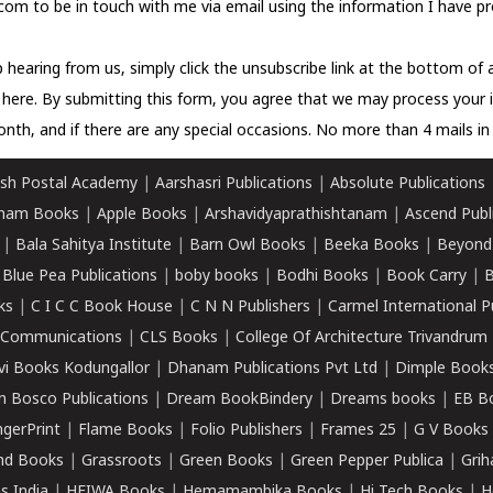
com to be in touch with me via email using the information I have pr
 hearing from us, simply click the unsubscribe link at the bottom of
k here.
By submitting this form, you agree that we may process your 
nth, and if there are any special occasions. No more than 4 mails in 
sh Postal Academy
|
Aarshasri Publications
|
Absolute Publications
ham Books
|
Apple Books
|
Arshavidyaprathishtanam
|
Ascend Publ
|
Bala Sahitya Institute
|
Barn Owl Books
|
Beeka Books
|
Beyond
|
Blue Pea Publications
|
boby books
|
Bodhi Books
|
Book Carry
|
B
ks
|
C I C C Book House
|
C N N Publishers
|
Carmel International P
k Communications
|
CLS Books
|
College Of Architecture Trivandrum
vi Books Kodungallor
|
Dhanam Publications Pvt Ltd
|
Dimple Book
 Bosco Publications
|
Dream BookBindery
|
Dreams books
|
EB B
ngerPrint
|
Flame Books
|
Folio Publishers
|
Frames 25
|
G V Books
nd Books
|
Grassroots
|
Green Books
|
Green Pepper Publica
|
Grih
s India
|
HEIWA Books
|
Hemamambika Books
|
Hi Tech Books
|
H