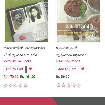
മൊയ്തീന്‍ കാഞ്ചനമാല -ഒരപൂര്‍വ പ്രണയജീവിതം
കേക്കുകള്‍
പി ടി മുഹമ്മദ് സാദിഖ്‌
റുക്സാന ജുറൈദ്
Mathrubhumi Books
Olive Publications
Add to Cart
Add to Cart
Rs 170.00
Rs 161.00
Rs 50.00
1
2
3
4
5
1
2
3
4
5