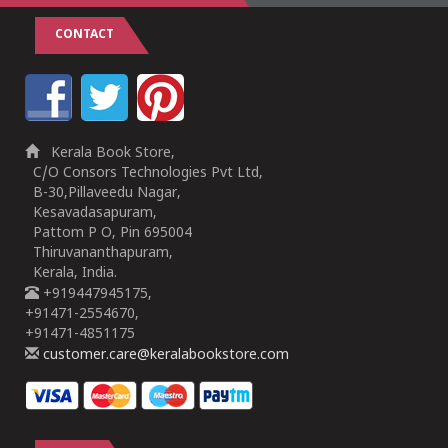
CONTACT
Kerala Book Store,
C/O Consors Technologies Pvt Ltd,
B-30,Pillaveedu Nagar,
Kesavadasapuram,
Pattom P O, Pin 695004
Thiruvananthapuram,
Kerala, India.
+919447945175,
+91471-2554670,
+91471-4851175
customer.care@keralabookstore.com