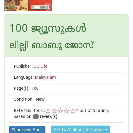
100 ജ്യൂസുകള്‍
ലില്ലി ബാബു ജോസ്
Publisher :
DC Life
Language :
Malayalam
Page(s) :
100
Condition : New
Rate this Book :
4
out of 5 rating,
based on
review(s)
1
2
3
4
5
1
Ask to AI about this book
Share this Book