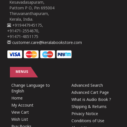
Kesavadasapuram,
Pattom P O, Pin 695004
Thiruvananthapuram,
Kerala, India.
+919447945175,
+91471-2554670,
+91471-4851175
customer.care@keralabookstore.com
MENUS
Change Language to
Advanced Search
English
Advanced Cart Page
Home
What is Audio Book ?
My Account
Shipping & Returns
View Cart
Privacy Notice
Wish List
Conditions of Use
Buy Books