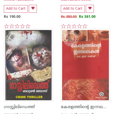
Chintha Publications
Mathrubhumi Books
Add to Cart
Add to Cart
Rs 190.00
Rs 380.00
Rs 361.00
1
2
3
4
5
1
2
3
4
5
കേരളത്തിന്റെ ഇന്നലകള്‍
ഗാസ്റ്റിലിഡെത്ത്