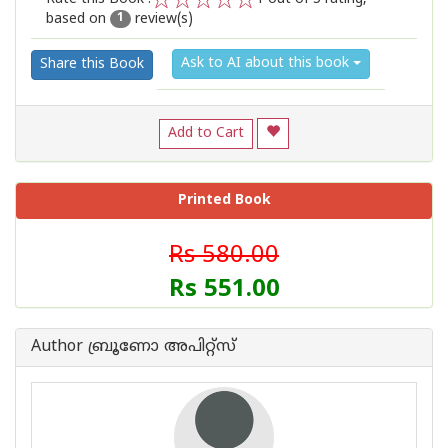
based on
review(s)
1
2
3
4
5
1
Ask to AI about this book
Share this Book
Add to Cart
Printed Book
Rs 580.00
Rs 551.00
Author ബ്രൂണോ അപിറ്റ്സ്