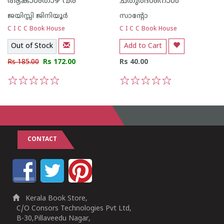
ആകാശതാഴ് വര
ചതുര്‍ദശിനാള്‍
ജയിസ്സി ജിനിയൂര്‍
സാന്റോ
C I C C Book House
C I C C Book House
Out of Stock
Add to Cart
Rs 185.00
Rs 172.00
Rs 40.00
1
2
3
4
5
1
2
3
4
5
CONTACT
Kerala Book Store,
C/O Consors Technologies Pvt Ltd,
B-30,Pillaveedu Nagar,