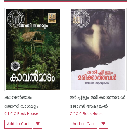
കാവല്‍മാടം
മരിച്ചിട്ടും മരിക്കാത്തവള്‍
ജോസി വാഗമറ്റം
ജോണ്‍‌ ആലുങ്കല്‍‌
C I C C Book House
C I C C Book House
Add to Cart
Add to Cart