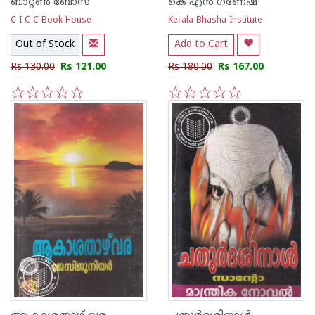
ബാറ്റണ്‍ ബോസ്
കെ എന്‍ ഗണേഷ്
C I C C Book House
Kerala Bhasha Institute
Out of Stock
Add to Cart
Rs 130.00
Rs 121.00
Rs 180.00
Rs 167.00
1
2
3
4
5
1
2
3
4
5