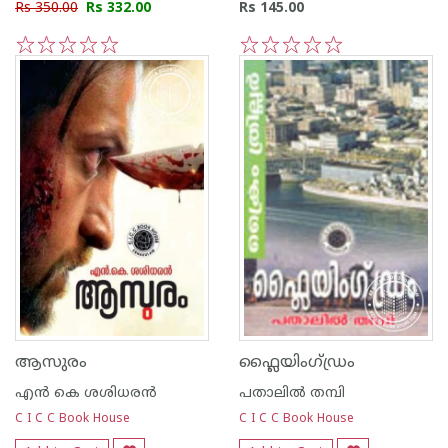
Rs 350.00
Rs 332.00
Rs 145.00
1
2
3
4
5
1
2
3
4
5
ആസുരം
ഫ്ലൈയിംഗ്‌ഡ്രം
എന്‍ കെ ശശിധരന്‍
പതാലില്‍ തമ്പി
C I C C Book House
C I C C Book House