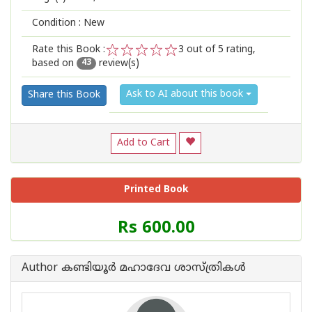
Condition : New
Rate this Book :
3
out of 5 rating,
based on
review(s)
1
2
3
4
5
43
Ask to AI about this book
Share this Book
Add to Cart
Printed Book
Price
Rs 600.00
of
this
Book
Author കണ്ടിയൂർ മഹാദേവ ശാസ്ത്രികള്‍
is