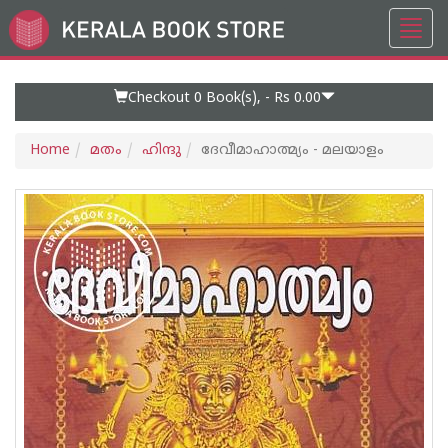
Toggl
Go
navig
to
Home
Page
Checkout 0
Book(s), -
Rs 0.00
Home
മതം
ഹിന്ദു
ദേവീമാഹാത്മ്യം - മലയാളം