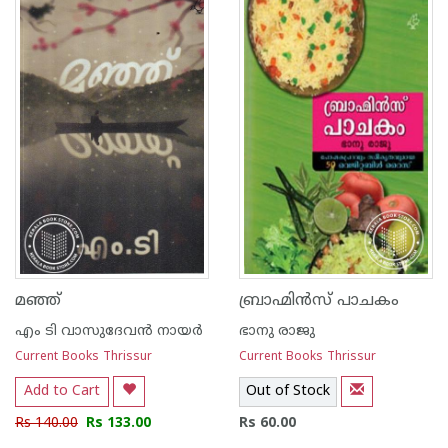
1
2
3
4
5
1
2
3
4
5
മഞ്ഞ്
ബ്രാഹ്മിന്‍സ് പാചകം
എം ടി വാസുദേവന്‍ നായര്‍
ഭാനു രാജു
Current Books Thrissur
Current Books Thrissur
Add to Cart
Out of Stock
Rs 140.00
Rs 133.00
Rs 60.00