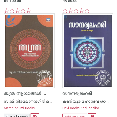
Rs 100.00
Rs 80.00
1
2
3
4
5
1
2
3
4
5
തന്ത്ര ആഗമങ്ങള്‍ ജ്ഞാനാര്‍ഥങ്ങള്‍
സൗന്ദര്യലഹരി
സ്വാമി നിര്‍മലാനന്ദഗിരി മഹരാജ്‌
കണ്ടിയൂർ മഹാദേവ ശാസ്ത്രികള്‍
Mathrubhumi Books
Devi Books Kodungallor