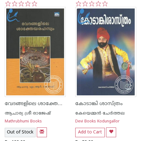
1
2
3
4
5
1
2
3
4
5
വേദങ്ങളിലെ ശാക്തേയരഹസ്യം
കോടാങ്കി ശാസ്ത്രം
ആചാര്യ ശ്രീ രാജേഷ്‌
കേയെമ്മന്‍ ചേര്‍ത്തല
Mathrubhumi Books
Devi Books Kodungallor
Out of Stock
Add to Cart