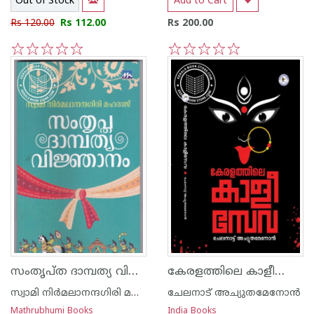
Out of Stock
Add to Cart
Rs 120.00
Rs 112.00
Rs 200.00
1
2
3
4
5
1
2
3
4
5
സംതൃപ്ത ദാമ്പത്യ വിജ്ഞാനം
കേരളത്തിലെ കാളീസേവ
സ്വാമി നിര്‍മലാനന്ദഗിരി മഹരാജ്‌
ചേലനാട് അച്യുതമേനോന്‍
Mathrubhumi Books
India Books