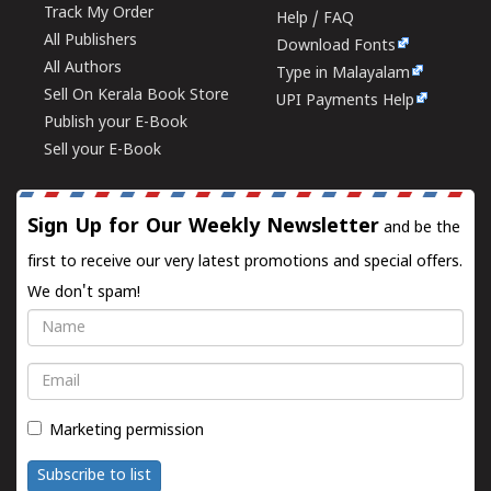
Track My Order
Help / FAQ
All Publishers
Download Fonts
All Authors
Type in Malayalam
Sell On Kerala Book Store
UPI Payments Help
Publish your E-Book
Sell your E-Book
Sign Up for Our Weekly Newsletter
and be the
first to receive our very latest promotions and special offers.
We don't spam!
Name
Email
Marketing permission
Subscribe to list