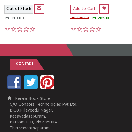
Out of Stock
Add to Cart
Rs 110.00
Rs 300.00
Rs 285.00
1
2
3
4
5
1
2
3
4
5
CONTACT
Kerala Book Store,
C/O Consors Technologies Pvt Ltd,
B-30,Pillaveedu Nagar,
Kesavadasapuram,
Pattom P O, Pin 695004
Thiruvananthapuram,