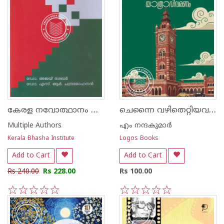
കേരള നവോത്ഥാനം പുതു വായനകള്‍
ചെന്നൈ വഴിതെറ്റിയവരുടെ യാത്രവിവരണം
Multiple Authors
എം നന്ദകുമാര്‍
Kerala Bhasha Institute
Logos Books
Add to Cart
Add to Cart
Rs 240.00
Rs 228.00
Rs 100.00
1
2
3
4
5
1
2
3
4
5