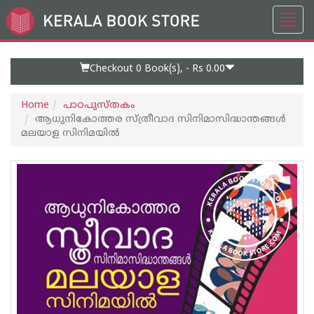
Toggl
Go
navig
to
Home
Page
Checkout 0
Book(s), -
Rs 0.00
Home
പാഠപുസ്തകം
ആധുനികോത്തര സ്ത്രീവാദ സിനിമാസിദ്ധാന്തങ്ങൾ
മലയാള സിനിമയിൽ