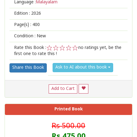
Language :
Malayalam
Edition :
2026
Page(s) :
400
Condition : New
Rate this Book :
no ratings yet, be the
first one to rate this !
1
2
3
4
5
Ask to AI about this book
Share this Book
Add to Cart
Printed Book
Rs 500.00
Rs 475.00