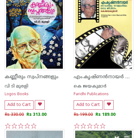
എം.കൃഷ്ണൻനായർ കറുപ്പിലും വെളുപ്പിലും ഒരു ജീവിതം
കണ്ണീരും സ്വപ്നങ്ങളും
വി ടി മുരളി
കെ ജയകുമാര്‍
Logos Books
Paridhi Publications
Add to Cart
Add to Cart
Rs 330.00
Rs 313.00
Rs 199.00
Rs 189.00
1
2
3
4
5
1
2
3
4
5