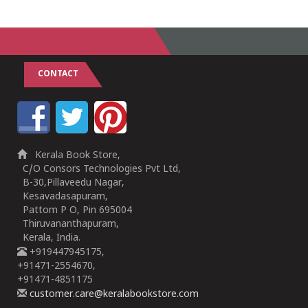
1
2
3
4
5
1
2
3
4
5
CONTACT
Kerala Book Store,
C/O Consors Technologies Pvt Ltd,
B-30,Pillaveedu Nagar,
Kesavadasapuram,
Pattom P O, Pin 695004
Thiruvananthapuram,
Kerala, India.
+919447945175,
+91471-2554670,
+91471-4851175
customer.care@keralabookstore.com