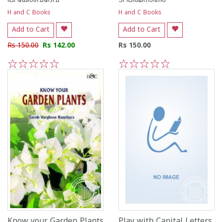
പി കേശവദേവ്‌
ടി പത്മനാഭന്‍
H and C Books
H and C Books
Add to Cart
Add to Cart
Rs 150.00
Rs 142.00
Rs 150.00
1
2
3
4
5
1
2
3
4
5
Know your Garden Plants
Play with Capital Letters