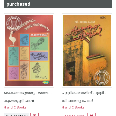
purchased
കൈയെഴുത്തും തലേലെഴുത്തും
പള്ളിക്കെന്തിന്‌ പള്ളിക്കൂടം
കുഞ്ഞുണ്ണി മാഷ്‌
ഡി ബാബു പോള്‍
H and C Books
H and C Books