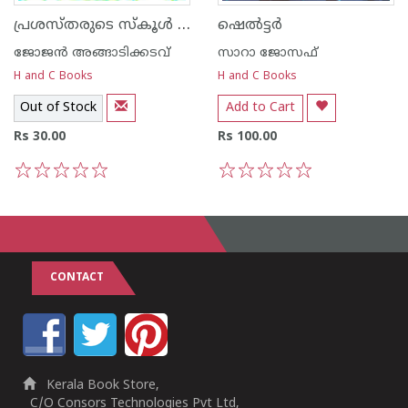
പ്രശസ്തരുടെ സ്കൂള്‍ കഥകള്‍
ഷെല്‍ട്ടര്‍
ജോജന്‍ അങ്ങാടിക്കടവ്
സാറാ ജോസഫ്
H and C Books
H and C Books
Out of Stock
Add to Cart
Rs 30.00
Rs 100.00
1
2
3
4
5
1
2
3
4
5
CONTACT
Kerala Book Store,
C/O Consors Technologies Pvt Ltd,