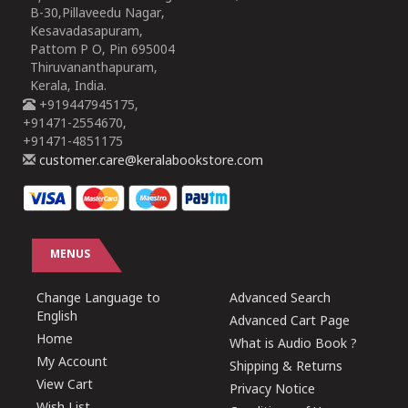
B-30,Pillaveedu Nagar,
Kesavadasapuram,
Pattom P O, Pin 695004
Thiruvananthapuram,
Kerala, India.
+919447945175,
+91471-2554670,
+91471-4851175
customer.care@keralabookstore.com
MENUS
Change Language to
Advanced Search
English
Advanced Cart Page
Home
What is Audio Book ?
My Account
Shipping & Returns
View Cart
Privacy Notice