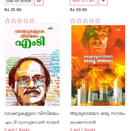
Out of Stock
Add to Cart
Rs 25.00
Rs 50.00
1
2
3
4
5
1
2
3
4
5
വാക്കുകളുടെ വിസ്മയം
ആരുടെയോ ഒരു നഗരം
എം ടി വാസുദേവന്‍ നായര്‍
കാക്കനാടന്‍
H and C Books
H and C Books