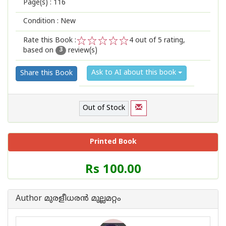
Page(s) :
116
Condition : New
Rate this Book :
4
out of 5 rating,
based on
review(s)
1
2
3
4
5
3
Ask to AI about this book
Share this Book
Out of Stock
Printed Book
Price
Rs 100.00
of
this
Book
Author മുരളീധരന്‍ മുല്ലമറ്റം
is