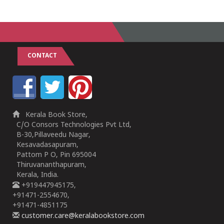
CONTACT
Kerala Book Store,
C/O Consors Technologies Pvt Ltd,
B-30,Pillaveedu Nagar,
Kesavadasapuram,
Pattom P O, Pin 695004
Thiruvananthapuram,
Kerala, India.
+919447945175,
+91471-2554670,
+91471-4851175
customer.care@keralabookstore.com