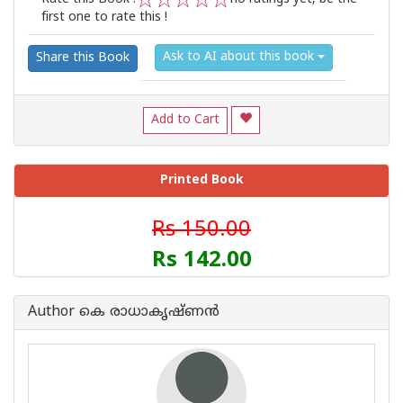
first one to rate this !
1
2
3
4
5
Ask to AI about this book
Share this Book
Add to Cart
Printed Book
Rs 150.00
Rs 142.00
Author കെ രാധാകൃഷ്ണന്‍