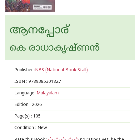
ആനപ്പോര്
കെ രാധാകൃഷ്ണന്‍
Publisher :
NBS (National Book Stall)
ISBN :
9789385301827
Language :
Malayalam
Edition :
2026
Page(s) :
105
Condition : New
Rate this Book :
no ratings yet, be the