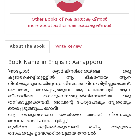
Other Books of കെ രാധാകൃഷ്ണന്‍
more about author കെ രാധാകൃഷ്ണന്‍
About the Book
Write Review
Book Name in English : Aanapporu
’അപ്പോൾ ശ്യാമിലീനദിക്കരയിലെ ഒരു
കൂടാരക്കെട്ടിനുള്ളിൽ ആ ഭീകരനായ ആന
നിൽക്കുന്നുണ്ടായിരുന്നു. നിരന്തരം ചിന്നംവിളിച്ചുകൊണ്ട്,
ആരെയും ഭയപ്പെടുത്തുന്ന ആ കൊലയാളി ആന.
ബീഹാറിലെ കൊടുംവനങ്ങളിൽനിന്നെത്തിയ ഒരു
തനികാട്ടുകൊമ്പൻ. അവൻ്റെ പേരുപോലും ആരെയും
ഭയപ്പെടുത്തും.... ഗോറി!
ആ പെരുമ്പറനാദം കേൾക്കേ അവൻ പിന്നെയും
ഭയാനകമായി ചിന്നംവിളിച്ചു!
മുതിർന്ന കുട്ടികൾക്കുവേണ്ടി രചിച്ച ആദ്യന്തം
രസകരവും ഉദ്വേഗഭരിതവുമായ നോവൽ.