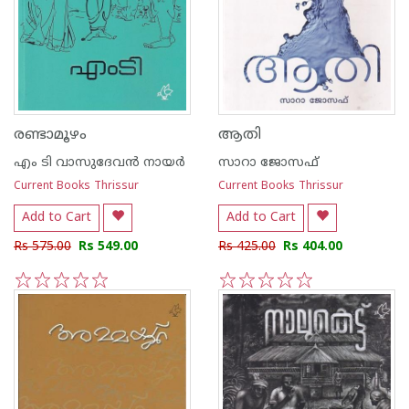
രണ്ടാമൂഴം
ആതി
എം ടി വാസുദേവന്‍ നായര്‍
സാറാ ജോസഫ്
Current Books Thrissur
Current Books Thrissur
Add to Cart
Add to Cart
Rs 575.00
Rs 549.00
Rs 425.00
Rs 404.00
1
2
3
4
5
1
2
3
4
5