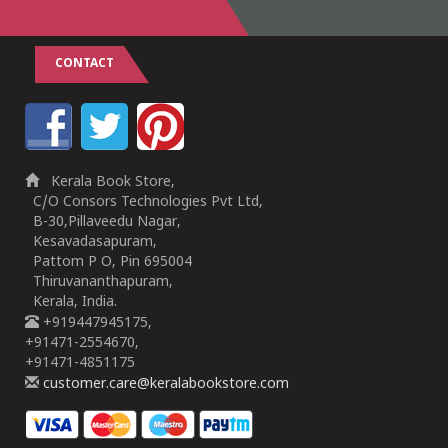
CONTACT
Kerala Book Store,
C/O Consors Technologies Pvt Ltd,
B-30,Pillaveedu Nagar,
Kesavadasapuram,
Pattom P O, Pin 695004
Thiruvananthapuram,
Kerala, India.
+919447945175,
+91471-2554670,
+91471-4851175
customer.care@keralabookstore.com