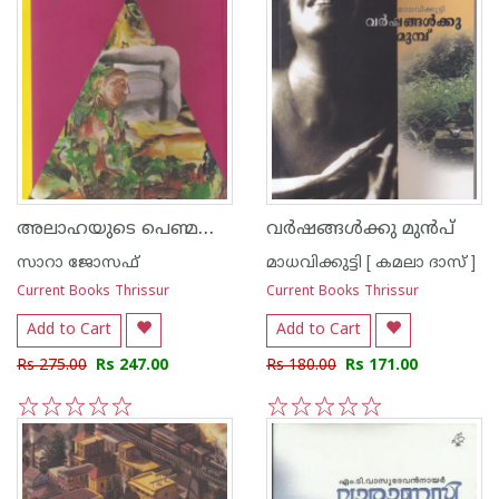
അലാഹയുടെ പെണ്മക്കള്‍
വര്‍ഷങ്ങള്‍ക്കു മുന്‍‌പ്
സാറാ ജോസഫ്
മാധവിക്കുട്ടി [ കമലാ ദാസ് ]
Current Books Thrissur
Current Books Thrissur
Add to Cart
Add to Cart
Rs 275.00
Rs 247.00
Rs 180.00
Rs 171.00
1
2
3
4
5
1
2
3
4
5