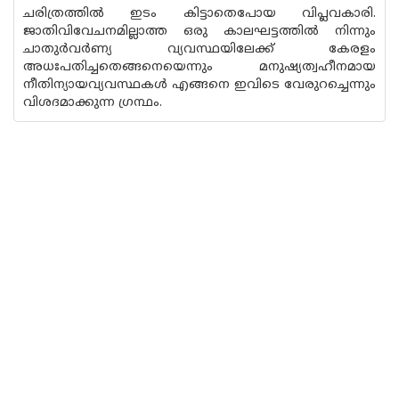
ചരിത്രത്തിൽ ഇടം കിട്ടാതെപോയ വിപ്ലവകാരി.
ജാതിവിവേചനമില്ലാത്ത ഒരു കാലഘട്ടത്തിൽ നിന്നും
ചാതുർവർണ്യ വ്യവസ്ഥയിലേക്ക് കേരളം
അധഃപതിച്ചതെങ്ങനെയെന്നും മനുഷ്യത്വഹീനമായ
നീതിന്യായവ്യവസ്ഥകൾ എങ്ങനെ ഇവിടെ വേരുറച്ചെന്നും
വിശദമാക്കുന്ന ഗ്രന്ഥം.