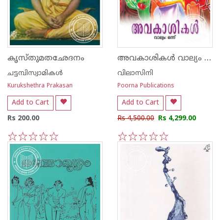
അവകാശികള്‍ വാല്യം I, II, III and IV
കൃസ്തുമതഛേദനം
ചട്ടമ്പിസ്വാമികള്‍
വിലാസിനി
Kurukshethra Prakasan
Poorna Publications
Add to Cart
Add to Cart
Rs 200.00
Rs 4,500.00
Rs 4,299.00
1
2
3
4
5
1
2
3
4
5