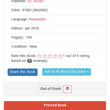
Publisher :
DC Books
ISBN :
9788124020982
Language :
Malayalam
Edition :
Jan 2018
Page(s) :
100
Condition : New
Rate this Book :
1
out of 5 rating,
based on
review(s)
1
2
3
4
5
1
Ask to AI about this book
Share this Book
Out of Stock
Printed Book