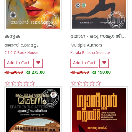
യോഗ - ഒരു സമഗ്ര ജീവിതശൈലി
കന്യക
ജോസി വാഗമറ്റം
Multiple Authors
C I C C Book House
Kerala Bhasha Institute
Add to Cart
Add to Cart
Rs 290.00
Rs 275.00
Rs 200.00
Rs 190.00
1
2
3
4
5
1
2
3
4
5