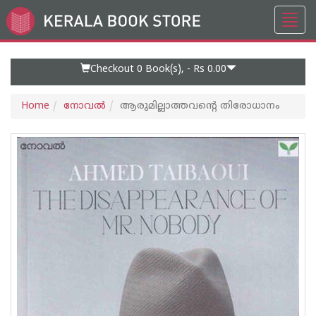
Toggl
Go
navig
to
Home
Page
Checkout 0
Book(s), -
Rs 0.00
Home
നോവല്‍
ആരുമില്ലാത്തവന്റെ തിരോധാനം