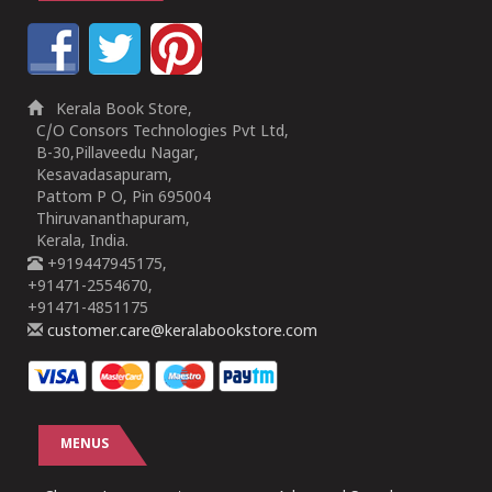
Kerala Book Store,
C/O Consors Technologies Pvt Ltd,
B-30,Pillaveedu Nagar,
Kesavadasapuram,
Pattom P O, Pin 695004
Thiruvananthapuram,
Kerala, India.
+919447945175,
+91471-2554670,
+91471-4851175
customer.care@keralabookstore.com
MENUS