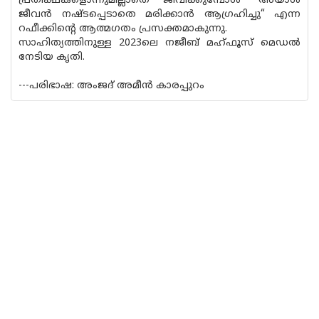
പ്രതീക്ഷകളൊന്നുമില്ലാതെ ജീവിക്കുമ്പോൾ “അയാൾ
ജീവൻ നഷ്‌ടപ്പെടാതെ മരിക്കാൻ ആഗ്രഹിച്ചു“ എന്ന
റഫീക്കിൻ്റെ ആത്മഗതം പ്രസക്തമാകുന്നു.
സാഹിത്യത്തിനുള്ള 2023ലെ നജീബ് മഹ്‌ഫൂസ് മെഡൽ
നേടിയ കൃതി.
---പരിഭാഷ: അംജദ് അമീൻ കാരപ്പുറം