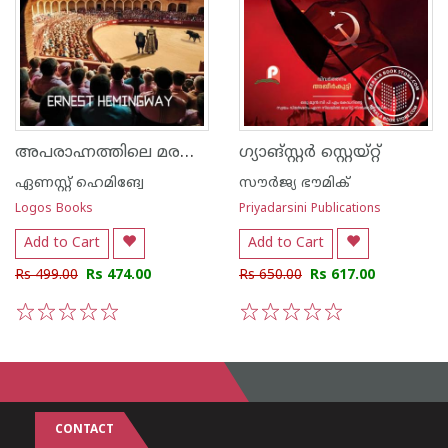
അപരാഹ്നത്തിലെ മരണം
ഗ്യാങ്‌സ്റ്റർ സ്റ്റെയ്റ്റ്
ഏണസ്റ്റ് ഹെമിങ്വേ
സൗർജ്യ ഭൗമിക്
Logos Books
Priyadarsini Publications
Add to Cart
Add to Cart
Rs 499.00
Rs 474.00
Rs 650.00
Rs 617.00
1
2
3
4
5
1
2
3
4
5
CONTACT