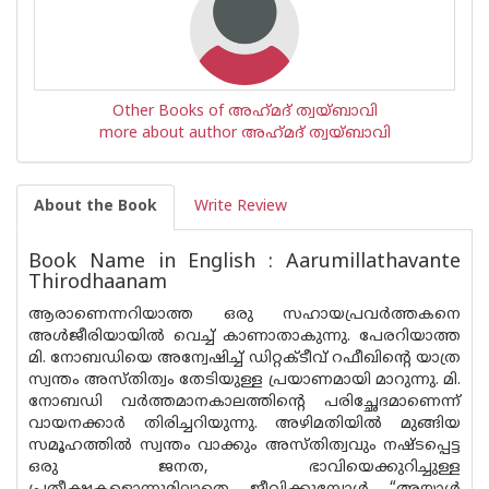
Other Books of അഹ്‌മദ് ത്വയ്ബാവി
more about author അഹ്‌മദ് ത്വയ്ബാവി
About the Book
Write Review
Book Name in English : Aarumillathavante
Thirodhaanam
ആരാണെന്നറിയാത്ത ഒരു സഹായപ്രവർത്തകനെ
അൾജീരിയായിൽ വെച്ച് കാണാതാകുന്നു. പേരറിയാത്ത
മി. നോബഡിയെ അന്വേഷിച്ച് ഡിറ്റക്‌ടീവ് റഫീഖിൻ്റെ യാത്ര
സ്വന്തം അസ്തിത്വം തേടിയുള്ള പ്രയാണമായി മാറുന്നു. മി.
നോബഡി വർത്തമാനകാലത്തിൻ്റെ പരിച്ഛേദമാണെന്ന്
വായനക്കാർ തിരിച്ചറിയുന്നു. അഴിമതിയിൽ മുങ്ങിയ
സമൂഹത്തിൽ സ്വന്തം വാക്കും അസ്‌തിത്വവും നഷ്ടപ്പെട്ട
ഒരു ജനത, ഭാവിയെക്കുറിച്ചുള്ള