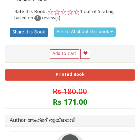
Condition : New
Rate this Book :
1
out of 5 rating,
based on
review(s)
1
2
3
4
5
1
Ask to AI about this book
Share this Book
Add to Cart
Printed Book
Rs 180.00
Rs 171.00
Author അഹ്‌മദ് ത്വയ്ബാവി