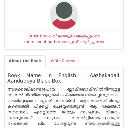
Other Books of മാത്യൂസ് ആര്‍പ്പൂക്കര
more about author മാത്യൂസ് ആര്‍പ്പൂക്കര
About the Book
Write Review
Book Name in English : Aazhakadalil
Aandupoya Black Box
ആഴക്കടലിലാണ്ടുപോയ ബ്ലാക്‌ബോക്സിൽനിന്നുള്ള
സിഗ്നൽ നിശ്ചിതനാളുകൾ കഴിഞ്ഞാൽ നിലച്ചെന്നുവരാം.
അതിനുമുമ്പേ ബ്ലാക് ബോക്‌സ് ആഴക്കടലിൽനിന്നും
കണ്ടെത്തി പിക്കപ്പ് ചെയ്യേണ്ടതുണ്ട്. ആ ശ്രമങ്ങൾ
സധൈര്യം ഏറ്റെടുത്ത ജിമ്മും സംഘവും വിജയം
കാണുമോ...? സംഭ്രമം മിന്നൽപ്പിണരുകളാകുന്ന
രംഗങ്ങൾ!.. ജിം വാൾട്ടറുടെ നേതൃത്വത്തിലുള്ള