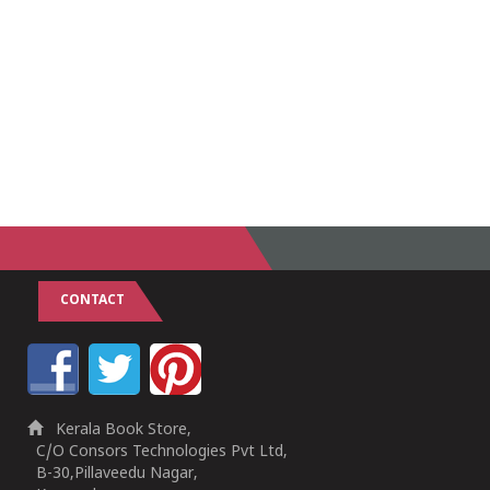
CONTACT
Kerala Book Store,
C/O Consors Technologies Pvt Ltd,
B-30,Pillaveedu Nagar,