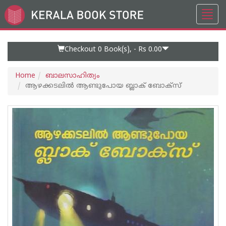
Toggl
Go
navig
to
Home
Page
Checkout 0
Book(s), -
Rs 0.00
Home
ബാലസാഹിത്യം
ആഴക്കടലിൽ ആണ്ടുപോയ ബ്ലാക് ബോക്സ‌്