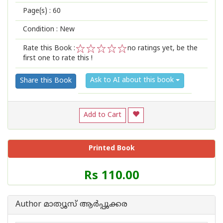
Page(s) :
60
Condition : New
Rate this Book :
no ratings yet, be the
first one to rate this !
1
2
3
4
5
Ask to AI about this book
Share this Book
Add to Cart
Printed Book
Price
Rs 110.00
of
this
Book
Author മാത്യൂസ് ആര്‍പ്പൂക്കര
is