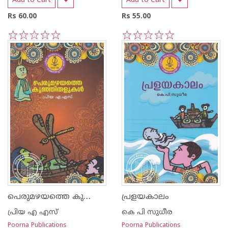
Add to Cart
Add to Cart
Rs 60.00
Rs 55.00
1
2
3
4
5
1
2
3
4
5
പെരുമഴയത്തെ കുഞ്ഞിതളുകള്‍
പ്രളയകാലം
പ്രിയ എ എസ്
കെ പി സുധീര
Poorna Publications
Poorna Publications