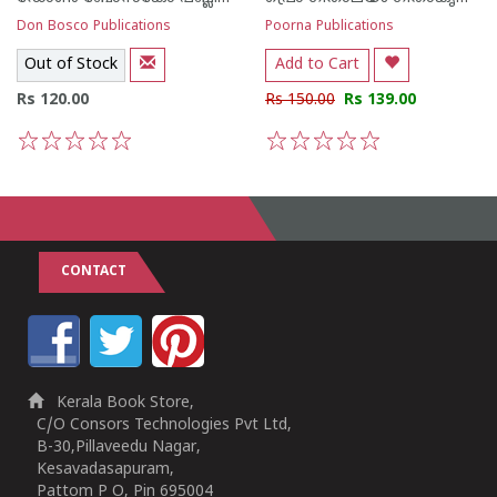
Don Bosco Publications
Poorna Publications
Out of Stock
Add to Cart
Rs 120.00
Rs 150.00
Rs 139.00
1
2
3
4
5
1
2
3
4
5
CONTACT
Kerala Book Store,
C/O Consors Technologies Pvt Ltd,
B-30,Pillaveedu Nagar,
Kesavadasapuram,
Pattom P O, Pin 695004