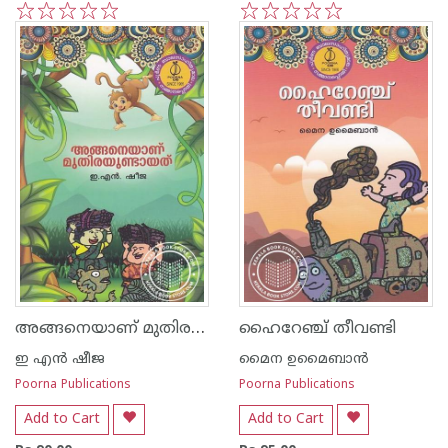
1
2
3
4
5
1
2
3
4
5
അങ്ങനെയാണ് മുതിരയുണ്ടായത്
ഹൈറേഞ്ച് തീവണ്ടി
ഇ എന്‍ ഷീജ
മൈന ഉമൈബാന്‍
Poorna Publications
Poorna Publications
Add to Cart
Add to Cart