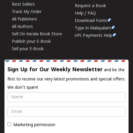
Best Sellers
Request a Book
Track My Order
Help / FAQ
All Publishers
Download Fonts
All Authors
Type in Malayalam
Sell On Kerala Book Store
UPI Payments Help
Publish your E-Book
Sell your E-Book
Sign Up for Our Weekly Newsletter
and be the
first to receive our very latest promotions and special offers.
We don't spam!
Name
Email
Marketing permission