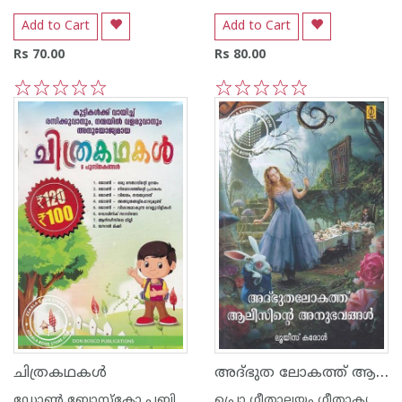
Add to Cart
Add to Cart
Rs 70.00
Rs 80.00
1
2
3
4
5
1
2
3
4
5
അദ്ഭുത ലോകത്ത് ആലീസിന്റെ അനുഭവങ്ങള്‍
ചിത്രകഥകള്‍
ഡോണ്‍ ബോസ്കോ പബ്ലിക്കേഷന്‍സ്
പ്രൊ ഗീതാലയം ഗീതാകൃഷ്ണ‌ന്‍