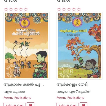
Rs 90.00
Rs 95.00
1
2
3
4
5
1
2
3
4
5
ആകാശം കടല്‍ പട്ടങ്ങള്‍
ആര്‍ക്കൂട്ടം തേടി
ആര്‍ തുഷാര
തനൂജ എസ് ഭട്ടതിരി
Poorna Publications
Poorna Publications