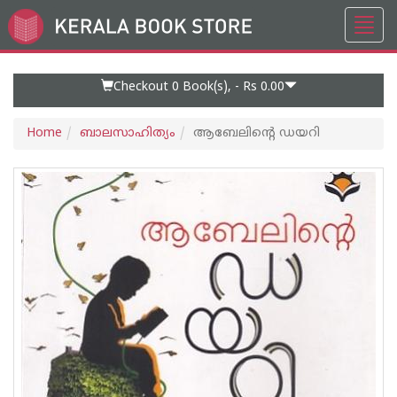
Toggl
Go
navig
to
Home
Page
Checkout 0
Book(s), -
Rs 0.00
Home
ബാലസാഹിത്യം
ആബേലിന്റെ ഡയറി