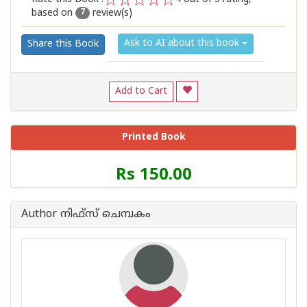
based on
review(s)
1
2
3
4
5
7
Ask to AI about this book
Share this Book
Add to Cart
Printed Book
Price
Rs 150.00
of
this
Book
Author നിഫ്സ് ചെമ്പകം
is