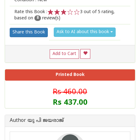
Condition : New
Rate this Book :
3
out of 5 rating,
based on
review(s)
1
2
3
4
5
8
Ask to AI about this book
Share this Book
Add to Cart
Printed Book
Rs 460.00
Rs 437.00
Author യു പി ജയരാജ്