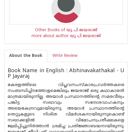
Other Books of യു പി ജയരാജ്
more about author യു പി ജയരാജ്
About the Book
Write Review
Book Name in English : Abhinavakathakal - U
P Jayaraj
കേരളത്തിലെ വിപ്ലവസംസ്‌കാരപ്രവർത്തകരെ
സംബന്ധിച്ചിടത്തോളമെങ്കിലും ജയരാജ് ഒരു കഥാകാരൻ
മാത്രമായിരുന്നില്ല. അയാൾ പ്രസ്ഥാനത്തിന്റെ സമരവീര്യം
പങ്കിട്ട സഖാവും സന്ദേശവാഹകനും
അഭയകേന്ദ്രവുമായിരുന്നു. അയാൾ പ്രസ്ഥാനത്തിന്റെ
തെറ്റുകളുടെ നിശിത വിമർശകനായിരുന്നുകൊണ്ട്
സഖാക്കളിൽ വിമോചനപ്രതീക്ഷകളെ
ജ്വലിപ്പിച്ചുനിർത്താൻ ശ്രമിച്ച പ്രതിജ്ഞാബദ്ധനായിരുന്നു.