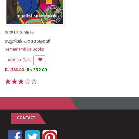
അനന്തഭദ്രം
സുനില്‍ പരമേശ്വരന്‍
Hemamambika Books
Add to Cart
Rs 350.00
Rs 332.00
1
2
3
4
5
CONTACT