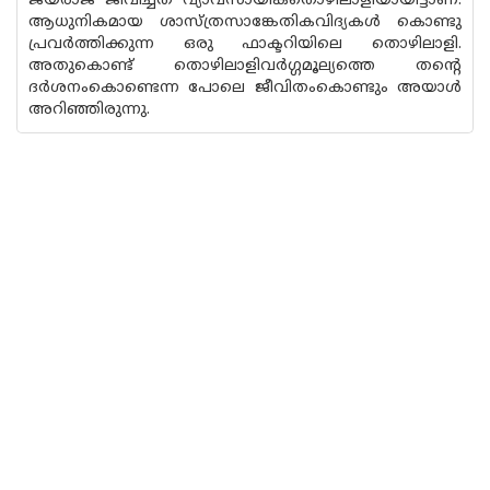
ജയരാജ് ജീവിച്ചത് വ്യാവസായികതൊഴിലാളിയായിട്ടാണ്.
ആധുനികമായ ശാസ്ത്രസാങ്കേതികവിദ്യകൾ കൊണ്ടു
പ്രവർത്തിക്കുന്ന ഒരു ഫാക്ടറിയിലെ തൊഴിലാളി.
അതുകൊണ്ട് തൊഴിലാളിവർഗ്ഗമൂല്യത്തെ തന്റെ
ദർശനംകൊണ്ടെന്ന പോലെ ജീവിതംകൊണ്ടും അയാൾ
അറിഞ്ഞിരുന്നു.