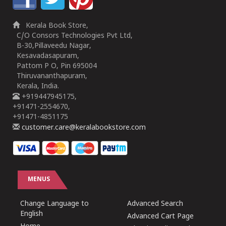
Kerala Book Store,
C/O Consors Technologies Pvt Ltd,
B-30,Pillaveedu Nagar,
Kesavadasapuram,
Pattom P O, Pin 695004
Thiruvananthapuram,
Kerala, India.
+919447945175,
+91471-2554670,
+91471-4851175
customer.care@keralabookstore.com
MENUS
Change Language to
Advanced Search
English
Advanced Cart Page