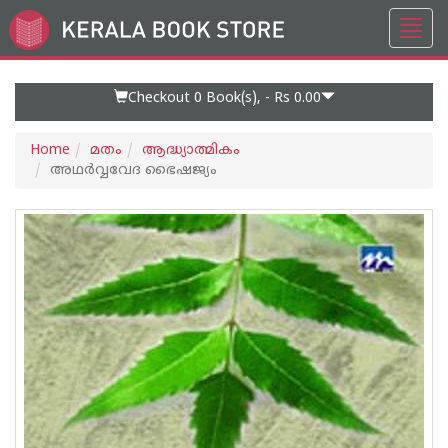
Toggl
Go
navig
to
Home
Page
Checkout 0
Book(s), -
Rs 0.00
Home
മതം
ആദ്ധ്യാത്മികം
അഥര്‍വ്വവേദ ഭൈഷജ്യം