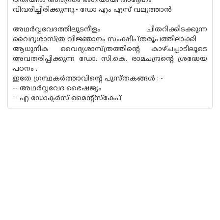
രീതിയില്‍ അത്യന്തം ഭംഗിയായി അദ്ദേഹം
വിവരിച്ചിരിക്കുന്നു.- ഡോ എം എസ് വല്യത്താന്‍
അഥര്‍വ്വവേദത്തിലുടനീളം ചിതറിക്കിടക്കുന്ന
വൈദ്യശാസ്ത്ര വിജ്ഞാനം സംക്ഷിപ്തരൂപത്തിലാക്കി
ആധുനിക വൈദ്യശാസ്ത്രത്തിന്റെ കാഴ്ചപ്പാടിലൂടെ
അവതരിപ്പിക്കുന്ന ഡോ. സി.കെ. രാമചന്ദ്രന്റെ ശ്രദ്ധേയ
പഠനം .
ഇതേ ഗ്രന്ഥകര്‍ത്താവിന്റെ പുസ്തകങ്ങള്‍ : -
-- അഥര്‍വ്വവേദ ഭൈഷജ്യം
-- എ ഡോക്ടര്‍സ് മൈന്റ്‌സ്‌കേപ്‌