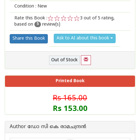
Condition : New
Rate this Book :
3
out of 5 rating,
based on
review(s)
1
2
3
4
5
5
Ask to AI about this book
Share this Book
Out of Stock
Printed Book
Rs 165.00
Rs 153.00
Author ഡോ സി കെ രാമചന്ദ്ര‌ന്‍