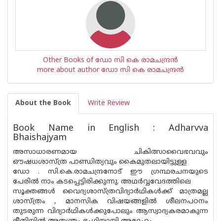
Other Books of ഡോ സി കെ രാമചന്ദ്ര‌ന്‍
more about author ഡോ സി കെ രാമചന്ദ്ര‌ന്‍
About the Book
Write Review
Book Name in English : Adharvva
Bhaishajyam
അസാധാരണമായ ചികിത്സാവൈഭവവും
ഔഷധശാസ്ത്ര പാണ്ഡിത്യവും കൈമുതലായിട്ടുള്ള
ഡോ . സി.കെ.രാമചന്ദ്രനോട് ഈ ഗ്രന്ഥരചനയുടെ
പേരില്‍ നാം കടപ്പെട്ടിരിക്കുന്നു. അഥര്‍വ്വവേദത്തിലെ
സൂക്തങ്ങള്‍ വൈദ്യശാസ്ത്രവിദ്യാര്‍ഥികള്‍ക്ക് മാത്രമല്ല
ശാസ്ത്രം , മാനസിക വിഷയങ്ങളില്‍ ശീലനപഠനം
തുടരുന്ന വിദ്യാര്‍ഥികള്‍ക്കുപോലും ആസ്വാദ്യകരമാകുന്ന