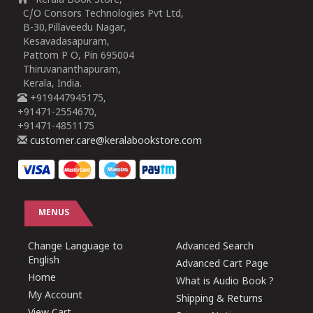
Kerala Book Store,
C/O Consors Technologies Pvt Ltd,
B-30,Pillaveedu Nagar,
Kesavadasapuram,
Pattom P O, Pin 695004
Thiruvananthapuram,
Kerala, India.
+919447945175,
+91471-2554670,
+91471-4851175
customer.care@keralabookstore.com
MENUS
Change Language to
Advanced Search
English
Advanced Cart Page
Home
What is Audio Book ?
My Account
Shipping & Returns