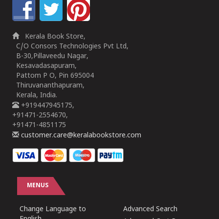
Kerala Book Store,
C/O Consors Technologies Pvt Ltd,
B-30,Pillaveedu Nagar,
Kesavadasapuram,
Pattom P O, Pin 695004
Thiruvananthapuram,
Kerala, India.
+919447945175,
+91471-2554670,
+91471-4851175
customer.care@keralabookstore.com
MENUS
Change Language to
Advanced Search