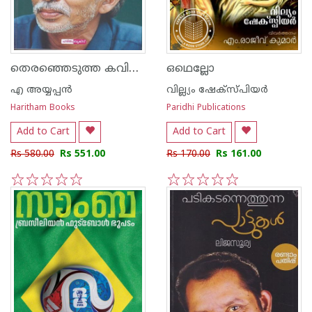
തെരഞ്ഞെടുത്ത കവിതകൾ പ്രണയവും മരണവും ഇതിവൃത്തമാവുന്ന അയ്യപ്പൻ്റെ കവിതകൾ.
ഒഥെല്ലോ
എ അയ്യപ്പന്‍
വില്ല്യം ഷേക്‍സ്പിയര്‍
Haritham Books
Paridhi Publications
Add to Cart
Add to Cart
Rs 580.00
Rs 551.00
Rs 170.00
Rs 161.00
1
2
3
4
5
1
2
3
4
5