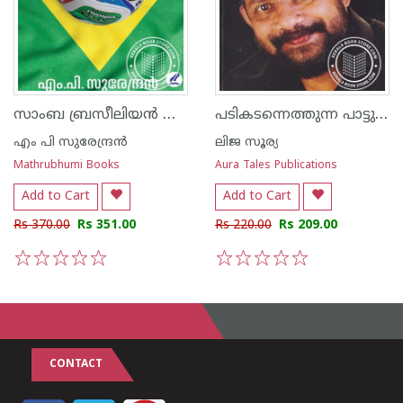
സാംബ ബ്രസീലിയന്‍ ഫുട്‌ബോള്‍ ഭൂപടം
പടികടന്നെത്തുന്ന പാട്ടുകൾ
എം പി സുരേന്ദ്രന്‍
ലിജ സൂര്യ
Mathrubhumi Books
Aura Tales Publications
Add to Cart
Add to Cart
Rs 370.00
Rs 351.00
Rs 220.00
Rs 209.00
1
2
3
4
5
1
2
3
4
5
CONTACT