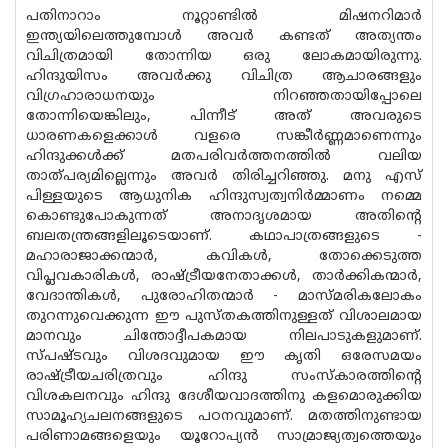
പതിനാറാം നൂറ്റാണ്ടിൽ മിഷനറിമാർ
ഇന്ത്യയിലെത്തുമ്പോൾ അവർ കണ്ടത് അത്യന്തം
വിചിത്രമായി തോന്നിയ ഒരു ലോകമായിരുന്നു.
ഹിന്ദുയിസം അവർക്കു വിചിത്ര ആചാരങ്ങളും
വിഗ്രഹാരാധനയും നിറഞ്ഞതായിപ്പോലെ
തോന്നിയെങ്കിലും, പിന്നീട് അത് അവരുടെ
ധാരണകളെക്കാൾ വളരെ സങ്കീർണ്ണമാണെന്നും
ഹിന്ദുക്കൾക്ക് മതപരിവർത്തനത്തിൽ വലിയ
താത്പര്യമില്ലെന്നും അവർ തിരിച്ചറിഞ്ഞു. മനു എസ്
പിള്ളയുടെ ആധുനിക ഹിന്ദുസ്വത്വനിർമ്മാണം നമ്മെ
കൊണ്ടുപോകുന്നത് അനാദൃശമായ അതിന്റെ
ബലതന്ത്രങ്ങളിലൂടെയാണ്. കഥാപാത്രങ്ങളുടെ -
മഹാരാജാക്കന്മാർ, കവികൾ, തോക്കെടുത്ത
വിപ്ലവകാരികൾ, രാഷ്ട്രീയനേതാക്കൾ, താർക്കികന്മാർ,
വേദാന്തികൾ, പുരോഹിതന്മാർ - മാസ്മരികലോകം
തുറന്നുവെക്കുന്ന ഈ പുസ്തകത്തിനുള്ളത് വിശാലമായ
മാനവും ചിന്തോദ്ദീപകമായ നിലപാടുകളുമാണ്.
സ്പഷ്ടവും വിശദവുമായ ഈ കൃതി ഒരേസമയം
രാഷ്ട്രീയചരിത്രവും ഹിന്ദു സംസ്കാരത്തിന്റെ
വിശകലനവും ഹിന്ദു ദേശീയവാദത്തിനു കളമൊരുക്കിയ
സാമൂഹ്യചലനങ്ങളുടെ പഠനവുമാണ്. മതത്തിനുണ്ടായ
പരിണാമങ്ങളെയും യൂറോപ്യൻ സാമ്രാജ്യത്വത്തെയും