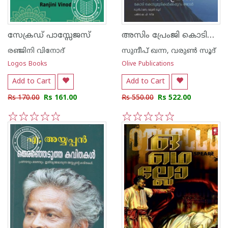
അസിം പ്രേംജി കൊടിമുടികൾക്കപ്പുറം ഒരാൾ
സേക്രഡ് പാസ്സേജസ്
രഞ്ജിനി വിനോദ്
സുന്ദീപ് ഖന്ന, വരുൺ സൂദ്
Logos Books
Olive Publications
Add to Cart
Add to Cart
Rs 170.00
Rs 161.00
Rs 550.00
Rs 522.00
1
2
3
4
5
1
2
3
4
5