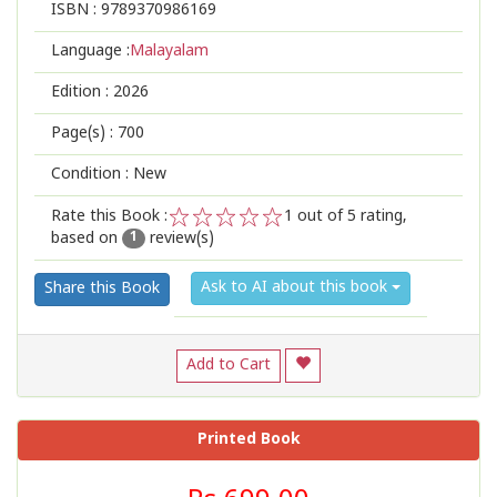
ISBN :
9789370986169
Language :
Malayalam
Edition :
2026
Page(s) :
700
Condition : New
Rate this Book :
1
out of 5 rating,
based on
review(s)
1
2
3
4
5
1
Ask to AI about this book
Share this Book
Add to Cart
Printed Book