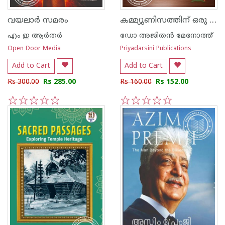
കമ്മ്യൂണിസത്തിന് ഒരു ചരമഗീതം
വയലാർ സമരം
എം ഇ ആര്‍തര്‍
ഡോ അജിതന്‍ മേനോത്ത്
Open Door Media
Priyadarsini Publications
Add to Cart
Add to Cart
Rs 300.00
Rs 285.00
Rs 160.00
Rs 152.00
1
2
3
4
5
1
2
3
4
5