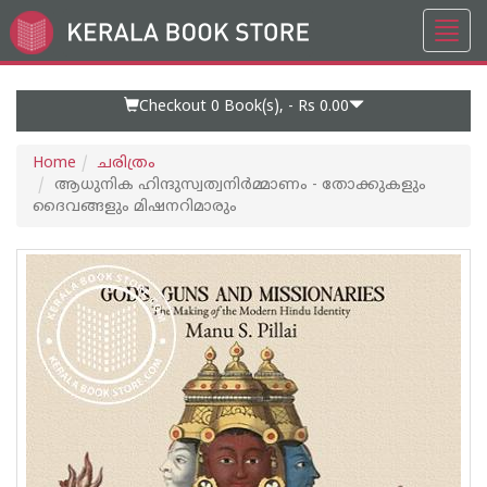
Toggl
Go
navig
to
Home
Page
Checkout 0
Book(s), -
Rs 0.00
Home
ചരിത്രം
ആധുനിക ഹിന്ദുസ്വത്വനിർമ്മാണം - തോക്കുകളും
ദൈവങ്ങളും മിഷനറിമാരും