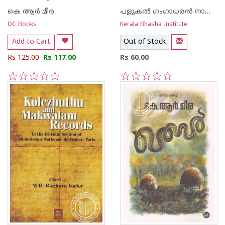
കെ ആര്‍ മീര
പളുകല്‍ ഗംഗാധരന്‍ നായര്‍
DC Books
Kerala Bhasha Institute
Add to Cart
Out of Stock
Rs 125.00
Rs 117.00
Rs 60.00
1
2
3
4
5
1
2
3
4
5