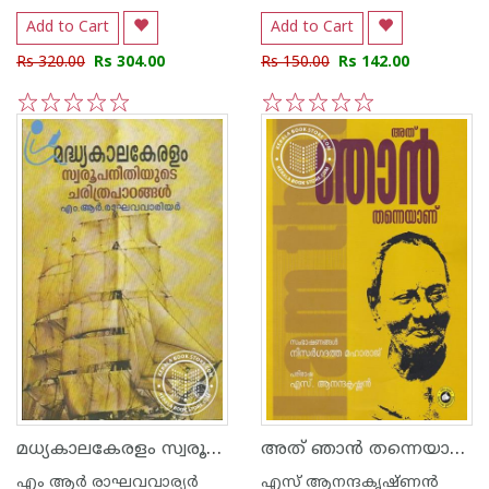
Add to Cart
Add to Cart
Rs 320.00
Rs 304.00
Rs 150.00
Rs 142.00
1
2
3
4
5
1
2
3
4
5
മധ്യകാലകേരളം സ്വരൂപനീതിയുടെ ചരിത്ര പാഠങ്ങള്‍
അത് ഞാന്‍ തന്നെയാണ്
എം ആര്‍ രാഘവവാര്യര്‍
എസ് ആനന്ദകൃഷ്ണന്‍