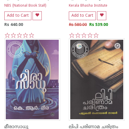
NBS (National Book Stall)
Kerala Bhasha Institute
Add to Cart
Add to Cart
Rs 440.00
Rs 580.00
Rs 539.00
1
2
3
4
5
1
2
3
4
5
മീരാസാധു
ലിപി പരിണാമ ചരിത്രം