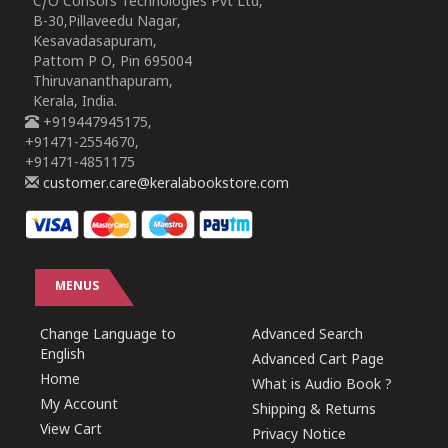
C/O Consors Technologies Pvt Ltd,
B-30,Pillaveedu Nagar,
Kesavadasapuram,
Pattom P O, Pin 695004
Thiruvananthapuram,
Kerala, India.
+919447945175,
+91471-2554670,
+91471-4851175
customer.care@keralabookstore.com
MENUS
Change Language to
Advanced Search
English
Advanced Cart Page
Home
What is Audio Book ?
My Account
Shipping & Returns
View Cart
Privacy Notice