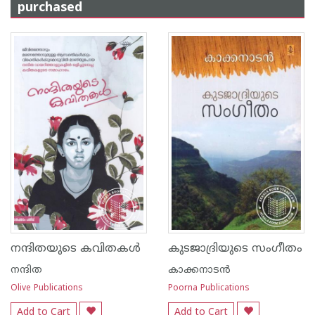
purchased
നന്ദിതയുടെ കവിതകള്‍
കുടജാദ്രിയുടെ സംഗീതം
നന്ദിത
കാക്കനാടന്‍
Olive Publications
Poorna Publications
Add to Cart
Add to Cart