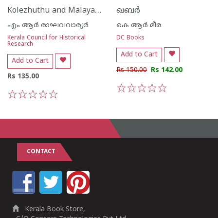
Kolezhuthu and Malayalam Records
ഖബര്‍
എം ആര്‍ രാഘവവാര്യര്‍
കെ ആര്‍ മീര
Kerala Council for Historical
DC Books
Research
Add to Cart
Add to Cart
Rs 150.00
Rs 142.00
Rs 135.00
1
2
3
4
5
1
2
3
4
5
CONTACT
Kerala Book Store,