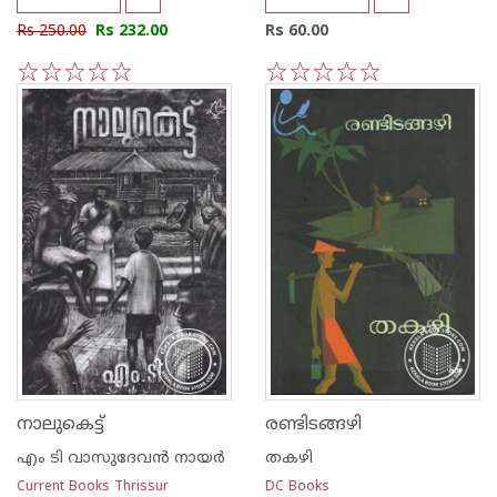
Rs 250.00
Rs 232.00
Rs 60.00
1
2
3
4
5
1
2
3
4
5
നാലുകെട്ട്
രണ്ടിടങ്ങഴി
എം ടി വാസുദേവന്‍ നായര്‍
തകഴി
Current Books Thrissur
DC Books