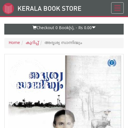
Toggl
Go
navig
to
Home
Page
Checkout 0
Book(s), -
Rs 0.00
Home
കുറിപ്പ്‌
അദൃശ്യ സാന്നിദ്ധ്യം