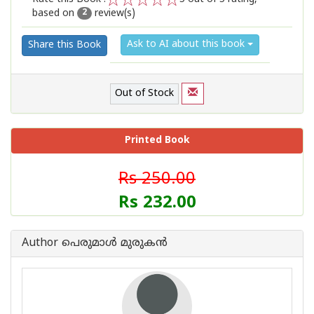
based on
review(s)
1
2
3
4
5
2
Ask to AI about this book
Share this Book
Out of Stock
Printed Book
Rs 250.00
Rs 232.00
Author പെരുമാള്‍ മുരുകന്‍