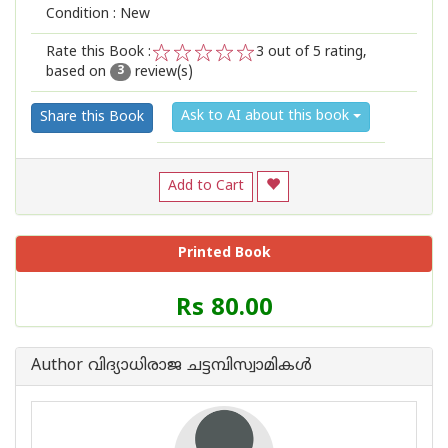
Condition : New
Rate this Book :
3
out of 5 rating,
based on
review(s)
1
2
3
4
5
3
Ask to AI about this book
Share this Book
Add to Cart
Printed Book
Price
Rs 80.00
of
this
Book
Author വിദ്യാധിരാജ ചട്ടമ്പിസ്വാമികള്‍
is