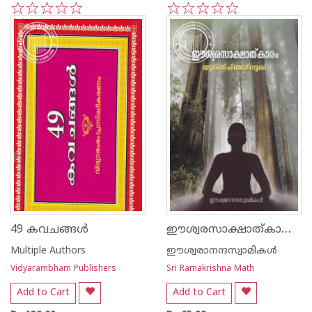
1
2
3
4
5
1
2
3
4
5
ഈശ്വരസാക്ഷാത്കാരം യുക്തിചിന്തയിലൂടെ
49 കവചങ്ങള്‍
Multiple Authors
ഈശ്വരാനന്ദസ്വാമികള്‍
Vidyarambham Publishers
Sri Ramakrishna Math
Add to Cart
Add to Cart