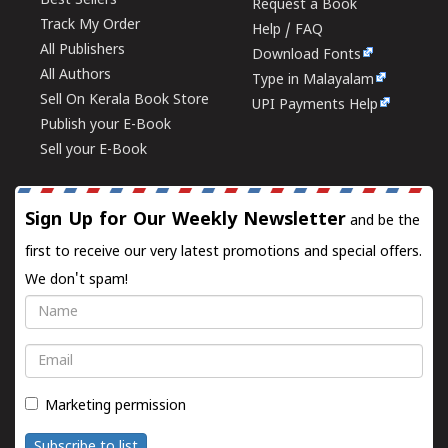
Best Sellers
Request a Book
Track My Order
Help / FAQ
All Publishers
Download Fonts
All Authors
Type in Malayalam
Sell On Kerala Book Store
UPI Payments Help
Publish your E-Book
Sell your E-Book
Sign Up for Our Weekly Newsletter
and be the
first to receive our very latest promotions and special offers.
We don't spam!
Name
Email
Marketing permission
Subscribe to list