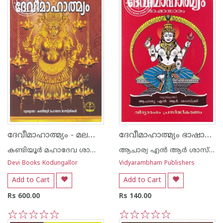
ദേവീമാഹാത്മ്യം - മലയാളം
ദേവീമാഹാത്മ്യം ഭാഷാസാരം
കണ്ടിയൂർ മഹാദേവ ശാസ്ത്രികള്‍
ആചാര്യ എന്‍ ആര്‍ ശാസ്ത്രി
Devi Books Kodungallor
Vidyarambham Publishers
Add to Cart
Add to Cart
Rs 600.00
Rs 140.00