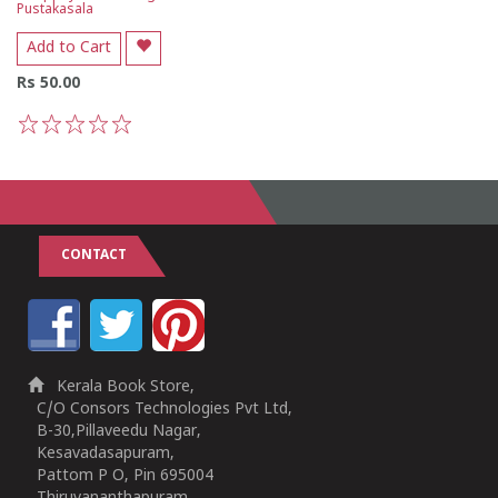
Pustakasala
Add to Cart
Rs 50.00
1
2
3
4
5
CONTACT
Kerala Book Store,
C/O Consors Technologies Pvt Ltd,
B-30,Pillaveedu Nagar,
Kesavadasapuram,
Pattom P O, Pin 695004