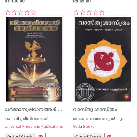
Rs 130.00
Rs 65.00
1
2
3
4
5
1
2
3
4
5
ധര്‍മ്മാനുഷ്ഠാനങ്ങള്‍ നിത്യജീവിതത്തില്‍
വാസ്തു ശാസ്ത്രം
കെ വി ശ്രീനിവാസന്‍
രാജു ഡോസേവ്യാര്‍ പുള്ളിക്കല്‍
Universal Press and Publications
Veda Books