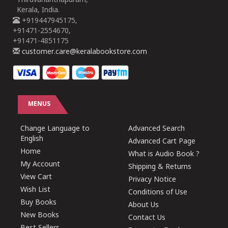
Thiruvananthapuram,
Kerala, India.
+919447945175,
+91471-2554670,
+91471-4851175
customer.care@keralabookstore.com
MENUS
Change Language to
Advanced Search
English
Advanced Cart Page
Home
What is Audio Book ?
My Account
Shipping & Returns
View Cart
Privacy Notice
Wish List
Conditions of Use
Buy Books
About Us
New Books
Contact Us