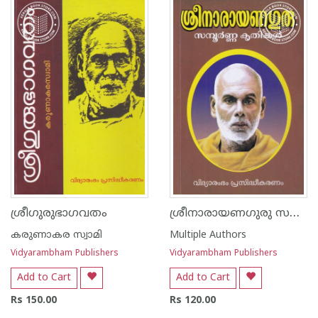
1
2
3
4
5
1
2
3
4
5
ശ്രീനാരായണഗുരു സമ്പൂര്‍ണ്ണ കൃതികള്‍
ശ്രീഗുരുഭാഗവതം
കരുണാകര സ്വാമി
Multiple Authors
Vidyarambham Publishers
Vidyarambham Publishers
Add to Cart
Add to Cart
Rs 150.00
Rs 120.00