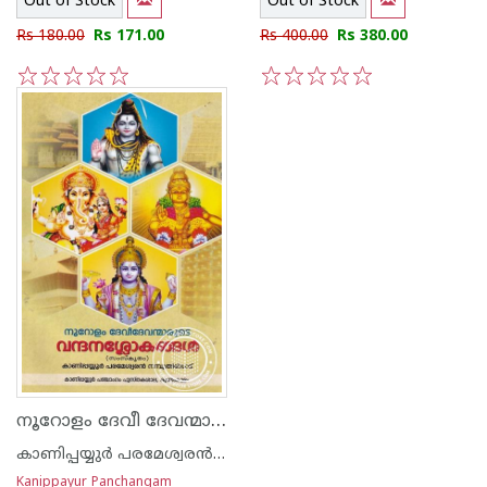
Out of Stock
Out of Stock
Rs 180.00
Rs 171.00
Rs 400.00
Rs 380.00
1
2
3
4
5
1
2
3
4
5
നൂറോളം ദേവീ ദേവന്മാരുടെ വന്ദനശ്ലോകങ്ങള്‍
കാണിപ്പയ്യുര്‍ പരമേശ്വരന്‍ നമ്പൂതിരി
Kanippayur Panchangam