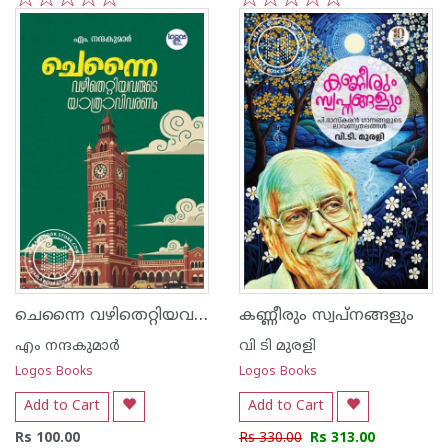
1
2
3
4
5
1
2
3
4
5
ചെന്നൈ വഴിതെറ്റിയവരുടെ യാത്രവിവരണം
കണ്ണീരും സ്വപ്നങ്ങളും
എം നന്ദകുമാര്‍
വി ടി മുരളി
Logos Books
Logos Books
Add to Cart
Add to Cart
Rs 100.00
Rs 330.00
Rs 313.00