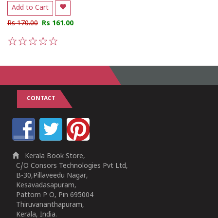
Add to Cart
Rs 170.00
Rs 161.00
1
2
3
4
5
CONTACT
Kerala Book Store,
C/O Consors Technologies Pvt Ltd,
B-30,Pillaveedu Nagar,
Kesavadasapuram,
Pattom P O, Pin 695004
Thiruvananthapuram,
Kerala, India.