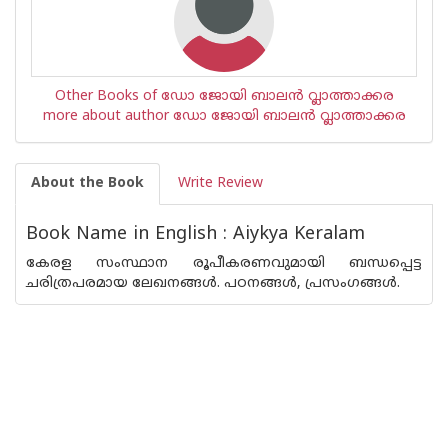
Other Books of ഡോ ജോയി ബാലന്‍ വ്ലാത്താക്കര
more about author ഡോ ജോയി ബാലന്‍ വ്ലാത്താക്കര
About the Book
Write Review
Book Name in English : Aiykya Keralam
കേരള സംസ്ഥാന രൂപീകരണവുമായി ബന്ധപ്പെട്ട
ചരിത്രപരമായ ലേഖനങ്ങൾ. പഠനങ്ങൾ, പ്രസംഗങ്ങൾ.