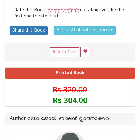
Rate this Book :
no ratings yet, be the
first one to rate this !
1
2
3
4
5
Ask to AI about this book
Share this Book
Add to Cart
Printed Book
Rs 320.00
Rs 304.00
Author ഡോ ജോയി ബാലന്‍ വ്ലാത്താക്കര