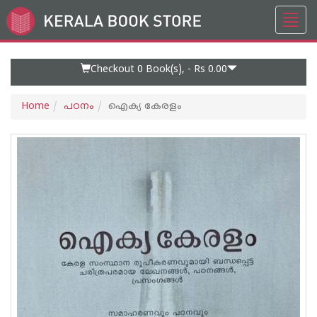
Toggl
Go
navig
to
Home
Page
Checkout 0
Book(s), -
Rs 0.00
Home
പഠനം
ഐക്യ കേരളം