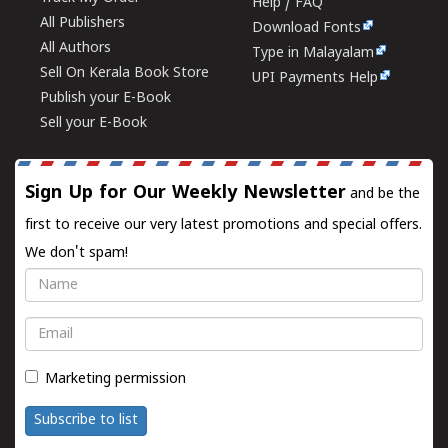
Help / FAQ
All Publishers
Download Fonts
All Authors
Type in Malayalam
Sell On Kerala Book Store
UPI Payments Help
Publish your E-Book
Sell your E-Book
Sign Up for Our Weekly Newsletter
and be the
first to receive our very latest promotions and special offers.
We don't spam!
Name
Email
Marketing permission
Subscribe to list