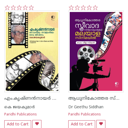
1
2
3
4
5
1
2
3
4
5
എം.കൃഷ്ണൻനായർ കറുപ്പിലും വെളുപ്പിലും ഒരു ജീവിതം
ആധുനികോത്തര സ്ത്രീവാദ സിനിമാസിദ്ധാന്തങ്ങൾ മലയാള സിനിമയിൽ
കെ ജയകുമാര്‍
Dr Geethu Siddhan
Paridhi Publications
Paridhi Publications
Add to Cart
Add to Cart