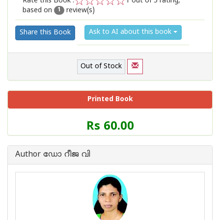
Rate this Book :
1
out of 5 rating,
based on
review(s)
1
2
3
4
5
1
Ask to AI about this book
Share this Book
Out of Stock
Printed Book
Price
Rs 60.00
of
this
Book
Author ഡോ റീജ വി
is