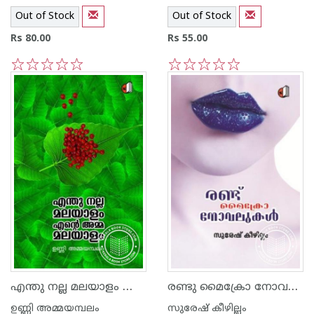
Out of Stock
Out of Stock
Rs 80.00
Rs 55.00
1
2
3
4
5
1
2
3
4
5
എന്തു നല്ല മലയാളം എന്റെ അമ്മ മലയാളം
രണ്ടു മൈക്രോ നോവലുകള്‍
ഉണ്ണി അമ്മയമ്പലം
സുരേഷ് കീഴില്ലം