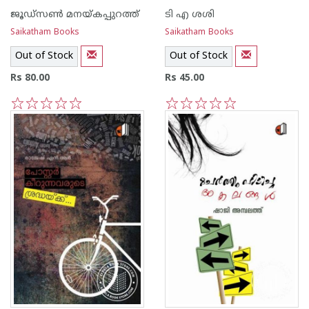
ജൂഡ്സണ്‍ മനയ്‌കപ്പുറത്ത്
ടി എ ശശി
Saikatham Books
Saikatham Books
Out of Stock
Out of Stock
Rs 80.00
Rs 45.00
1
2
3
4
5
1
2
3
4
5