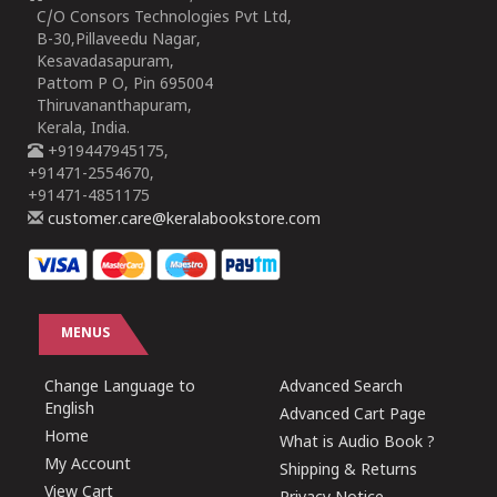
C/O Consors Technologies Pvt Ltd,
B-30,Pillaveedu Nagar,
Kesavadasapuram,
Pattom P O, Pin 695004
Thiruvananthapuram,
Kerala, India.
+919447945175,
+91471-2554670,
+91471-4851175
customer.care@keralabookstore.com
MENUS
Change Language to
Advanced Search
English
Advanced Cart Page
Home
What is Audio Book ?
My Account
Shipping & Returns
View Cart