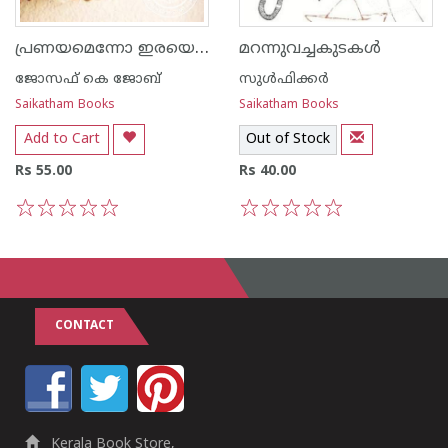
പ്രണയമെന്നോ ഇരയെന്നോ പേരിടാവുന്ന
മറന്നുവച്ചകുടകള്‍
ജോസഫ് കെ ജോബ്
‌സുള്‍ഫിക്കര്‍
Saikatham Books
Saikatham Books
Add to Cart
Out of Stock
Rs 55.00
Rs 40.00
1
2
3
4
5
1
2
3
4
5
CONTACT
Kerala Book Store,