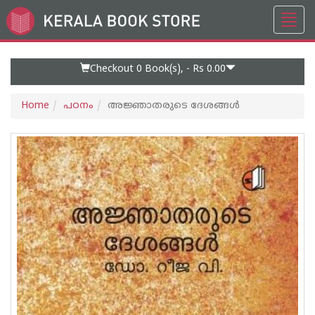
Toggl
Go
navig
to
Home
Page
Checkout 0
Book(s), -
Rs 0.00
Home
പഠനം
അജ്ഞാതരുടെ ദേശങ്ങള്‍