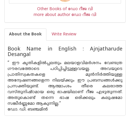
Other Books of ഡോ റീജ വി
more about author ഡോ റീജ വി
About the Book
Write Review
Book Name in English : Ajnjatharude
Desangal
” ഈ കൃതികളില്‍പ്പലതും മലയാളവിമര്‍ശനം വേണ്ടത്ര
ഗൗരവത്തോടെ പഠിപ്പിച്ചിട്ടുള്ളവയല്ല. അവയുടെ
പ്രാതിസ്വകതകളെ മുന്‍നിര്‍ത്തിയുള്ള
അന്വേഷണങ്ങളെന്ന നിലയ്ക്കും ഈ പ്രബന്ധങ്ങള്‍ക്കു
പ്രസക്തിയുണ്ട്. ആത്മാംശം തീരെ കലരാത്ത
വസ്തുനിഷ്ഠമായ ഒരു ഭാഷയിലാണ് റീജ എഴുതുന്നത്.
അതുകൊണ്ട് തന്നെ ഭാഷ ഒരിക്കലും കലുഷമോ
സങ്കീര്‍ണ്ണമോ ആകുന്നില്ല.”
ഡോ. ഡി. ബഞ്ചമിന്‍