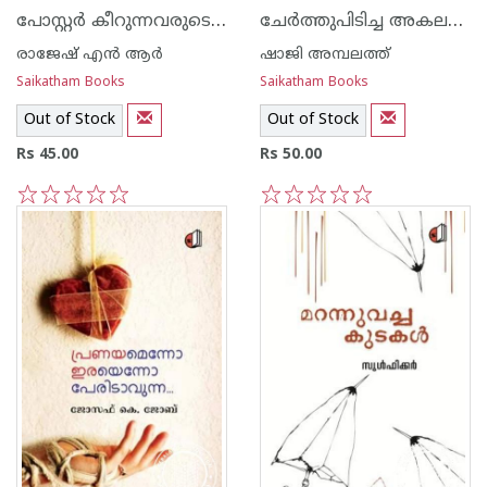
പോസ്റ്റര്‍ കീറുന്നവരുടെ ശ്രദ്ധക്ക്
ചേര്‍ത്തുപിടിച്ച അകലങ്ങള്‍
രാജേഷ് എ‌ന്‍ ആര്‍
ഷാജി അമ്പലത്ത്
Saikatham Books
Saikatham Books
Out of Stock
Out of Stock
Rs 45.00
Rs 50.00
1
2
3
4
5
1
2
3
4
5