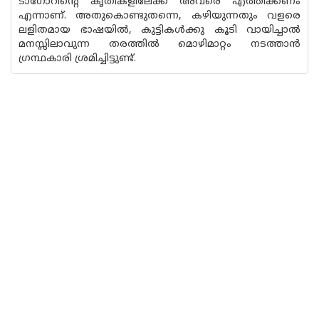
ടാഗോറിൻ്റെ കൃതികളിലേക്ക് അവരെ എത്തിക്കണം
എന്നാണ്. അതുകൊണ്ടുതന്നെ, കഴിയുന്നതും വളരെ
ലളിതമായ ഭാഷയിൽ, കുട്ടികൾക്കു കൂടി വായിച്ചാൽ
മനസ്സിലാവുന്ന തരത്തിൽ മൊഴിമാറ്റം നടത്താൻ
ഗ്രന്ഥകാരി ശ്രമിച്ചിട്ടുണ്ട്.