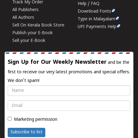
Track My Order
Help / FAQ
All Publishers
Download Fonts
All Authors
Type in Malayalam
Sell On Kerala Book Store
UPI Payments Help
Publish your E-Book
Sell your E-Book
Sign Up for Our Weekly Newsletter
and be the
first to receive our very latest promotions and special offers.
We don't spam!
Name
Email
Marketing permission
Subscribe to list