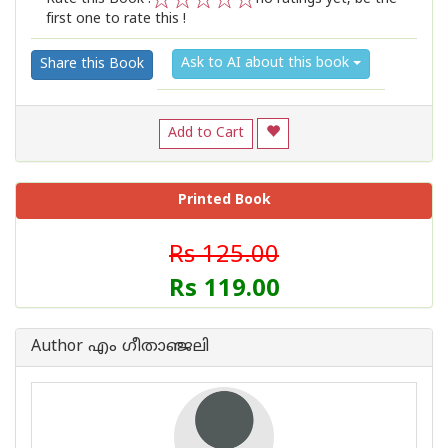
first one to rate this !
1
2
3
4
5
Ask to AI about this book
Share this Book
Add to Cart
Printed Book
Rs 125.00
Rs 119.00
Author എം ഗീതാഞ്ജലി