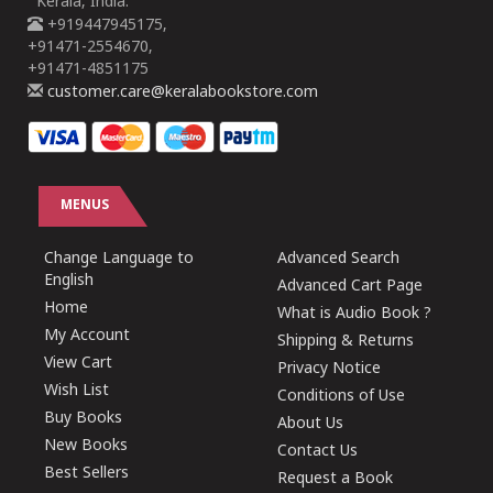
Kerala, India.
+919447945175,
+91471-2554670,
+91471-4851175
customer.care@keralabookstore.com
MENUS
Change Language to
Advanced Search
English
Advanced Cart Page
Home
What is Audio Book ?
My Account
Shipping & Returns
View Cart
Privacy Notice
Wish List
Conditions of Use
Buy Books
About Us
New Books
Contact Us
Best Sellers
Request a Book