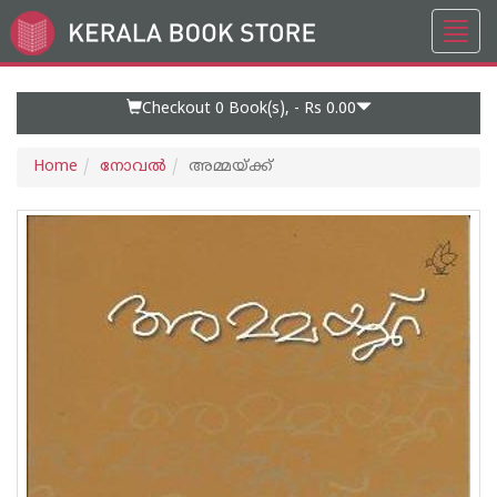
Toggl
Go
navig
to
Home
Page
Checkout 0
Book(s), -
Rs 0.00
Home
നോവല്‍
അമ്മയ്‌ക്ക്