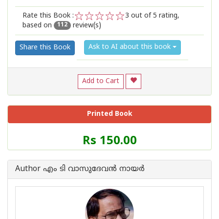
Rate this Book :
3
out of 5 rating,
based on
review(s)
1
2
3
4
5
112
Ask to AI about this book
Share this Book
Add to Cart
Printed Book
Price
Rs 150.00
of
this
Book
Author എം ടി വാസുദേവന്‍ നായര്‍
is