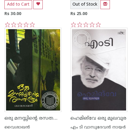
Add to Cart
Out of Stock
Rs 30.00
Rs 25.00
1
2
3
4
5
1
2
3
4
5
ഒരു മനസ്സിന്റെ രസത‌ന്ത്രം
ഹെമിങ്‌വേ ഒരു മുഖവുര
വൈശാഖൻ
എം ടി വാസുദേവന്‍ നായര്‍