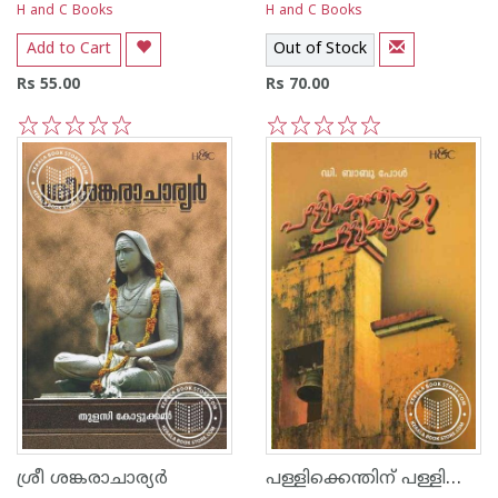
H and C Books
H and C Books
Add to Cart
Out of Stock
Rs 55.00
Rs 70.00
1
2
3
4
5
1
2
3
4
5
പള്ളിക്കെന്തിന്‌ പള്ളിക്കൂടം
ശ്രീ ശങ്കരാചാര്യര്‍