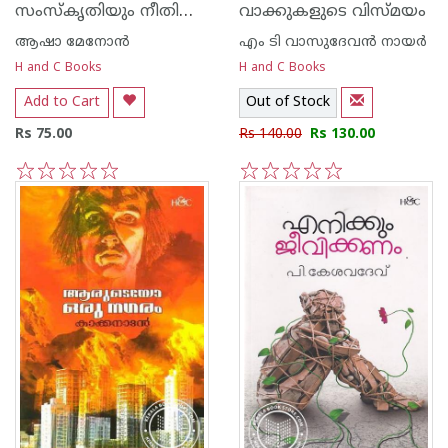
സംസ്കൃതിയും നീതിശാസ്ത്രവും
വാക്കുകളുടെ വിസ്മയം
ആഷാ മേനോന്‍
എം ടി വാസുദേവന്‍ നായര്‍
H and C Books
H and C Books
Add to Cart
Out of Stock
Rs 75.00
Rs 140.00
Rs 130.00
1
2
3
4
5
1
2
3
4
5