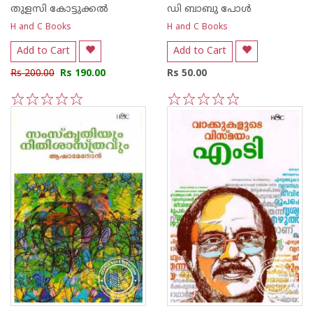
തുളസി കോട്ടുക്കല്‍
ഡി ബാബു പോള്‍
H and C Books
H and C Books
Add to Cart
Add to Cart
Rs 200.00
Rs 190.00
Rs 50.00
1
2
3
4
5
1
2
3
4
5