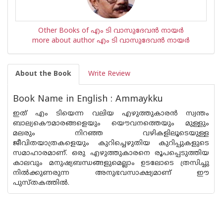
Other Books of എം ടി വാസുദേവന്‍ നായര്‍
more about author എം ടി വാസുദേവന്‍ നായര്‍
About the Book
Write Review
Book Name in English : Ammaykku
ഇത് എം ടിയെന്ന വലിയ എഴുത്തുകാരന്‍ സ്വന്തം
ബാല്യകൌമാരങ്ങളെയും യൌവനത്തെയും മുള്ളും
മലരും നിറഞ്ഞ വഴികളിലൂടെയുള്ള
ജീവിതയാത്രകളെയും കുറിച്ചെഴുതിയ കുറിപ്പുകളുടെ
സമാഹാരമാണ്. ഒരു എഴുത്തുകാ‍രനെ രൂപപ്പെടുത്തിയ
കാ‍ലവും മനുഷ്യബന്ധങ്ങളുമെല്ലാം ഉടലോടെ ത്രസിച്ചു
നില്‍ക്കുണരുന്ന അനുഭവസാക്ഷ്യമാണ് ഈ
പുസ്തകത്തില്‍.