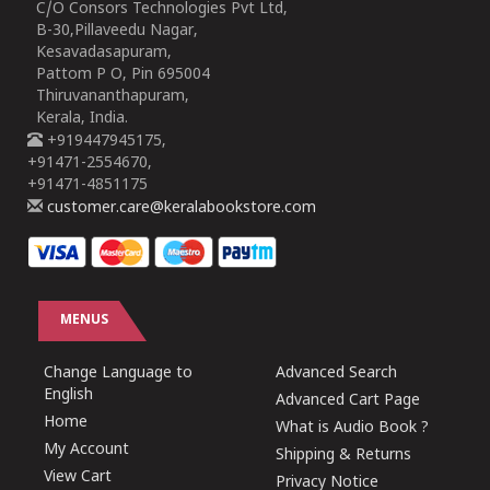
C/O Consors Technologies Pvt Ltd,
B-30,Pillaveedu Nagar,
Kesavadasapuram,
Pattom P O, Pin 695004
Thiruvananthapuram,
Kerala, India.
+919447945175,
+91471-2554670,
+91471-4851175
customer.care@keralabookstore.com
MENUS
Change Language to
Advanced Search
English
Advanced Cart Page
Home
What is Audio Book ?
My Account
Shipping & Returns
View Cart
Privacy Notice