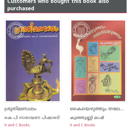
Customers who bought this book also
purchased
കൈയെഴുത്തും തലേലെഴുത്തും
ശ്രുതിമണ്ഡലം
കെ പി നാരായണ പിഷാരടി
കുഞ്ഞുണ്ണി മാഷ്‌
H and C Books
H and C Books