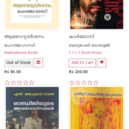
ആരോഗ്യദര്‍ശനം
കാര്‍ലോസ്
മഹാത്മാഗാന്ധി
മെഴുവേലി ബാബുജി
Mathrubhumi Books
C I C C Book House
Out of Stock
Add to Cart
Rs 85.00
Rs 230.00
1
2
3
4
5
1
2
3
4
5