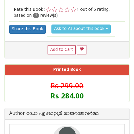
Rate this Book :
1
out of 5 rating,
based on
review(s)
1
2
3
4
5
1
Ask to AI about this book
Share this Book
Add to Cart
Printed Book
Rs 299.00
Rs 284.00
Author ഡോ എഴുമറ്റൂര്‍ രാജരാജവര്‍മ്മ