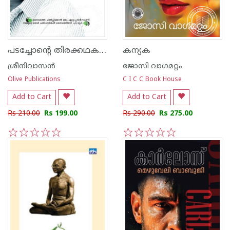
പടച്ചോന്‍റെ തിരക്കഥകള്‍
കന്യക
ശ്രീനിവാസന്‍
ജോസി വാഗമറ്റം
Olive Publications
C I C C Book House
Add to Cart
Add to Cart
Rs 210.00
Rs 199.00
Rs 290.00
Rs 275.00
1
2
3
4
5
1
2
3
4
5