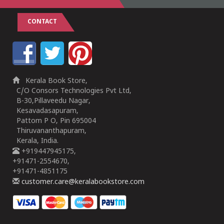
CONTACT
Kerala Book Store,
C/O Consors Technologies Pvt Ltd,
B-30,Pillaveedu Nagar,
Kesavadasapuram,
Pattom P O, Pin 695004
Thiruvananthapuram,
Kerala, India.
+919447945175,
+91471-2554670,
+91471-4851175
customer.care@keralabookstore.com