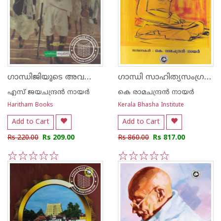
ഗാന്ധിജിയുടെ അവസാന ദിനങ്ങള്‍
ഗാന്ധി സാഹിത്യസംഗ്രഹം
എസ്‌ ജയചന്ദ്രന്‍‌ നായര്‍‌
കെ രാമചന്ദ്രന്‍ നായര്‍
Haritham Books
Kerala Bhasha Institute
Add to Cart
Add to Cart
Rs 220.00
Rs 209.00
Rs 860.00
Rs 817.00
1
2
3
4
5
1
2
3
4
5