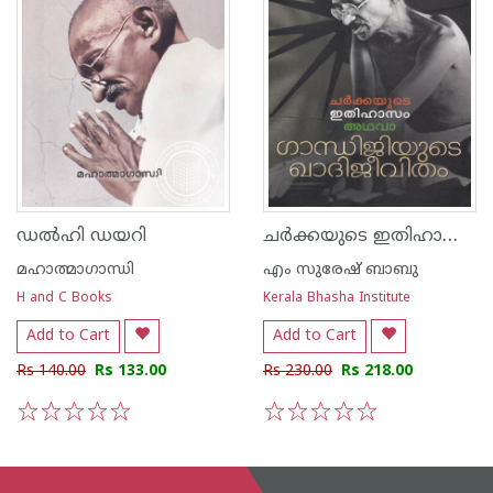
ചര്‍ക്കയുടെ ഇതിഹാസം അഥവാ ഗാന്ധിജിയുടെ ഖാദിജീവിതം
ഡല്‍ഹി ഡയറി
മഹാത്മാഗാന്ധി
എം സുരേഷ് ബാബു
H and C Books
Kerala Bhasha Institute
Add to Cart
Add to Cart
Rs 140.00
Rs 133.00
Rs 230.00
Rs 218.00
1
2
3
4
5
1
2
3
4
5