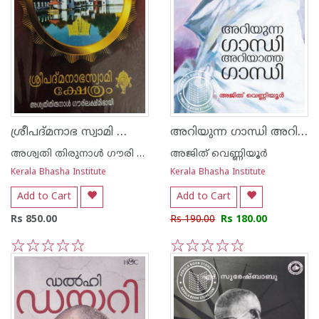
ശ്രീപദ്മനാഭ സ്വാമി ക്ഷേത്രം
അറിയുന്ന ഗാന്ധി അറിയാത്ത ഗാന്ധി
അശ്വതി തിരുനാള്‍ ഗൗരി ലക്ഷ്മി ഭായി
അജിത് വെണ്ണിയൂര്‍
Kerala Bhasha Institute
Kerala Bhasha Institute
Add to Cart
Add to Cart
Rs 850.00
Rs 190.00
Rs 180.00
1
2
3
4
5
1
2
3
4
5