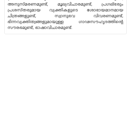
അനുസ്‌മരണമുണ്ട്, മൂല്യവിചാരമുണ്ട്, പ്രഗല്‌ഭരും
പ്രശസ്‌തരുമായ വ്യക്തികളുടെ ശോഭായമാനമായ
ചിത്രങ്ങളുണ്ട്, സ്വാനുഭവ വിവരണമുണ്ട്,
ഭിന്നവ്യക്തിത്വങ്ങളുമായുള്ള ഗാഢസൗഹൃദത്തിന്റെ
സൗരഭമുണ്ട്, ഭാഷാവിചാരമുണ്ട്.