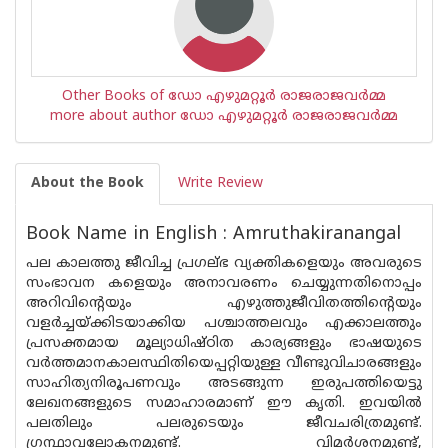
Other Books of ഡോ എഴുമറ്റൂര്‍ രാജരാജവര്‍മ്മ
more about author ഡോ എഴുമറ്റൂര്‍ രാജരാജവര്‍മ്മ
About the Book
Write Review
Book Name in English : Amruthakiranangal
പല കാലത്തു ജീവിച്ച പ്രഗല്ഭ വ്യക്തികളെയും അവരുടെ
സംഭാവന കളെയും അനാവരണം ചെയ്യുന്നതിനൊപ്പം
അറിവിന്റെയും എഴുത്തുജീവിതത്തിൻ്റെയും
വളർച്ചയ്ക്കിടയാക്കിയ പശ്ചാത്തലവും എക്കാലത്തും
പ്രസക്തമായ മൂല്യാധിഷ്‌ഠിത കാര്യങ്ങളും ഭാഷയുടെ
വർത്തമാനകാലസ്ഥിതിയെപ്പറ്റിയുള്ള വീണ്ടുവിചാരങ്ങളും
സാഹിത്യനിരൂപണവും അടങ്ങുന്ന ഇരുപത്തിയെട്ടു
ലേഖനങ്ങളുടെ സമാഹാരമാണ് ഈ കൃതി. ഇവയിൽ
പലതിലും പലരുടെയും ജീവചരിത്രമുണ്ട്.
ഗ്രന്ഥാവലോകനമുണ്ട്. വിമർശനമുണ്ട്,