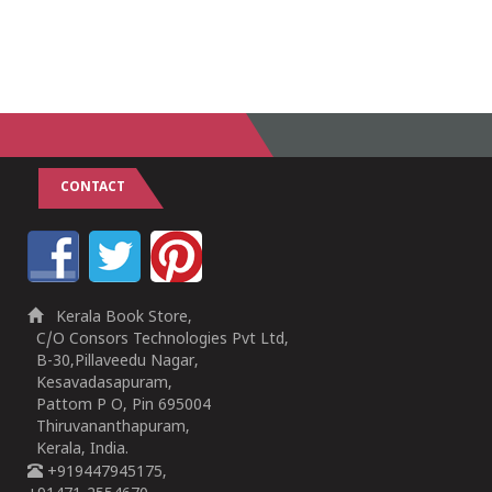
CONTACT
Kerala Book Store,
C/O Consors Technologies Pvt Ltd,
B-30,Pillaveedu Nagar,
Kesavadasapuram,
Pattom P O, Pin 695004
Thiruvananthapuram,
Kerala, India.
+919447945175,