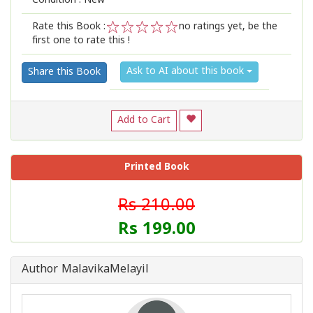
Condition : New
Rate this Book :
no ratings yet, be the
first one to rate this !
1
2
3
4
5
Ask to AI about this book
Share this Book
Add to Cart
Printed Book
Rs 210.00
Rs 199.00
Author MalavikaMelayil