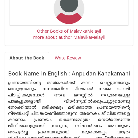
Other Books of MalavikaMelayil
more about author MalavikaMelayil
About the Book
Write Review
Book Name in English : Anpudan Kanakamani
പ്രണയത്തിന്റെ ഓർമകൾക്ക് കാലം ചെല്ലുന്തോറും
മാധുര്യമേറും. ഗന്ധമേറിയ ചിന്തകൾ നമ്മെ ലഹരി
പിടിപ്പിക്കുമ്പോൾ, അവ മനസ്സിൽ നറുമണമുള്ള
പാലപ്പൂക്കളായി വിടർന്നുനിൽക്കും.ചുറ്റുമൊന്നു
നോക്കിയാൽ ഒരിക്കലും മരിക്കാത്ത പ്രണയത്തിൻ്റെ
നിഴൽപറ്റി ചിലങ്കയണിഞ്ഞാടുന്ന അനേകം ജീവിതങ്ങളെ
കാണാം. പ്രണയം കൊണ്ടുമാത്രം നെയ്തെടുത്ത
ജീവിതങ്ങളുമായി ഇന്ദുവും സിദ്ധാർത്ഥം അവരുടെ
അപൂർവ്വ പ്രണയവുമായി നമുക്കൊപ്പം യാത്ര