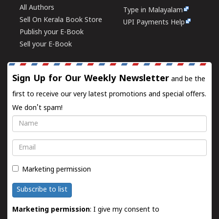
All Authors
Type in Malayalam
Sell On Kerala Book Store
UPI Payments Help
Publish your E-Book
Sell your E-Book
Sign Up for Our Weekly Newsletter
and be the
first to receive our very latest promotions and special offers.
We don't spam!
Name
Email
Marketing permission
Subscribe to list
Marketing permission
: I give my consent to