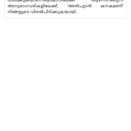
തിരിക്കുകയാണ്.ആത്മാവിലേക്ക് ആഴ്ന്നിറങ്ങുന്ന
അനുരാഗവഴികളിലേക്ക്, ’അൻപുടൻ കനകമണി’
നിങ്ങളുടെ വിരൽപിടിക്കുകയായി..