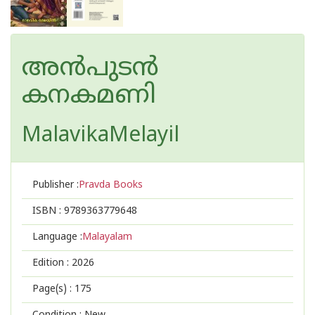
അൻപുടൻ
കനകമണി
MalavikaMelayil
Publisher :
Pravda Books
ISBN :
9789363779648
Language :
Malayalam
Edition :
2026
Page(s) :
175