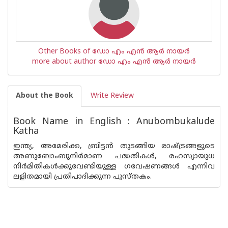
Other Books of ഡോ എം എന്‍ ആര്‍ നായര്‍
more about author ഡോ എം എന്‍ ആര്‍ നായര്‍
About the Book
Write Review
Book Name in English : Anubombukalude
Katha
ഇന്ത്യ, അമേരിക്ക, ബ്രിട്ടൻ തുടങ്ങിയ രാഷ്ട്രങ്ങളുടെ
അണുബോംബുനിർമാണ പദ്ധതികൾ, രഹസ്യായുധ
നിർമിതികൾക്കുവേണ്ടിയുള്ള ഗവേഷണങ്ങൾ എന്നിവ
ലളിതമായി പ്രതിപാദിക്കുന്ന പുസ്തകം.