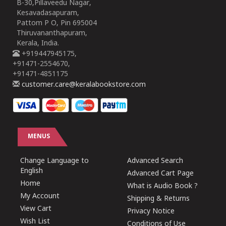
B-30,Pillaveedu Nagar,
Kesavadasapuram,
Pattom P O, Pin 695004
Thiruvananthapuram,
Kerala, India.
+919447945175,
+91471-2554670,
+91471-4851175
customer.care@keralabookstore.com
MENUS
Change Language to
Advanced Search
English
Advanced Cart Page
Home
What is Audio Book ?
My Account
Shipping & Returns
View Cart
Privacy Notice
Wish List
Conditions of Use