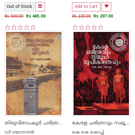
Out of Stock
Add to Cart
Rs 500.00
Rs 465.00
Rs 220.00
Rs 207.00
1
2
3
4
5
1
2
3
4
5
തിരുവിതാംകൂര്‍ ചരിത്രത്തിലെ ചില ഏടുകള്‍
കേരള ചരിത്രവും സമൂഹരൂപികരണവും
ഡി ദയാനന്ദന്‍
കെ കെ കൊച്ച്