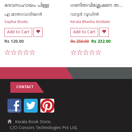
ഗണിതവിശ്ലേഷണ തത്വങ്ങള്‍
ദേവസഹായം പിള്ള
എ മാതാവാടിയാര്‍
വാട്ടര്‍ റൂഡിന്‍
Sophia Books
Kerala Bhasha Institute
Add to Cart
Add to Cart
Rs 120.00
Rs 250.00
Rs 232.00
1
2
3
4
5
1
2
3
4
5
CONTACT
Kerala Book Store,
C/O Consors Technologies Pvt Ltd,