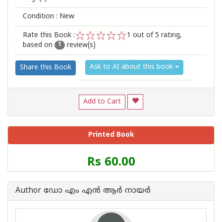
Condition : New
Rate this Book :
1
out of 5 rating,
based on
review(s)
1
2
3
4
5
1
Ask to AI about this book
Share this Book
Add to Cart
Printed Book
Price
Rs 60.00
of
this
Book
Author ഡോ എം എന്‍ ആര്‍ നായര്‍
is