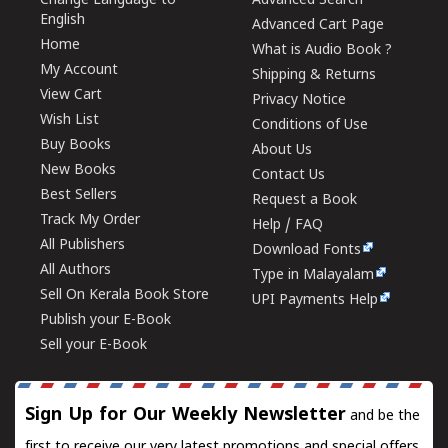
Change Language to
Advanced Search
English
Advanced Cart Page
Home
What is Audio Book ?
My Account
Shipping & Returns
View Cart
Privacy Notice
Wish List
Conditions of Use
Buy Books
About Us
New Books
Contact Us
Best Sellers
Request a Book
Track My Order
Help / FAQ
All Publishers
Download Fonts
All Authors
Type in Malayalam
Sell On Kerala Book Store
UPI Payments Help
Publish your E-Book
Sell your E-Book
Sign Up for Our Weekly Newsletter
and be the
first to receive our very latest promotions and special offers.