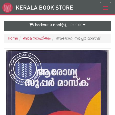
Toggl
Go
navig
to
Home
Page
Checkout 0
Book(s), -
Rs 0.00
Home
ബാലസാഹിത്യം
ആരോഗ്യ സൂപ്പർ മാസ്‌ക്‌