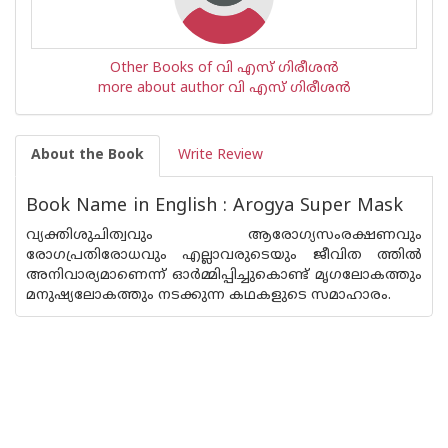
Other Books of വി എസ് ഗിരീശൻ
more about author വി എസ് ഗിരീശൻ
About the Book
Write Review
Book Name in English : Arogya Super Mask
വ്യക്തിശുചിത്വവും ആരോഗ്യസംരക്ഷണവും
രോഗപ്രതിരോധവും എല്ലാവരുടെയും ജീവിത ത്തിൽ
അനിവാര്യമാണെന്ന് ഓർമ്മിപ്പിച്ചുകൊണ്ട് മൃഗലോകത്തും
മനുഷ്യലോകത്തും നടക്കുന്ന കഥകളുടെ സമാഹാരം.