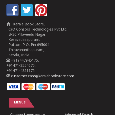
Kerala Book Store,
C/O Consors Technologies Pvt Ltd,
B-30,Pillaveedu Nagar,
Kesavadasapuram,
Pattom P O, Pin 695004
Thiruvananthapuram,
Kerala, India.
+919447945175,
+91471-2554670,
+91471-4851175
customer.care@keralabookstore.com
MENUS