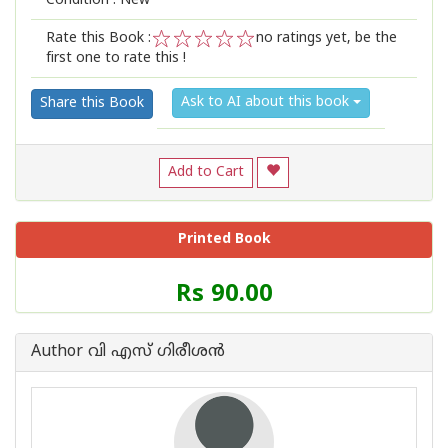
Condition : New
Rate this Book :
no ratings yet, be the
first one to rate this !
1
2
3
4
5
Ask to AI about this book
Share this Book
Add to Cart
Printed Book
Price
Rs 90.00
of
this
Book
Author വി എസ് ഗിരീശൻ
is