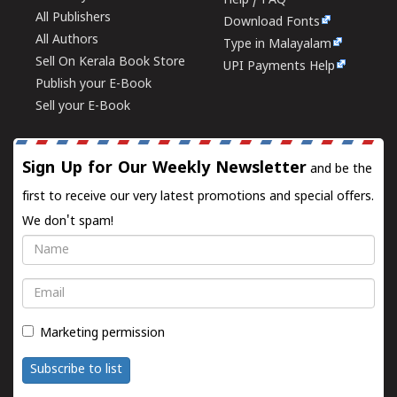
Help / FAQ
All Publishers
Download Fonts
All Authors
Type in Malayalam
Sell On Kerala Book Store
UPI Payments Help
Publish your E-Book
Sell your E-Book
Sign Up for Our Weekly Newsletter
and be the
first to receive our very latest promotions and special offers.
We don't spam!
Name
Email
Marketing permission
Subscribe to list