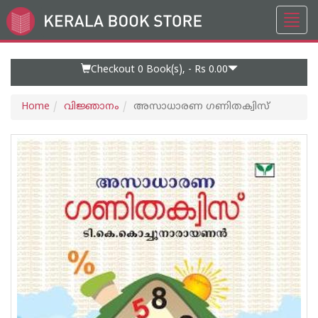
Toggl
Go
navig
to
Home
Page
Checkout 0
Book(s), -
Rs 0.00
Home
വിജ്ഞാനം
അസാധാരണ ഗണിതക്വിസ്