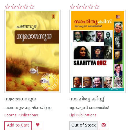
1
2
3
4
5
1
2
3
4
5
സ്വരരാഗസുധ
സാഹിത്യ ക്വിസ്സ്
ചങ്ങമ്പുഴ കൃഷ്ണപിള്ള
ഗ്രേഷ്യസ്‌ ബഞ്ചമിന്‍
Poorna Publications
Lipi Publications
Add to Cart
Out of Stock