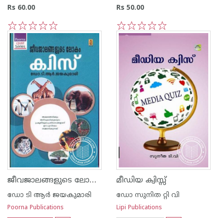
Rs 60.00
Rs 50.00
1
2
3
4
5
1
2
3
4
5
ജീവജാലങ്ങളുടെ ലോകം ക്വിസ്സ്
മീഡിയ ക്വിസ്സ്
ഡോ ടി ആര്‍ ജയകുമാരി
ഡോ സുനിത റ്റി വി
Poorna Publications
Lipi Publications