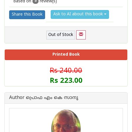
based on
review(s)
1
2
3
4
5
5
Ask to AI about this book
Share this Book
Out of Stock
Printed Book
Rs 240.00
Rs 223.00
Author പ്രൊഫ എം കെ സാനു