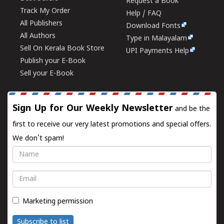
Request a Book
Track My Order
Help / FAQ
All Publishers
Download Fonts
All Authors
Type in Malayalam
Sell On Kerala Book Store
UPI Payments Help
Publish your E-Book
Sell your E-Book
Sign Up for Our Weekly Newsletter
and be the
first to receive our very latest promotions and special offers.
We don't spam!
Name
Email
Marketing permission
Subscribe to list