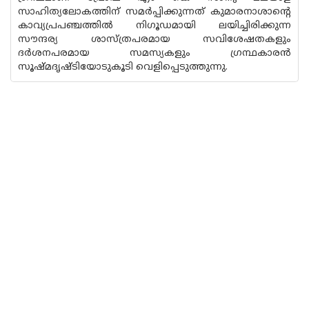
സാഹിത്യലോകത്തിന് സമര്‍പ്പിക്കുന്നത് കുമാരനാശാന്റെ
കാവ്യപ്രപഞ്ചത്തില്‍ നിഗൂഡമായി ലയിച്ചിരിക്കുന്ന
സൗന്ദര്യ ശാസ്ത്രപരമായ സവിശേഷതകളും
ദര്‍ശനപരമായ സമസ്യകളും ഗ്രന്ഥകാര‌ന്‍
സൂഷ്മദൃഷ്ടിയോടുകൂടി വെളിപ്പെടുത്തുന്നു.