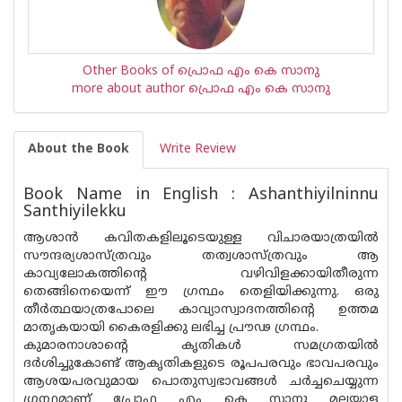
Other Books of പ്രൊഫ എം കെ സാനു
more about author പ്രൊഫ എം കെ സാനു
About the Book
Write Review
Book Name in English : Ashanthiyilninnu
Santhiyilekku
ആശാന്‍ കവിതകളിലൂടെയുള്ള വിചാരയാത്രയില്‍
സൗന്ദര്യശാസ്ത്രവും തത്വശാസ്ത്രവും ആ
കാവ്യലോകത്തിന്റെ വഴിവിളക്കായിതീരുന്ന
തെങ്ങിനെയെന്ന് ഈ ഗ്രന്ഥം തെളിയിക്കുന്നു. ഒരു
തീര്‍ത്ഥയാത്രപോലെ കാവ്യാസ്വാദനത്തിന്റെ ഉത്തമ
മാതൃകയായി കൈരളിക്കു ലഭിച്ച പ്രൗഢ ഗ്രന്ഥം.
കുമാരനാശാന്റെ കൃതികള്‍ സമഗ്രതയില്‍
ദര്‍ശിച്ചുകോണ്ട് ആകൃതികളുടെ രൂപപരവും ഭാവപരവും
ആശയപരവുമായ പൊതുസ്വഭാവങ്ങള്‍ ചര്‍ച്ചചെയ്യുന്ന
ഗ്രന്ഥമാണ് പ്രോഫ എം കെ സാനു മലയാള