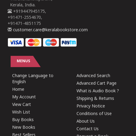
Kerala, India.
+919447945175,
+91471-2554670,
+91471-4851175
customer.care@keralabookstore.com
MENUS
Change Language to
Advanced Search
English
Advanced Cart Page
Home
What is Audio Book ?
My Account
Shipping & Returns
View Cart
Privacy Notice
Wish List
Conditions of Use
Buy Books
About Us
New Books
Contact Us
Best Sellers