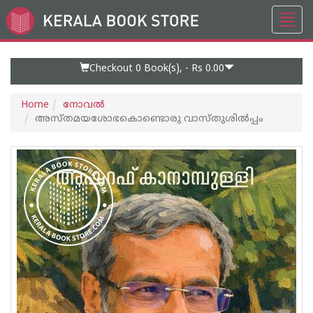
Toggl
Go
navig
to
Home
Page
Checkout 0
Book(s), -
Rs 0.00
Home
നോവല്‍
അസ്തമയശോഭകൊണ്ടൊരു വാസ്തുശില്‍പ്പം