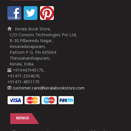
Kerala Book Store,
C/O Consors Technologies Pvt Ltd,
B-30,Pillaveedu Nagar,
Kesavadasapuram,
Pattom P O, Pin 695004
Thiruvananthapuram,
Kerala, India.
+919447945175,
+91471-2554670,
+91471-4851175
customer.care@keralabookstore.com
MENUS