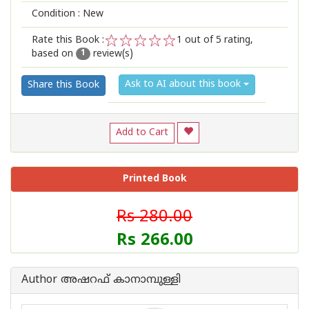
Condition : New
Rate this Book :
1
out of 5 rating,
based on
review(s)
1
2
3
4
5
1
Ask to AI about this book
Share this Book
Add to Cart
Printed Book
Rs 280.00
Rs 266.00
Author അഷറഫ് കാനാമ്പുള്ളി