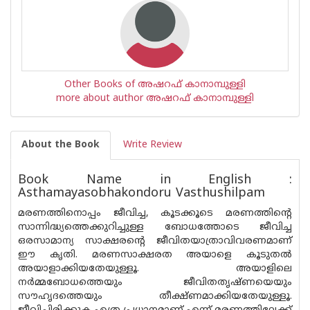
Other Books of അഷറഫ് കാനാമ്പുള്ളി
more about author അഷറഫ് കാനാമ്പുള്ളി
About the Book
Write Review
Book Name in English :
Asthamayasobhakondoru Vasthushilpam
മരണത്തിനൊപ്പം ജീവിച്ച, കൂടക്കൂടെ മരണത്തിന്റെ
സാന്നിദ്ധ്യത്തെക്കുറിച്ചുള്ള ബോധത്തോടെ ജീവിച്ച
ഒരസാമാന്യ സാക്ഷരന്റെ ജീവിതയാത്രാവിവരണമാണ്
ഈ കൃതി. മരണസാക്ഷരത അയാളെ കൂടുതല്‍
അയാളാക്കിയതേയുള്ളൂ. അയാളിലെ
നര്‍മ്മബോധത്തെയും ജീവിതതൃഷ്ണയെയും
സൗഹൃദത്തെയും തീക്ഷ്ണമാക്കിയതേയുള്ളൂ.