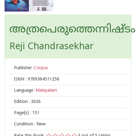
അത്രപെരുത്തെന്നിഷ്ടം
Reji Chandrasekhar
Publisher :
Corpus
ISBN :
9789384511258
Language :
Malayalam
Edition :
2026
Page(s) :
151
Condition : New
Rate this Book :
3
out of 5 rating,