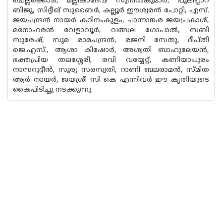
ചെല്ലക്കൊടി, മല്ലികാദേവി സുനിൽകുമാർ, പുലിപ്പാറ
ബിജു, സിദ്ദീഖ് സുബൈർ, കല്ലൂർ ഈശ്വരൻ പോറ്റി, എസ്.
ജയചന്ദ്രൻ നായർ കഠിനംകുളം, ചാന്നാങ്കര ജയപ്രകാശ്,
മനോഹരൻ വേളാവൂർ, വത്സല ഗോപാൽ, സബി
സുരേഷ്, സുമ രാമചന്ദ്രൻ, രജനി സേതു, ദീപ്‌തി
ജെ.എസ്., ആശാ കിഷോർ, അശ്വതി ബാഹുലേയൻ,
ഭക്തപ്രിയ തലശ്ശേരി, രവി വയ്യേറ്റ്, കണിയാപുരം
നാസറുദ്ദീൻ, സൂര്യ സരസ്വതി, റാണി ബലരാമൻ, സ്‌മിത
ആർ നായർ, ജയശ്രീ സി കെ എന്നിവർ ഈ കൃതിയുടെ
കൈപിടിച്ചു നടക്കുന്നു.