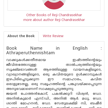
Other Books of Reji Chandrasekhar
more about author Reji Chandrasekhar
About the Book
Write Review
Book Name in English :
Athraperuthennishtam
വാക്കുകൾക്കതീതമായ ഇഷ്‌ടത്തിൻ്റെയും
ജീവിതത്തോടുള്ള താൽപര്യത്തിന്റെയും
സൂക്ഷ്‌മഭാവങ്ങൾ! ആഴത്തിലുള്ള വായനകളിലൂടെ,
വ്യാഖ്യാനങ്ങളിലൂടെ, ഒരു കവിതയുടെ ഉൾക്കാമ്പുകൾ
ഇഴപിരിച്ചെടുക്കുന്ന ഈ സമാഹാരം, കവിത
ഒരാളുടേതല്ല, ഒരു സമൂഹത്തിൻ്റെ പങ്കുവയ്ക്കപ്പെടുന്ന
അനുഭവമാണെന്ന് സാക്ഷ്യപ്പെടുത്തുന്നു
ജയൻ പോത്തൻകോട്, പകൽക്കുറി വിശ്വൻ, ഡോ.
അനിൽകുമാർ എസ്.ഡി., അനിൽ ആർ. മധു, ഡോ.
ശാന്തി മോഹനൻ, ഡോ. സേതുലക്ഷ്മി സി, ബഷീർ