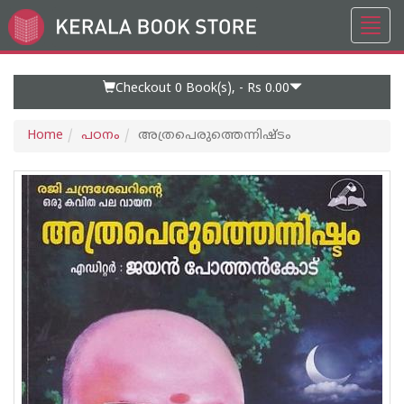
Toggl
Go
navig
to
Home
Page
Checkout 0
Book(s), -
Rs 0.00
Home
പഠനം
അത്രപെരുത്തെന്നിഷ്ടം