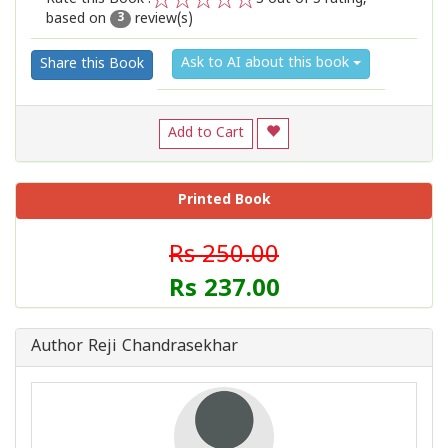
based on
review(s)
1
2
3
4
5
3
Ask to AI about this book
Share this Book
Add to Cart
Printed Book
Rs 250.00
Rs 237.00
Author Reji Chandrasekhar