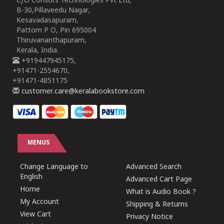
C/O Consors Technologies Pvt Ltd,
B-30,Pillaveedu Nagar,
Kesavadasapuram,
Pattom P O, Pin 695004
Thiruvananthapuram,
Kerala, India.
+919447945175,
+91471-2554670,
+91471-4851175
customer.care@keralabookstore.com
MENUS
Change Language to
Advanced Search
English
Advanced Cart Page
Home
What is Audio Book ?
My Account
Shipping & Returns
View Cart
Privacy Notice