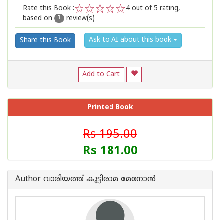
Rate this Book :
4
out of 5 rating,
based on
review(s)
1
2
3
4
5
1
Ask to AI about this book
Share this Book
Add to Cart
Printed Book
Rs 195.00
Rs 181.00
Author വാരിയത്ത് കുട്ടിരാമ മേനോന്‍