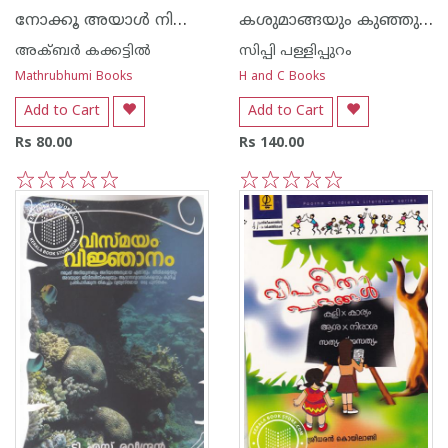
നോക്കൂ അയാള്‍ നിങ്ങളില്‍ത്തന്നെയുണ്ട്
കശുമാങ്ങയും കുഞ്ഞുമാലാഖയും
അക്‍ബര്‍ കക്കട്ടില്‍
സിപ്പി പള്ളിപ്പുറം
Mathrubhumi Books
H and C Books
Add to Cart
Add to Cart
Rs 80.00
Rs 140.00
1
2
3
4
5
1
2
3
4
5