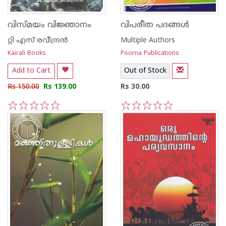
വിസ്മയം വിജ്ഞാനം
വിപരീത പദങ്ങള്‍
റ്റി എസ് രവീന്ദ്രന്‍
Multiple Authors
Kairali Books
Poorna Publications
Add to Cart
Out of Stock
Rs 150.00
Rs 139.00
Rs 30.00
1
2
3
4
5
1
2
3
4
5