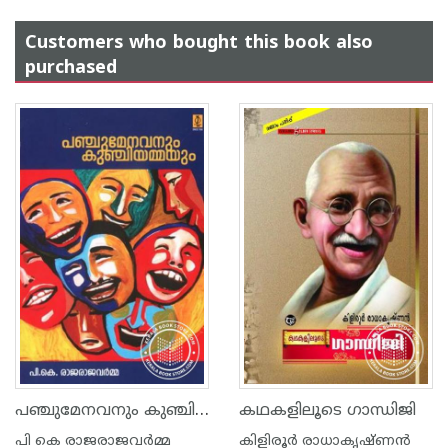
Customers who bought this book also
purchased
പഞ്ചുമേനവനും കുഞ്ചിയമ്മയും
കഥകളിലൂടെ ഗാന്ധിജി
പി കെ രാജരാജവര്‍മ്മ
കിളിരൂര്‍ രാധാകൃഷ്ണന്‍