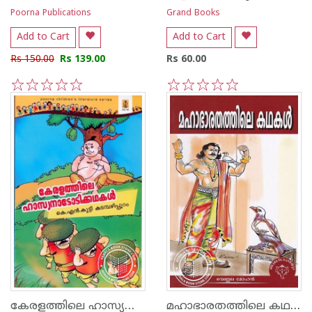
Poorna Publications
Grand Books
Add to Cart
Add to Cart
Rs 150.00
Rs 139.00
Rs 60.00
1
2
3
4
5
1
2
3
4
5
കേരളത്തിലെ ഹാസ്യനാടോടിക്കഥകള്‍
മഹാഭാരതത്തിലെ കഥകള്‍