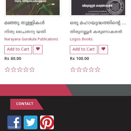
ഒരു മഹായുദ്ധത്തിന്റെ പര്യവസാനം
മഞ്ഞു തുള്ളികള്‍
നിത്യ ചൈതന്യ യതി
തിരുനല്ലൂര്‍ കരുണാകരന്‍
Narayana Gurukula Publications
Logos Books
Add to Cart
Add to Cart
Rs 60.00
Rs 100.00
1
2
3
4
5
1
2
3
4
5
CONTACT