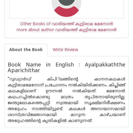
Other Books of വാരിയത്ത് കുട്ടിരാമ മേനോന്‍
more about author വാരിയത്ത് കുട്ടിരാമ മേനോന്‍
About the Book
Write Review
Book Name in English : Ayalpakkaththe
Aparichithar
“റുഡ്യാര്‍ഡ്‌ കിപി​‍്ലങ്ങിന്റെ കാനനകഥകള്‍
കുട്ടിരാമമേനോന്‌ പ്രചോദനം നല്‍കിയിരിക്കണം. കിപ്ലിങ്ങ്‌
കഥകളിലാണ്‌ ഊന്നല്‍ നല്‍കിയത്‌. മേനോ‌ന്‍
കഥപറച്ചില്‍കൊണ്ടു മാത്രം തൃപ്‌തനായിരുന്നില്ല.
ജന്തുലോകത്തെപ്പറ്റി സ്വന്തമായി സൂക്ഷ്‌മനിരീക്ഷണം
അദ്ദേഹം നടത്തിയിട്ടുണ്ട്‌. കഥകള്‍ അനായാസമായി
ശാസ്‌ത്രവിജ്ഞാനമായി മാറുന്ന കാഴ്‌ചയാണ്‌
അദ്ദേഹത്തിന്റെ കൃതികളില്‍ കാണുന്നത്‌.