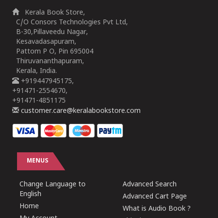
Kerala Book Store,
C/O Consors Technologies Pvt Ltd,
B-30,Pillaveedu Nagar,
Kesavadasapuram,
Pattom P O, Pin 695004
Thiruvananthapuram,
Kerala, India.
+919447945175,
+91471-2554670,
+91471-4851175
customer.care@keralabookstore.com
MENUS
Change Language to
Advanced Search
English
Advanced Cart Page
Home
What is Audio Book ?