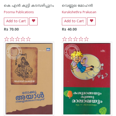
കെ എ‌ന്‍ കുട്ടി കടമ്പഴിപ്പുറം
വെണ്ണല മോഹ‌ന്‍
Poorna Publications
Kurukshethra Prakasan
Add to Cart
Add to Cart
Rs 70.00
Rs 40.00
1
2
3
4
5
1
2
3
4
5